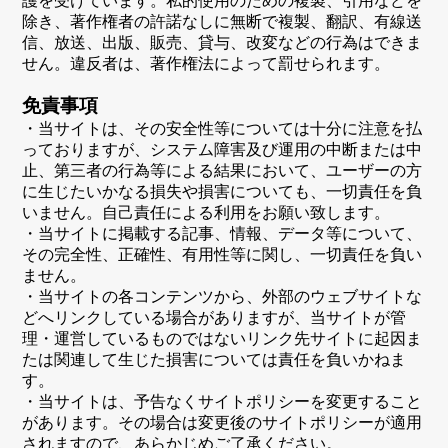
護を受けています。私的使用のための複製、引用などを
除き、著作権者の許諾なしに無断で複製、翻訳、有線送
信、放送、出版、販売、貸与、改変などの行為はできま
せん。違反者は、著作権法によって罰せられます。
免責事項
・当サイトは、その安全性等については十分に注意を払
っておりますが、システム障害及び運用の中断または中
止、第三者の行為等による結果において、ユーザーの方
に生じたいかなる損失や損害についても、一切責任を負
いません。自己責任による利用をお願い致します。
・当サイトに掲載する記事、情報、データ等について、
その完全性、正確性、有用性等に関し、一切責任を負い
ません。
・当サイトの各コンテンツから、外部のウェブサイトな
どへリンクしている場合がありますが、当サイトが管
理・運営しているものではないリンク先サイトに起因ま
たは関連して生じた損害については責任を負いかねま
す。
・当サイトは、予告なくサイトポリシーを変更すること
があります。その場合は変更後のサイトポリシーが適用
されますので、あらかじめご了承ください。