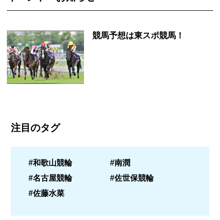
競馬予想は東スポ競馬！
注目のタグ
#和歌山競輪
#南潤
#名古屋競輪
#佐世保競輪
#佐藤水菜