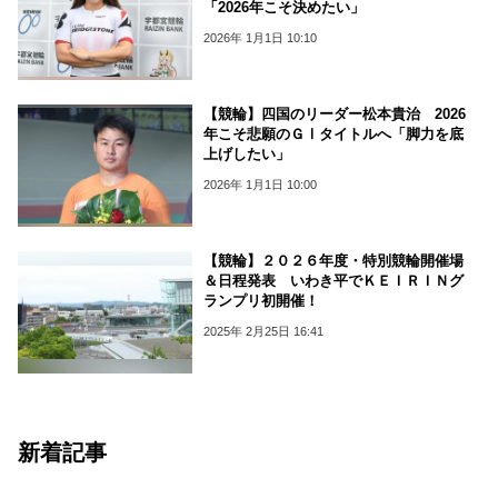
「2026年こそ決めたい」
2026年 1月1日 10:10
【競輪】四国のリーダー松本貴治 2026
年こそ悲願のＧⅠタイトルへ「脚力を底
上げしたい」
2026年 1月1日 10:00
【競輪】２０２６年度・特別競輪開催場
＆日程発表 いわき平でＫＥＩＲＩＮグ
ランプリ初開催！
2025年 2月25日 16:41
新着記事