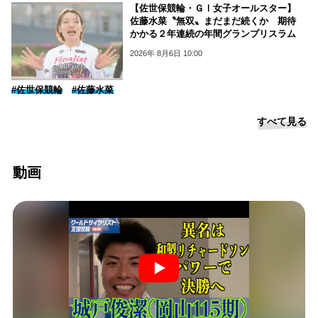
【佐世保競輪・ＧⅠ女子オールスター】
佐藤水菜〝無双〟まだまだ続くか 期待
かかる２年連続の年間グランプリスラム
2026年 8月6日 10:00
#佐世保競輪
#佐藤水菜
すべて見る
動画