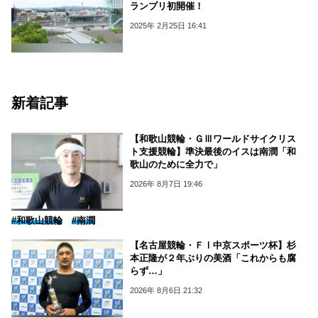
ランプリ初開催！
2025年 2月25日 16:41
新着記事
【和歌山競輪・ＧⅢワールドサイクリス
ト支援競輪】準決最後のイスは南潤「和
歌山のために全力で」
2026年 8月7日 19:46
#和歌山競輪
#南潤
【名古屋競輪・ＦⅠ中京スポーツ杯】杉
本正隆が２年ぶりの美酒「これからも腐
らず…」
2026年 8月6日 21:32