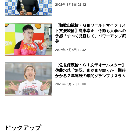
2026年 8月6日 21:32
【和歌山競輪・ＧⅢワールドサイクリス
ト支援競輪】滝本幸正 今節も大暴れの
予感「すべて見直して」パワーアップ顕
著
2026年 8月6日 19:32
【佐世保競輪・ＧⅠ女子オールスター】
佐藤水菜〝無双〟まだまだ続くか 期待
かかる２年連続の年間グランプリスラム
2026年 8月6日 10:00
ピックアップ