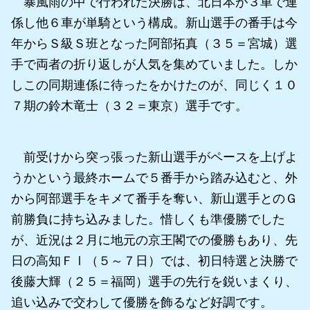
暴風雨の中で行われた決勝は、北日本が３車で連
係し他６車が単騎という構成。新山選手の番手は今
年からＳ級Ｓ班となった阿部拓真（３５＝宮城）選
手で両者の折り返しが人気を集めていました。しか
しこの同期連係に待ったをかけたのが、同じく１０
７期の鈴木竜士（３２＝東京）選手です。
前受けから突っ張った新山選手がペースを上げよ
うかという最終ホームで５番手から踏み込むと、外
から阿部選手をキメて番手を奪い、新山選手とのＧ
前勝負に持ち込みました。惜しくも準優勝でした
が、近況は２月に地元の京王閣での優勝もあり、先
日の高知ＦⅠ（５～７日）では、初日特選と決勝で
後藤大輝（２５＝福岡）選手の先行を鋭いまくり、
追い込みで交わして優勝を飾るなど好調です。