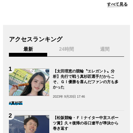
すべて見る
アクセスランキング
最新
24時間
週間
【太田理恵の競輪〝エレガント〟分
析】先行で戦う真杉匠選手だからこ
そ、ＧⅠ優勝を喜んだファンの方も多
かった
2023年 9月20日 17:46
#真杉匠
【松阪競輪・ＦⅠナイター中京スポー
ツ賞】久々復帰の谷口遼平が準決から
巻き返す