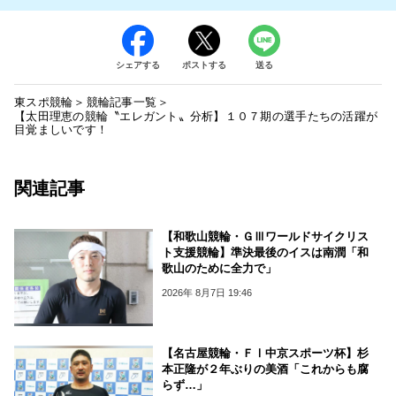
シェアする
ポストする
送る
東スポ競輪
競輪記事一覧
【太田理恵の競輪〝エレガント〟分析】１０７期の選手たちの活躍が
目覚ましいです！
関連記事
【和歌山競輪・ＧⅢワールドサイクリス
ト支援競輪】準決最後のイスは南潤「和
歌山のために全力で」
2026年 8月7日 19:46
【名古屋競輪・ＦⅠ中京スポーツ杯】杉
本正隆が２年ぶりの美酒「これからも腐
らず…」