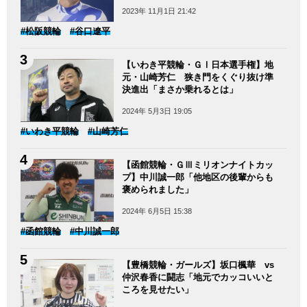
2023年 11月1日 21:42
#松阪競輪
#谷口遼平
【いわき平競輪・ＧⅠ日本選手権】地
元・山崎芳仁 狭き門をくぐり抜け準
決進出「まさか乗れるとは」
2024年 5月3日 19:05
#いわき平競輪
#山崎芳仁
【函館競輪・ＧⅢミリオンナイトカッ
プ】中川誠一郎「他地区の後輩からも
褒められました」
2024年 6月5日 15:38
#函館競輪
#中川誠一郎
【豊橋競輪・ガールズ】坂口楓華 vs
仲沢春香に闘志「地元でカッコいいと
ころを見せたい」