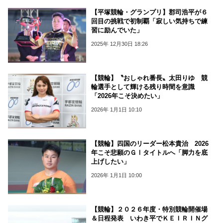
【平塚競輪・グランプリ】郡司浩平が６
回目の挑戦で初制覇「寂しい気持ちで練
習に励んでいた」
2025年 12月30日 18:26
【競輪】〝おしゃれ番長〟太田りゆ 競
輪選手として輝ける残り時間を意識
「2026年こそ決めたい」
2026年 1月1日 10:10
【競輪】四国のリーダー松本貴治 2026
年こそ悲願のＧⅠタイトルへ「脚力を底
上げしたい」
2026年 1月1日 10:00
【競輪】２０２６年度・特別競輪開催場
＆日程発表 いわき平でＫＥＩＲＩＮグ