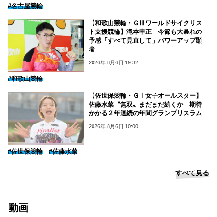
#名古屋競輪
【和歌山競輪・ＧⅢワールドサイクリス
ト支援競輪】滝本幸正 今節も大暴れの
予感「すべて見直して」パワーアップ顕
著
2026年 8月6日 19:32
#和歌山競輪
【佐世保競輪・ＧⅠ女子オールスター】
佐藤水菜〝無双〟まだまだ続くか 期待
かかる２年連続の年間グランプリスラム
2026年 8月6日 10:00
#佐世保競輪
#佐藤水菜
すべて見る
動画