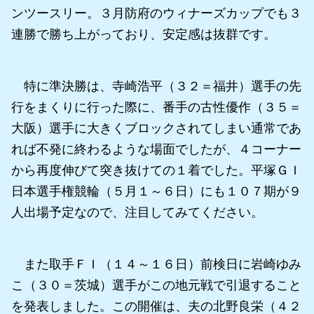
ンツースリー。３月防府のウィナーズカップでも３
連勝で勝ち上がっており、安定感は抜群です。
特に準決勝は、寺崎浩平（３２＝福井）選手の先
行をまくりに行った際に、番手の古性優作（３５＝
大阪）選手に大きくブロックされてしまい通常であ
れば不発に終わるような場面でしたが、４コーナー
から再度伸びて突き抜けての１着でした。平塚ＧＩ
日本選手権競輪（５月１～６日）にも１０７期が９
人出場予定なので、注目してみてください。
また取手ＦＩ（１４～１６日）前検日に岩崎ゆみ
こ（３０＝茨城）選手がこの地元戦で引退すること
を発表しました。この開催は、夫の北野良栄（４２