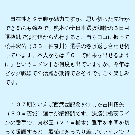
自在性とタテ脚が魅力ですが、思い切った先行が
できるのも強みで、熊本の全日本選抜競輪の３日目
選抜戦では打鐘から先行すると、自らヨコに振って
松井宏佑（３３＝神奈川）選手の巻き返し合わせ切
っています。本人からは「ＧＩで結果を出せるよう
に」というコメントが何度も出ていますが、今年は
ビッグ戦線での活躍が期待できそうですごく楽しみ
です。
１０７期といえば西武園記念を制した吉田拓矢
（３０＝茨城）選手が絶好調です。決勝は栃茨ライ
ンの番手で、真杉匠（２７＝栃木）選手を車間を切
って援護すると、最後はきっちり差してラインでワ