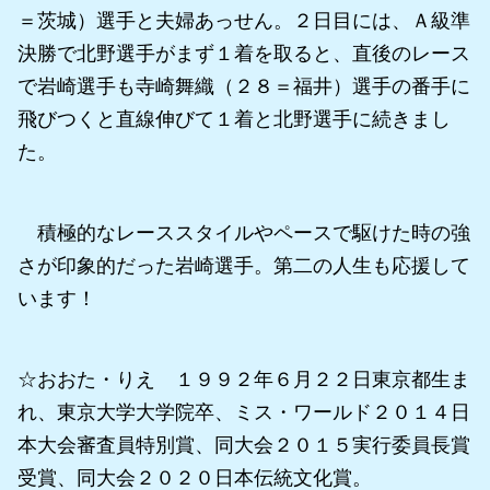
＝茨城）選手と夫婦あっせん。２日目には、Ａ級準
決勝で北野選手がまず１着を取ると、直後のレース
で岩崎選手も寺崎舞織（２８＝福井）選手の番手に
飛びつくと直線伸びて１着と北野選手に続きまし
た。
積極的なレーススタイルやペースで駆けた時の強
さが印象的だった岩崎選手。第二の人生も応援して
います！
☆おおた・りえ １９９２年６月２２日東京都生ま
れ、東京大学大学院卒、ミス・ワールド２０１４日
本大会審査員特別賞、同大会２０１５実行委員長賞
受賞、同大会２０２０日本伝統文化賞。