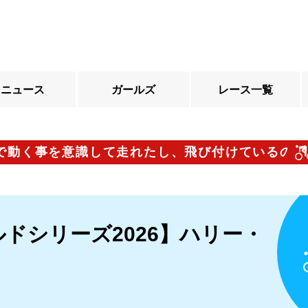
ニュース
ガールズ
レース一覧
く事を意識して走れたし、飛び付けているので体の
ドシリーズ2026】ハリー・