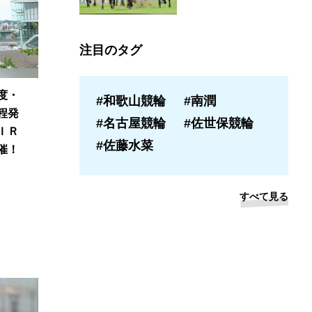
注目のタグ
度・
#和歌山競輪
#南潤
程発
#名古屋競輪
#佐世保競輪
ＩＲ
#佐藤水菜
催！
すべて見る