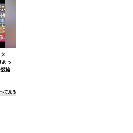
スタ
けあっ
べて見る