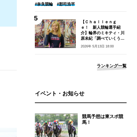
#奈良競輪
#郡司浩平
【Ｃｈａｌｌｅｎｇ
ｅ！ 新人競輪選手紹
介】輪界のミキティ・川
原未紀「調べていくうち
に興味を持ちました」
2026年 5月13日 18:00
ランキング一覧
イベント・お知らせ
競馬予想は東スポ競
馬！