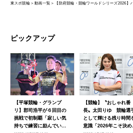
東スポ競輪
動画一覧
【防府競輪・競輪ワールドシリーズ2026】
ピックアップ
【平塚競輪・グランプ
【競輪】〝おしゃれ番
リ】郡司浩平が６回目の
長〟太田りゆ 競輪選
挑戦で初制覇「寂しい気
として輝ける残り時間
持ちで練習に励んでい
意識「2026年こそ決め