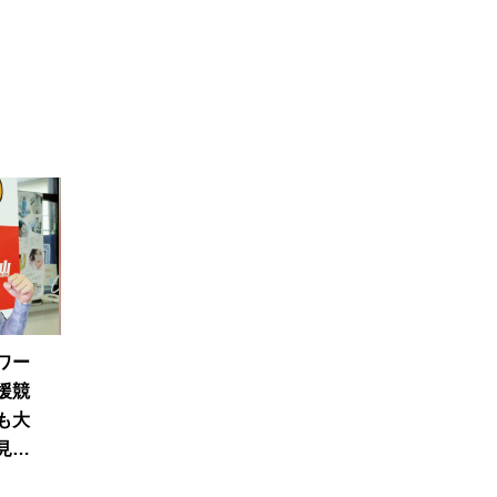
ワー
援競
も大
見直
顕著