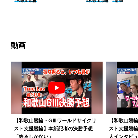
#和歌山競輪
#和歌山競輪
#南潤
れて良かった」
動画
【和歌山競輪・GⅢワールドサイクリ
【和歌山競輪
スト支援競輪】本紙記者の決勝予想
スト支援競
「絞るしかない」
人インタビ