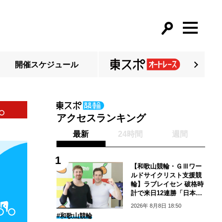
開催スケジュール
感じはいいです」
佐世保
アクセスランキング
最新
24時間
週間
【和歌山競輪・ＧⅢワー
ルドサイクリスト支援競
輪】ラブレイセン 破格時
計で来日12連勝「日本の
ファンにパワーを見せら
2026年 8月8日 18:50
れて良かった」
#和歌山競輪