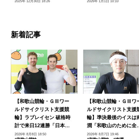
た」
い」
2025年 12月30日 18:26
2026年 1月1日 10:10
新着記事
【和歌山競輪・ＧⅢワー
【和歌山競輪・ＧⅢワ
ルドサイクリスト支援競
ルドサイクリスト支援
輪】ラブレイセン 破格時
輪】準決最後のイスは
計で来日12連勝「日本の
潤「和歌山のために全
ファンにパワーを見せら
で」
2026年 8月8日 18:50
2026年 8月7日 19:46