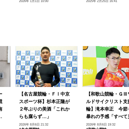
2026年 1月1日 10:00
2025年 2月25日 16:41
ー
【名古屋競輪・ＦⅠ中京
【和歌山競輪・ＧⅢ
競
スポーツ杯】杉本正隆が
ルドサイクリスト支
南
２年ぶりの美酒「これか
輪】滝本幸正 今節
力
らも腐らず…」
暴れの予感「すべて
して」パワーアップ
2026年 8月6日 21:32
2026年 8月6日 19:32