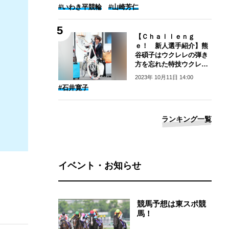
#いわき平競輪
#山崎芳仁
【Ｃｈａｌｌｅｎｇ
ｅ！ 新人選手紹介】熊
谷碩子はウクレレの弾き
方を忘れた特技ウクレレ
女子
2023年 10月11日 14:00
#石井寛子
ランキング一覧
イベント・お知らせ
競馬予想は東スポ競
馬！