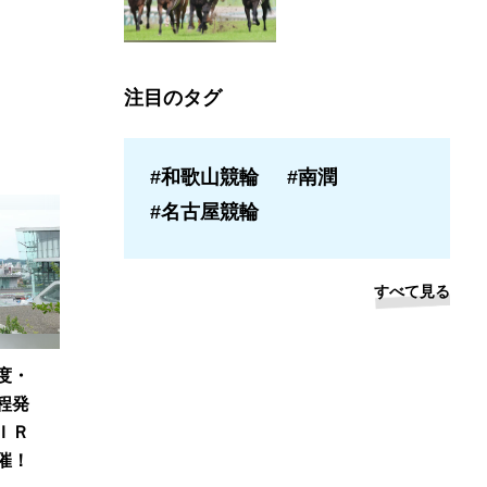
注目のタグ
#和歌山競輪
#南潤
#名古屋競輪
すべて見る
度・
程発
ＩＲ
催！