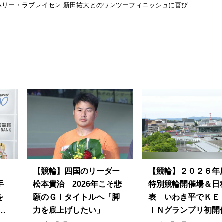
ハリー・ラブレイセン 新田祐大とのワンツーフィニッシュに喜び
【競輪】四国のリーダー
【競輪】２０２６年
手
松本貴治 2026年こそ悲
特別競輪開催場＆日
を
願のＧⅠタイトルへ「脚
表 いわき平でＫＥ
た
力を底上げしたい」
ＩＮグランプリ初開