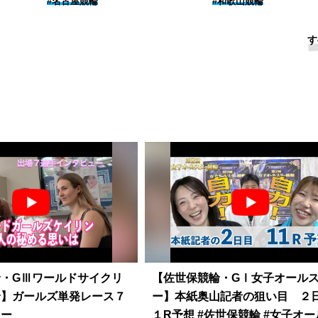
#名古屋競輪
#和歌山競輪
す
・GⅢワールドサイクリ
【佐世保競輪・GⅠ女子オール
輪】ガールズ単発レース７
ー】本紙奥山記者の狙い目 ２
ュー
１R予想 #佐世保競輪 #女子オールスタ