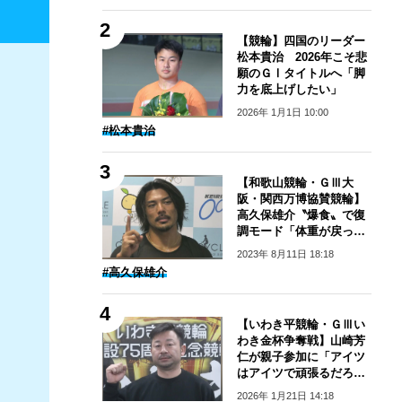
【競輪】四国のリーダー
松本貴治 2026年こそ悲
願のＧⅠタイトルへ「脚
力を底上げしたい」
2026年 1月1日 10:00
#松本貴治
【和歌山競輪・ＧⅢ大
阪・関西万博協賛競輪】
高久保雄介〝爆食〟で復
調モード「体重が戻って
いる分、良くなってい
2023年 8月11日 18:18
る」
#高久保雄介
【いわき平競輪・ＧⅢい
わき金杯争奪戦】山崎芳
仁が親子参加に「アイツ
はアイツで頑張るだろう
し」
2026年 1月21日 14:18