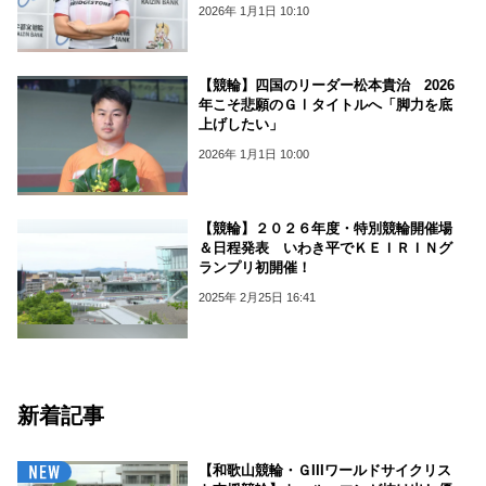
2026年 1月1日 10:10
【競輪】四国のリーダー松本貴治 2026
年こそ悲願のＧⅠタイトルへ「脚力を底
上げしたい」
2026年 1月1日 10:00
【競輪】２０２６年度・特別競輪開催場
＆日程発表 いわき平でＫＥＩＲＩＮグ
ランプリ初開催！
2025年 2月25日 16:41
新着記事
【和歌山競輪・ＧIIIワールドサイクリス