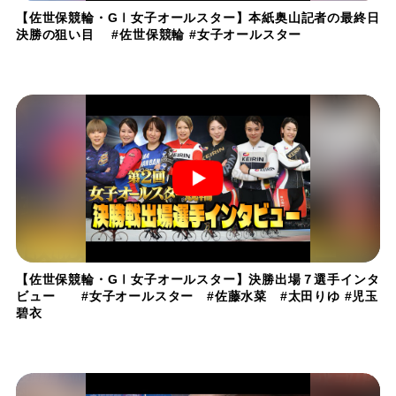
【佐世保競輪・GⅠ女子オールスター】本紙奥山記者の最終日
決勝の狙い目 #佐世保競輪 #女子オールスター
【佐世保競輪・GⅠ女子オールスター】決勝出場７選手インタ
ビュー #女子オールスター #佐藤水菜 #太田りゆ #児玉
碧衣