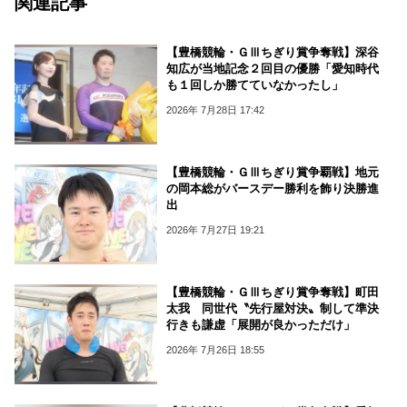
関連記事
【豊橋競輪・ＧⅢちぎり賞争奪戦】深谷
知広が当地記念２回目の優勝「愛知時代
も１回しか勝てていなかったし」
2026年 7月28日 17:42
【豊橋競輪・ＧⅢちぎり賞争覇戦】地元
の岡本総がバースデー勝利を飾り決勝進
出
2026年 7月27日 19:21
【豊橋競輪・ＧⅢちぎり賞争奪戦】町田
太我 同世代〝先行屋対決〟制して準決
行きも謙虚「展開が良かっただけ」
2026年 7月26日 18:55