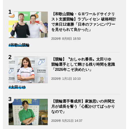
【和歌山競輪・ＧⅢワールドサイクリ
スト支援競輪】ラブレイセン 破格時計
で来日12連勝「日本のファンにパワー
を見せられて良かった」
2026年 8月8日 18:50
#和歌山競輪
【競輪】〝おしゃれ番長〟太田りゆ
競輪選手として輝ける残り時間を意識
「2026年こそ決めたい」
2026年 1月1日 10:10
#太田りゆ
【競輪選手養成所】家族思いの井関文
月が成長を誓う「心配かけてばっかり
なので」
2026年 5月21日 14:37