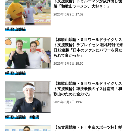
ト支援競輪】トゥルーマンが抜け出し優
勝「和歌山ラーメン、大好き！」
2026年 8月9日 17:02
#和歌山競輪
【和歌山競輪・ＧⅢワールドサイクリス
ト支援競輪】ラブレイセン 破格時計で来
日12連勝「日本のファンにパワーを見せ
られて良かった」
2026年 8月8日 18:50
#和歌山競輪
【和歌山競輪・ＧⅢワールドサイクリス
ト支援競輪】準決最後のイスは南潤「和
歌山のために全力で」
2026年 8月7日 19:46
#和歌山競輪
#南潤
【名古屋競輪・ＦⅠ中京スポーツ杯】杉