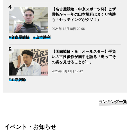
【名古屋競輪・中京スポーツ杯】ヒザ
骨折から一年の山本勝利はまくり快勝
も「セッティングがクソ！」
2024年 12月10日 20:06
#名古屋競輪
#山本勝利
【函館競輪・ＧⅠオールスター】手負
いの古性優作が胸中を語る「走ってそ
の姿を見せることが…」
2025年 8月11日 17:42
#函館競輪
ランキング一覧
イベント・お知らせ