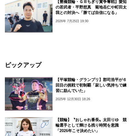
【豊橋競輪・ＧⅢちぎり賞争奪戦】愛知
の若武者・平野想真 菊地岳仁や町田太
我との対決へ「勝てば自信になる」
2026年 7月25日 19:30
ピックアップ
【平塚競輪・グランプリ】郡司浩平が６
回目の挑戦で初制覇「寂しい気持ちで練
習に励んでいた」
2025年 12月30日 18:26
【競輪】〝おしゃれ番長〟太田りゆ 競
輪選手として輝ける残り時間を意識
「2026年こそ決めたい」