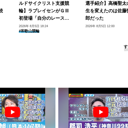
ルドサイクリスト支援競
選手紹介】高橋聖太
続
輪】ラブレイセンがＧⅢ
生を変えたのは佐藤
初登場「自分のレースを
郎だった
見せたい」
2026年 8月5日 18:24
2026年 8月5日 12:00
#和歌山競輪
す