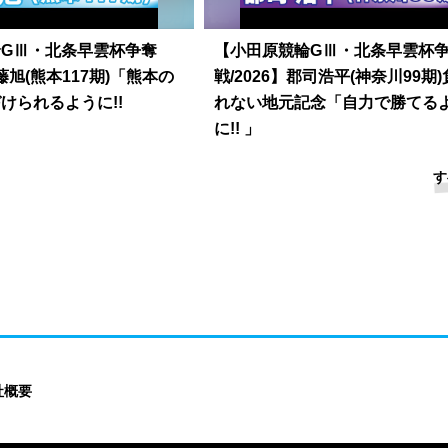
GⅢ・北条早雲杯争奪
【小田原競輪GⅢ・北条早雲杯
伊藤旭(熊本117期)「熊本の
戦/2026】郡司浩平(神奈川99期
けられるように!!
れない地元記念「自力で勝てる
に!! 」
す
社概要