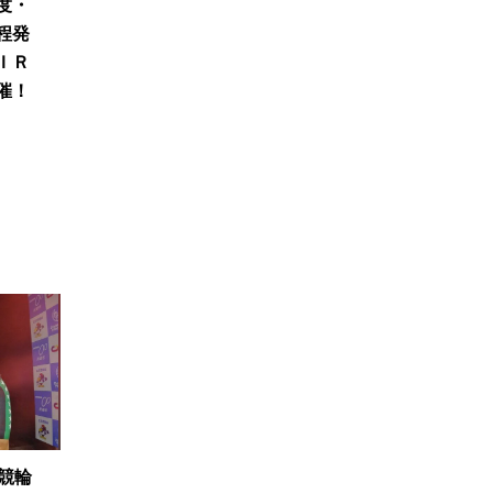
度・
程発
ＩＲ
催！
人競輪