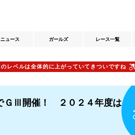
ニュース
ガールズ
レース一覧
ベルは全体的に上がっていてきついですね」
でＧⅢ開催！ ２０２４年度は