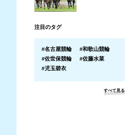
注目のタグ
#名古屋競輪
#和歌山競輪
#佐世保競輪
#佐藤水菜
#児玉碧衣
すべて見る