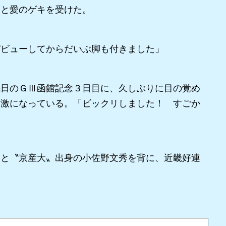
」と愛のゲキを受けた。
デビューしてからだいぶ脚も付きました」
日のＧⅢ函館記念３日目に、久しぶりに目の覚め
刺激になっている。「ビックリしました！ すごか
と〝京産大〟出身の小佐野文秀を背に、近畿好連