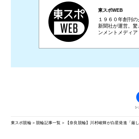
東スポWEB
１９６０年創刊の
新聞社が運営。驚
ンメントメディア
シ
東スポ競輪
競輪記事一覧
【奈良競輪】川村峻輝が白星発進「厳