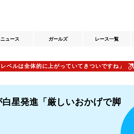
ニュース
ガールズ
レース一覧
ルは全体的に上がっていてきついですね」
が白星発進「厳しいおかげで脚