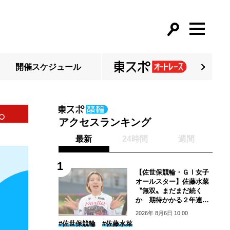
開催スケジュール
別府７R木曽田晃大「単騎は初め
アクセスランキング
最新
24時間
週間
【佐世保競輪・ＧⅠ女子
オールスター】佐藤水菜
〝無双〟まだまだ続く
か 期待かかる２年連続
の年間グランプリスラム
2026年 8月6日 10:00
#佐世保競輪
#佐藤水菜