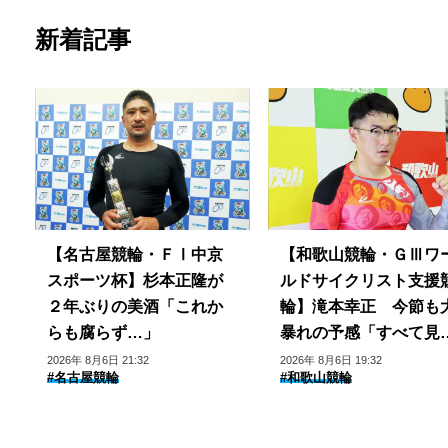
新着記事
【名古屋競輪・ＦⅠ中京
【和歌山競輪・ＧⅢワ
スポーツ杯】杉本正隆が
ルドサイクリスト支援
２年ぶりの美酒「これか
輪】滝本幸正 今節も
らも腐らず…」
暴れの予感「すべて見
して」パワーアップ顕
2026年 8月6日 21:32
2026年 8月6日 19:32
#名古屋競輪
#和歌山競輪