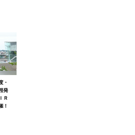
度・
程発
ＩＲ
催！