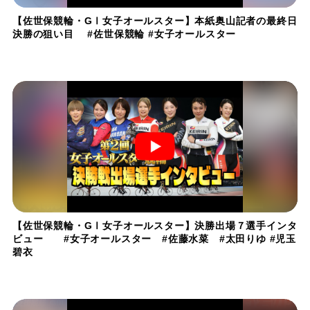
【佐世保競輪・GⅠ女子オールスター】本紙奥山記者の最終日
決勝の狙い目 #佐世保競輪 #女子オールスター
【佐世保競輪・GⅠ女子オールスター】決勝出場７選手インタ
ビュー #女子オールスター #佐藤水菜 #太田りゆ #児玉
碧衣