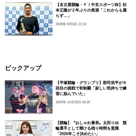
【名古屋競輪・ＦⅠ中京スポーツ杯】杉
本正隆が２年ぶりの美酒「これからも腐
らず…」
2026年 8月6日 21:32
ピックアップ
【平塚競輪・グランプリ】郡司浩平が６
回目の挑戦で初制覇「寂しい気持ちで練
習に励んでいた」
2025年 12月30日 18:26
【競輪】〝おしゃれ番長〟太田りゆ 競
輪選手として輝ける残り時間を意識
「2026年こそ決めたい」