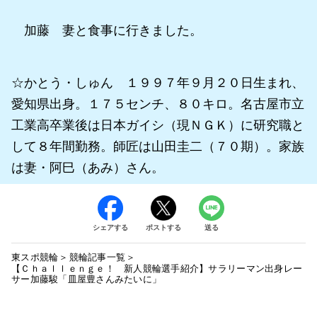
加藤 妻と食事に行きました。
☆かとう・しゅん １９９７年９月２０日生まれ、
愛知県出身。１７５センチ、８０キロ。名古屋市立
工業高卒業後は日本ガイシ（現ＮＧＫ）に研究職と
して８年間勤務。師匠は山田圭二（７０期）。家族
は妻・阿巳（あみ）さん。
シェアする
ポストする
送る
東スポ競輪
競輪記事一覧
【Ｃｈａｌｌｅｎｇｅ！ 新人競輪選手紹介】サラリーマン出身レー
サー加藤駿「皿屋豊さんみたいに」