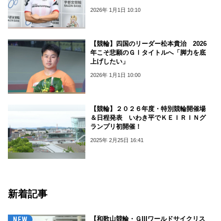
2026年 1月1日 10:10
【競輪】四国のリーダー松本貴治 2026
年こそ悲願のＧⅠタイトルへ「脚力を底
上げしたい」
2026年 1月1日 10:00
【競輪】２０２６年度・特別競輪開催場
＆日程発表 いわき平でＫＥＩＲＩＮグ
ランプリ初開催！
2025年 2月25日 16:41
新着記事
【和歌山競輪・ＧIIIワールドサイクリス