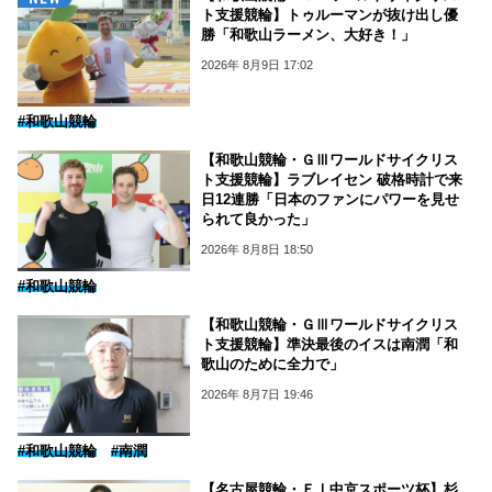
ト支援競輪】トゥルーマンが抜け出し優
勝「和歌山ラーメン、大好き！」
2026年 8月9日 17:02
#和歌山競輪
【和歌山競輪・ＧⅢワールドサイクリス
ト支援競輪】ラブレイセン 破格時計で来
日12連勝「日本のファンにパワーを見せ
られて良かった」
2026年 8月8日 18:50
#和歌山競輪
【和歌山競輪・ＧⅢワールドサイクリス
ト支援競輪】準決最後のイスは南潤「和
歌山のために全力で」
2026年 8月7日 19:46
#和歌山競輪
#南潤
【名古屋競輪・ＦⅠ中京スポーツ杯】杉