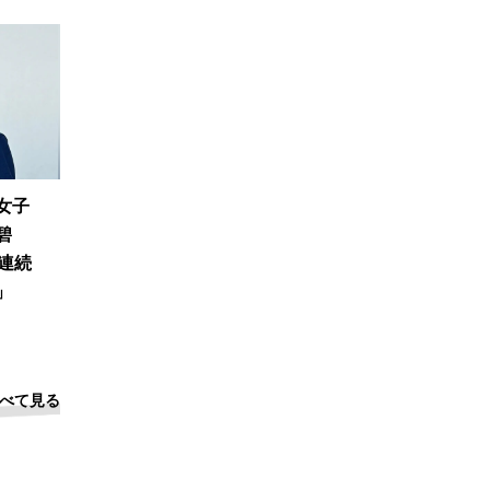
女子
碧
連続
」
べて見る