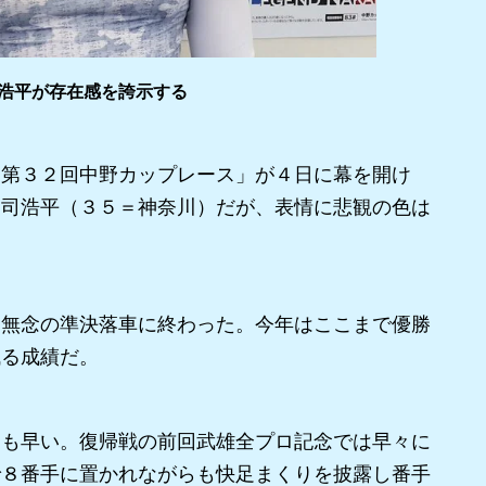
浩平が存在感を誇示する
第３２回中野カップレース」が４日に幕を開け
郡司浩平（３５＝神奈川）だが、表情に悲観の色は
無念の準決落車に終わった。今年はここまで優勝
残る成績だ。
も早い。復帰戦の前回武雄全プロ記念では早々に
で８番手に置かれながらも快足まくりを披露し番手