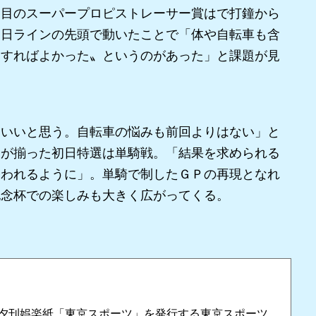
日目のスーパープロピストレーサー賞はで打鐘から
連日ラインの先頭で動いたことで「体や自転車も含
うすればよかった〟というのがあった」と課題が見
いいと思う。自転車の悩みも前回よりはない」と
ーが揃った初日特選は単騎戦。「結果を求められる
終われるように」。単騎で制したＧＰの再現となれ
記念杯での楽しみも大きく広がってくる。
夕刊娯楽紙「東京スポーツ」を発行する東京スポーツ