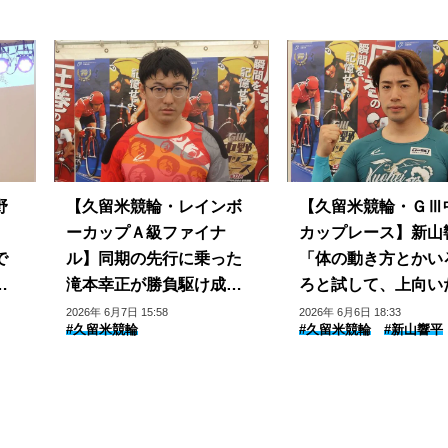
野
【久留米競輪・レインボ
【久留米競輪・ＧⅢ
ーカップＡ級ファイナ
カップレース】新山
で
ル】同期の先行に乗った
「体の動き方とかい
ア
滝本幸正が勝負駆け成
ろと試して、上向い
功！
して楽しいです」
2026年 6月7日 15:58
2026年 6月6日 18:33
#久留米競輪
#久留米競輪
#新山響平