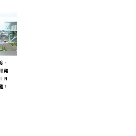
度・
程発
ＩＲ
催！