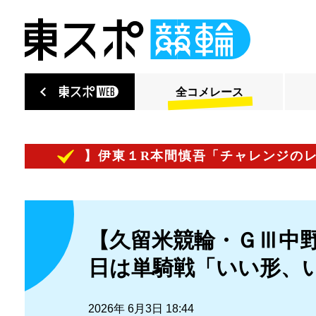
全コメレース
メント】伊東１R本間慎吾「チャレンジのレベル
【久留米競輪・ＧⅢ中
日は単騎戦「いい形、
2026年 6月3日 18:44