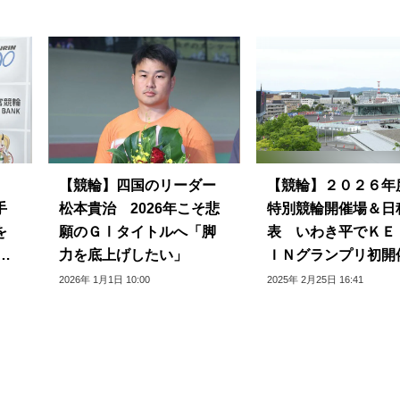
【競輪】四国のリーダー
【競輪】２０２６年
手
松本貴治 2026年こそ悲
特別競輪開催場＆日
を
願のＧⅠタイトルへ「脚
表 いわき平でＫＥ
た
力を底上げしたい」
ＩＮグランプリ初開
2026年 1月1日 10:00
2025年 2月25日 16:41