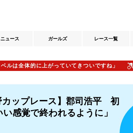
ニュース
ガールズ
レース一覧
は全体的に上がっていてきついですね」
野カップレース】郡司浩平 初
いい感覚で終われるように」