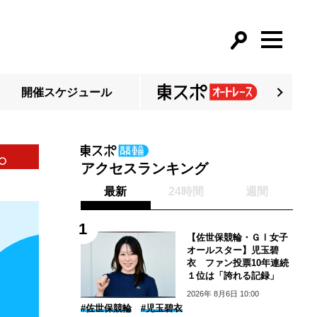
開催スケジュール
別府７R木曽田晃大「単騎は初めて
アクセスランキング
最新
24時間
週間
【佐世保競輪・ＧⅠ女子
オールスター】児玉碧
衣 ファン投票10年連続
１位は「誇れる記録」
2026年 8月6日 10:00
#佐世保競輪
#児玉碧衣