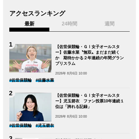
アクセスランキング
最新
24時間
週間
【佐世保競輪・ＧⅠ女子オールスタ
ー】佐藤水菜〝無双〟まだまだ続く
か 期待かかる２年連続の年間グラン
プリスラム
2026年 8月6日 10:00
#佐世保競輪
#佐藤水菜
【佐世保競輪・ＧⅠ女子オールスタ
ー】児玉碧衣 ファン投票10年連続１
位は「誇れる記録」
2026年 8月6日 10:00
#佐世保競輪
#児玉碧衣