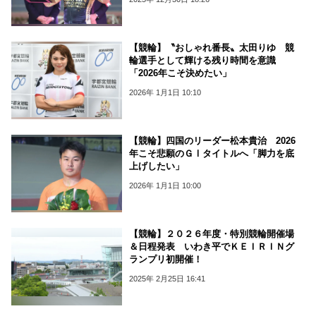
【競輪】〝おしゃれ番長〟太田りゆ 競
輪選手として輝ける残り時間を意識
「2026年こそ決めたい」
2026年 1月1日 10:10
【競輪】四国のリーダー松本貴治 2026
年こそ悲願のＧⅠタイトルへ「脚力を底
上げしたい」
2026年 1月1日 10:00
【競輪】２０２６年度・特別競輪開催場
＆日程発表 いわき平でＫＥＩＲＩＮグ
ランプリ初開催！
2025年 2月25日 16:41