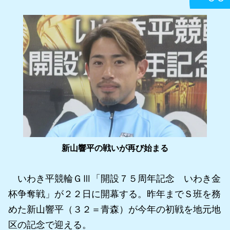
新山響平の戦いが再び始まる
いわき平競輪ＧⅢ「開設７５周年記念 いわき金
杯争奪戦」が２２日に開幕する。昨年までＳ班を務
めた新山響平（３２＝青森）が今年の初戦を地元地
区の記念で迎える。