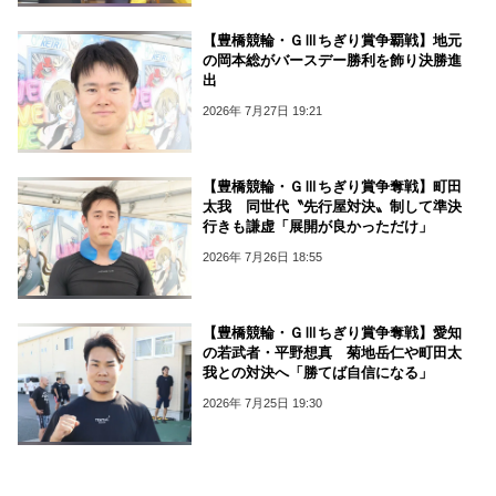
【豊橋競輪・ＧⅢちぎり賞争覇戦】地元
の岡本総がバースデー勝利を飾り決勝進
出
2026年 7月27日 19:21
【豊橋競輪・ＧⅢちぎり賞争奪戦】町田
太我 同世代〝先行屋対決〟制して準決
行きも謙虚「展開が良かっただけ」
2026年 7月26日 18:55
【豊橋競輪・ＧⅢちぎり賞争奪戦】愛知
の若武者・平野想真 菊地岳仁や町田太
我との対決へ「勝てば自信になる」
2026年 7月25日 19:30