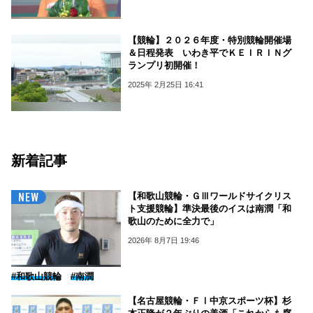
【競輪】２０２６年度・特別競輪開催場
＆日程発表 いわき平でＫＥＩＲＩＮグ
ランプリ初開催！
2025年 2月25日 16:41
新着記事
【和歌山競輪・ＧⅢワールドサイクリス
ト支援競輪】準決最後のイスは南潤「和
歌山のために全力で」
2026年 8月7日 19:46
#和歌山競輪
#南潤
【名古屋競輪・ＦⅠ中京スポーツ杯】杉