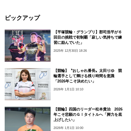
ピックアップ
【平塚競輪・グランプリ】郡司浩平が６
回目の挑戦で初制覇「寂しい気持ちで練
習に励んでいた」
2025年 12月30日 18:26
【競輪】〝おしゃれ番長〟太田りゆ 競
輪選手として輝ける残り時間を意識
「2026年こそ決めたい」
2026年 1月1日 10:10
【競輪】四国のリーダー松本貴治 2026
年こそ悲願のＧⅠタイトルへ「脚力を底
上げしたい」
2026年 1月1日 10:00