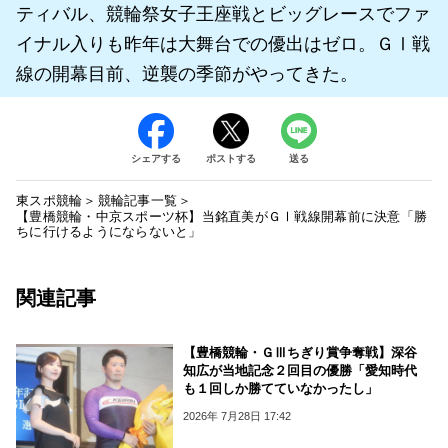
ティバル、競輪祭女子王座戦とビッグレースでファ
イナル入りも昨年は大舞台での優出はゼロ。ＧⅠ戦
線の開幕目前、逆襲の季節がやってきた。
シェアする
ポストする
送る
東スポ競輪
競輪記事一覧
【豊橋競輪・中京スポーツ杯】当銘直美がＧⅠ戦線開幕前に決意「勝
ちに行けるようにならないと」
関連記事
【豊橋競輪・ＧⅢちぎり賞争奪戦】深谷
知広が当地記念２回目の優勝「愛知時代
も１回しか勝てていなかったし」
2026年 7月28日 17:42