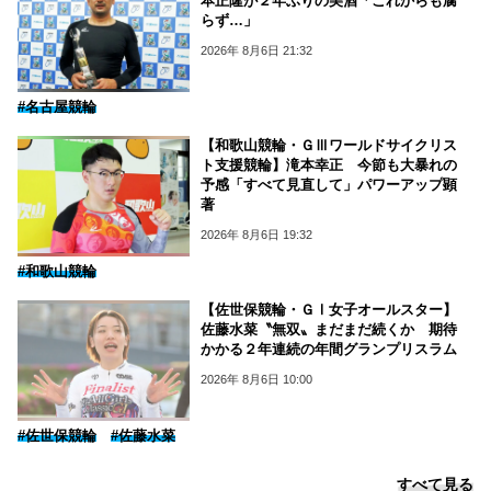
本正隆が２年ぶりの美酒「これからも腐
らず…」
2026年 8月6日 21:32
#名古屋競輪
【和歌山競輪・ＧⅢワールドサイクリス
ト支援競輪】滝本幸正 今節も大暴れの
予感「すべて見直して」パワーアップ顕
著
2026年 8月6日 19:32
#和歌山競輪
【佐世保競輪・ＧⅠ女子オールスター】
佐藤水菜〝無双〟まだまだ続くか 期待
かかる２年連続の年間グランプリスラム
2026年 8月6日 10:00
#佐世保競輪
#佐藤水菜
すべて見る