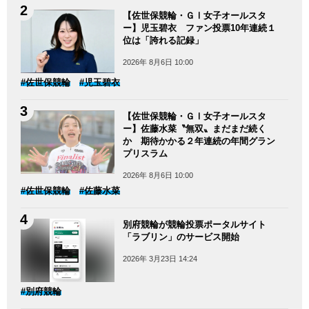
【佐世保競輪・ＧⅠ女子オールスタ
ー】児玉碧衣 ファン投票10年連続１
位は「誇れる記録」
2026年 8月6日 10:00
#佐世保競輪
#児玉碧衣
【佐世保競輪・ＧⅠ女子オールスタ
ー】佐藤水菜〝無双〟まだまだ続く
か 期待かかる２年連続の年間グラン
プリスラム
2026年 8月6日 10:00
#佐世保競輪
#佐藤水菜
別府競輪が競輪投票ポータルサイト
「ラブリン」のサービス開始
2026年 3月23日 14:24
#別府競輪