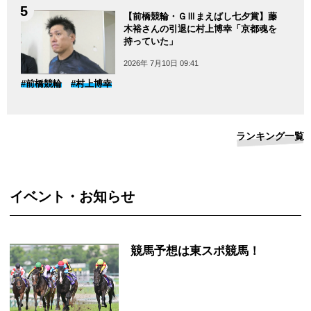
【前橋競輪・ＧⅢまえばし七夕賞】藤
木裕さんの引退に村上博幸「京都魂を
持っていた」
2026年 7月10日 09:41
#前橋競輪
#村上博幸
ランキング一覧
イベント・お知らせ
競馬予想は東スポ競馬！