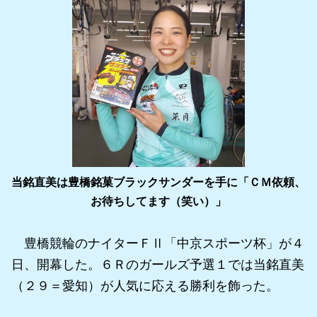
当銘直美は豊橋銘菓ブラックサンダーを手に「ＣＭ依頼、
お待ちしてます（笑い）」
豊橋競輪のナイターＦⅡ「中京スポーツ杯」が４
日、開幕した。６Ｒのガールズ予選１では当銘直美
（２９＝愛知）が人気に応える勝利を飾った。