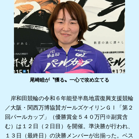
尾崎睦が〝獲る〟一心で攻め立てる
岸和田競輪の令和６年能登半島地震復興支援競輪
／大阪・関西万博協賛ガールズケイリンＧⅠ「第２
回パールカップ」（優勝賞金５４０万円※副賞含
む）は１２日（２日目）を開催。準決勝が行われ、
１３日（最終日）の決勝メンバーが出揃った。ベス