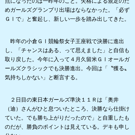
点になったのは一昨年のこと。失格による規定のた
めガールズグランプリ出場はならなかった。「必ず
ＧⅠで」と奮起し、新しい一歩を踏み出してきた。
昨年の小倉ＧⅠ競輪祭女子王座戦で決勝に進出
し、「チャンスはある、って思えました」と自信も
取り戻した。今年に入って４月久留米ＧⅠオールガ
ールズクラシックでも決勝進出。今回は「〝獲る〟
気持ちしかない」と断言する。
２日目の東日本ガールズ準決１１Ｒは「奥井
（迪）さんがひと息ついたところ、決勝なら仕掛け
ていた。でも勝ち上がりだったので」と自重したも
のだが、勝負のポイントは見えている。デキも申し