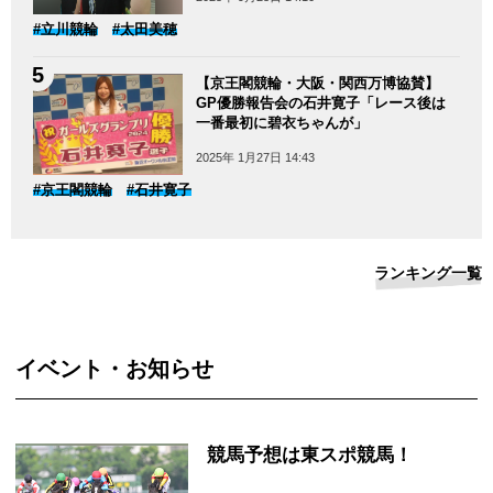
#立川競輪
#太田美穂
【京王閣競輪・大阪・関西万博協賛】
GP優勝報告会の石井寛子「レース後は
一番最初に碧衣ちゃんが」
2025年 1月27日 14:43
#京王閣競輪
#石井寛子
ランキング一覧
イベント・お知らせ
競馬予想は東スポ競馬！