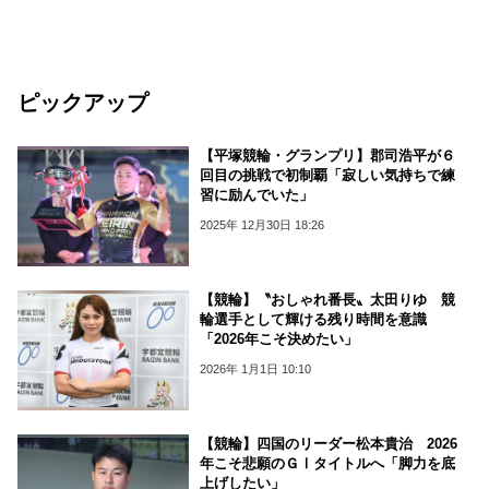
ピックアップ
【平塚競輪・グランプリ】郡司浩平が６
回目の挑戦で初制覇「寂しい気持ちで練
習に励んでいた」
2025年 12月30日 18:26
【競輪】〝おしゃれ番長〟太田りゆ 競
輪選手として輝ける残り時間を意識
「2026年こそ決めたい」
2026年 1月1日 10:10
【競輪】四国のリーダー松本貴治 2026
年こそ悲願のＧⅠタイトルへ「脚力を底
上げしたい」