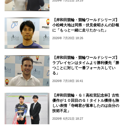
2026年 7月21日 19:25
【岸和田競輪・競輪ワールドシリーズ】
小松崎大地は同県・伏見俊昭さんの訃報
に「もっと一緒に走りたかった」
2026年 7月20日 18:26
【岸和田競輪・競輪ワールドシリーズ】
ラブレイセンはタイムより勝利優先「勝
つことに対して一番フォーカスしてい
る」
2026年 7月19日 16:41
【岸和田競輪・ＧⅠ高松宮記念杯】古性
優作が１０回目のＧⅠタイトル獲得も険
しい表情「寺崎君が落車したのは自分の
技術不足」
2026年 6月21日 18:27