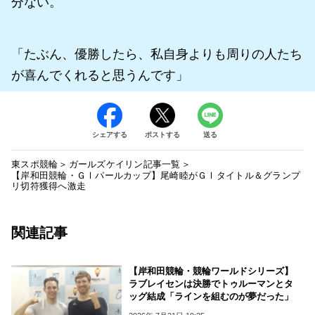
分ない。
「たぶん、優勝したら、私自身よりも周りの人たち
が喜んでくれると思うんです」
シェアする
ポストする
送る
東スポ競輪
ガールズケイリン記事一覧
【岸和田競輪・ＧⅠパールカップ】尾崎睦がＧⅠタイトル＆グランプ
リ切符獲得へ激走
関連記事
【岸和田競輪・競輪ワールドシリーズ】
ラブレイセンは決勝でトゥルーマンとタ
ッグ結成「ラインを組むのが夢だった」