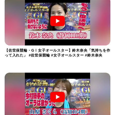
【佐世保競輪・GⅠ女子オールスター】鈴木奈央「気持ちを作
って入れた」 #佐世保競輪 #女子オールスター #鈴木奈央