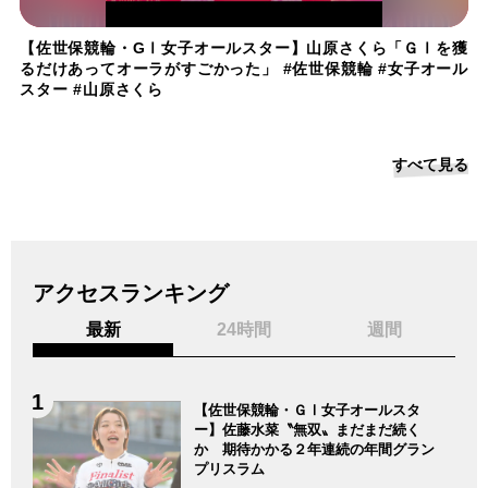
【佐世保競輪・GⅠ女子オールスター】山原さくら「ＧⅠを獲
るだけあってオーラがすごかった」 #佐世保競輪 #女子オール
スター #山原さくら
すべて見る
アクセスランキング
最新
24時間
週間
【佐世保競輪・ＧⅠ女子オールスタ
ー】佐藤水菜〝無双〟まだまだ続く
か 期待かかる２年連続の年間グラン
プリスラム