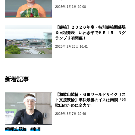
2026年 1月1日 10:00
【競輪】２０２６年度・特別競輪開催場
＆日程発表 いわき平でＫＥＩＲＩＮグ
ランプリ初開催！
2025年 2月25日 16:41
新着記事
【和歌山競輪・ＧⅢワールドサイクリス
ト支援競輪】準決最後のイスは南潤「和
歌山のために全力で」
2026年 8月7日 19:46
#和歌山競輪
#南潤