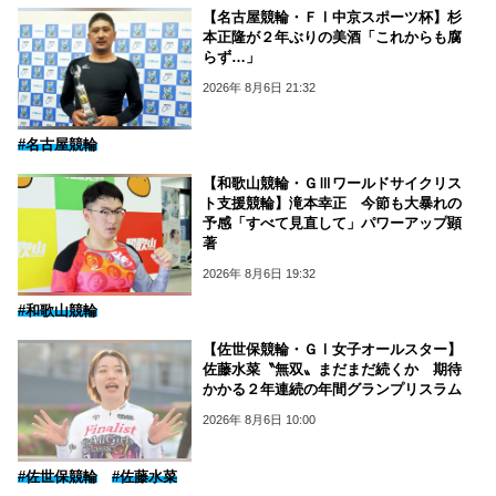
【名古屋競輪・ＦⅠ中京スポーツ杯】杉
本正隆が２年ぶりの美酒「これからも腐
らず…」
2026年 8月6日 21:32
#名古屋競輪
【和歌山競輪・ＧⅢワールドサイクリス
ト支援競輪】滝本幸正 今節も大暴れの
予感「すべて見直して」パワーアップ顕
著
2026年 8月6日 19:32
#和歌山競輪
【佐世保競輪・ＧⅠ女子オールスター】
佐藤水菜〝無双〟まだまだ続くか 期待
かかる２年連続の年間グランプリスラム
2026年 8月6日 10:00
#佐世保競輪
#佐藤水菜