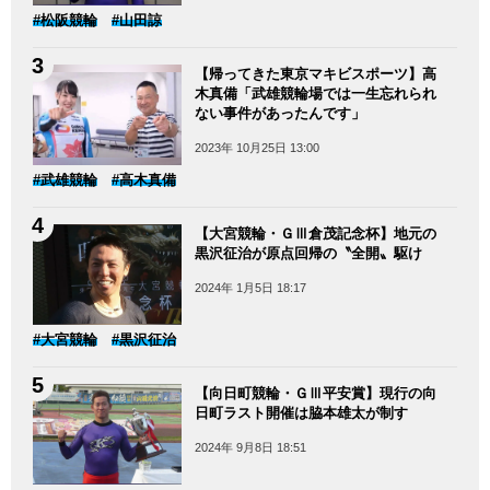
#松阪競輪
#山田諒
【帰ってきた東京マキビスポーツ】高
木真備「武雄競輪場では一生忘れられ
ない事件があったんです」
2023年 10月25日 13:00
#武雄競輪
#高木真備
【大宮競輪・ＧⅢ倉茂記念杯】地元の
黒沢征治が原点回帰の〝全開〟駆け
2024年 1月5日 18:17
#大宮競輪
#黒沢征治
【向日町競輪・ＧⅢ平安賞】現行の向
日町ラスト開催は脇本雄太が制す
2024年 9月8日 18:51