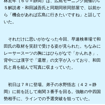
林宏年（６０＝静岡）は、広島モーニング開催のＣ
Ｓ解説者・和田誠吾氏と同期同班同部屋で、以前か
ら「機会があれば広島に行きたいですね」と話して
いた。
それだけに思いがかなった今回、早速検車場で和
田氏の取材を笑顔で受ける姿が見られた。ちなみに
レーサースーツの胸にはひらがなで「かんれき」、
背中には漢字で「還暦」の文字が入っており、和田
氏と肩を組んで写真に収まっていた。
初日は７Ｒに登場。弟子の水野悟志（４２＝静
岡）に前を託して南関３番手を回る。強敵の中四国
勢相手に、ラインでの予選突破を狙っていた。