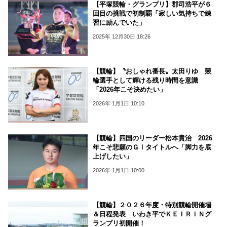
【平塚競輪・グランプリ】郡司浩平が６
回目の挑戦で初制覇「寂しい気持ちで練
習に励んでいた」
2025年 12月30日 18:26
【競輪】〝おしゃれ番長〟太田りゆ 競
輪選手として輝ける残り時間を意識
「2026年こそ決めたい」
2026年 1月1日 10:10
【競輪】四国のリーダー松本貴治 2026
年こそ悲願のＧⅠタイトルへ「脚力を底
上げしたい」
2026年 1月1日 10:00
【競輪】２０２６年度・特別競輪開催場
＆日程発表 いわき平でＫＥＩＲＩＮグ
ランプリ初開催！