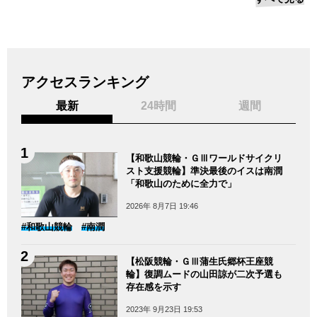
アクセスランキング
最新
24時間
週間
【和歌山競輪・ＧⅢワールドサイクリ
スト支援競輪】準決最後のイスは南潤
「和歌山のために全力で」
2026年 8月7日 19:46
#和歌山競輪
#南潤
【松阪競輪・ＧⅢ蒲生氏郷杯王座競
輪】復調ムードの山田諒が二次予選も
存在感を示す
2023年 9月23日 19:53