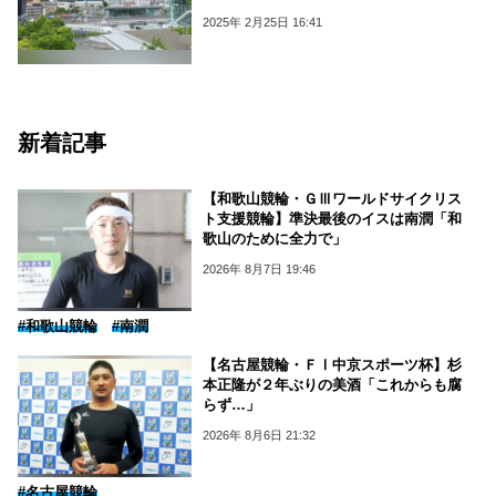
2025年 2月25日 16:41
新着記事
【和歌山競輪・ＧⅢワールドサイクリス
ト支援競輪】準決最後のイスは南潤「和
歌山のために全力で」
2026年 8月7日 19:46
#和歌山競輪
#南潤
【名古屋競輪・ＦⅠ中京スポーツ杯】杉
本正隆が２年ぶりの美酒「これからも腐
らず…」
2026年 8月6日 21:32
#名古屋競輪