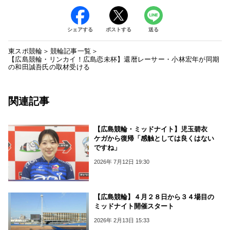
シェアする
ポストする
送る
東スポ競輪
競輪記事一覧
【広島競輪・リンカイ！広島恋未杯】還暦レーサー・小林宏年が同期
の和田誠吾氏の取材受ける
関連記事
【広島競輪・ミッドナイト】児玉碧衣
ケガから復帰「感触としては良くはない
ですね」
2026年 7月12日 19:30
【広島競輪】４月２８日から３４場目の
ミッドナイト開催スタート
2026年 2月13日 15:33