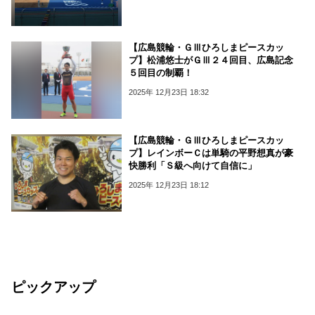
【広島競輪・ＧⅢひろしまピースカッ
プ】松浦悠士がＧⅢ２４回目、広島記念
５回目の制覇！
2025年 12月23日 18:32
【広島競輪・ＧⅢひろしまピースカッ
プ】レインボーＣは単騎の平野想真が豪
快勝利「Ｓ級へ向けて自信に」
2025年 12月23日 18:12
ピックアップ