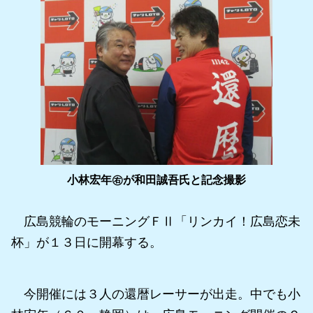
小林宏年㊨が和田誠吾氏と記念撮影
広島競輪のモーニングＦⅡ「リンカイ！広島恋未
杯」が１３日に開幕する。
今開催には３人の還暦レーサーが出走。中でも小