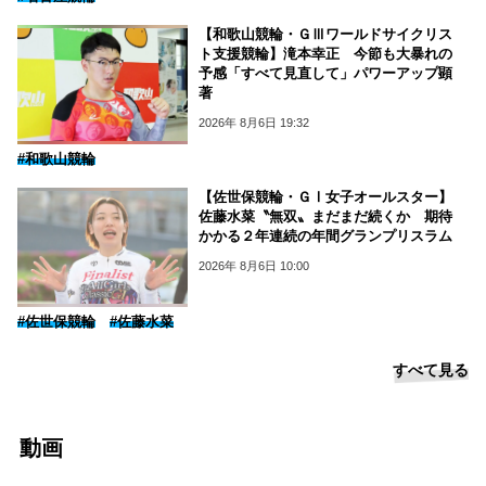
【和歌山競輪・ＧⅢワールドサイクリス
ト支援競輪】滝本幸正 今節も大暴れの
予感「すべて見直して」パワーアップ顕
著
2026年 8月6日 19:32
#和歌山競輪
【佐世保競輪・ＧⅠ女子オールスター】
佐藤水菜〝無双〟まだまだ続くか 期待
かかる２年連続の年間グランプリスラム
2026年 8月6日 10:00
#佐世保競輪
#佐藤水菜
すべて見る
動画