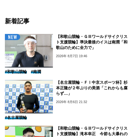
新着記事
【和歌山競輪・ＧⅢワールドサイクリス
ト支援競輪】準決最後のイスは南潤「和
歌山のために全力で」
2026年 8月7日 19:46
#和歌山競輪
#南潤
【名古屋競輪・ＦⅠ中京スポーツ杯】杉
本正隆が２年ぶりの美酒「これからも腐
らず…」
2026年 8月6日 21:32
#名古屋競輪
【和歌山競輪・ＧⅢワールドサイクリス
ト支援競輪】滝本幸正 今節も大暴れの