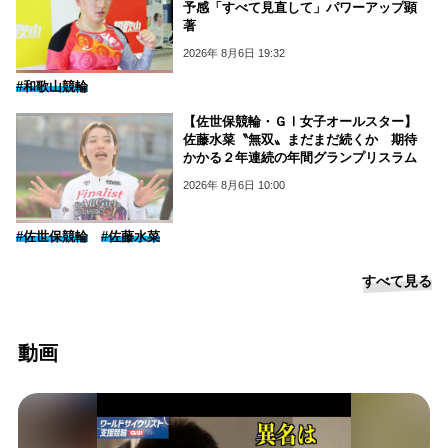
予感「すべて見直して」パワーアップ顕
著
2026年 8月6日 19:32
#和歌山競輪
【佐世保競輪・ＧⅠ女子オールスター】
佐藤水菜〝無双〟まだまだ続くか 期待
かかる２年連続の年間グランプリスラム
2026年 8月6日 10:00
#佐世保競輪
#佐藤水菜
すべて見る
動画