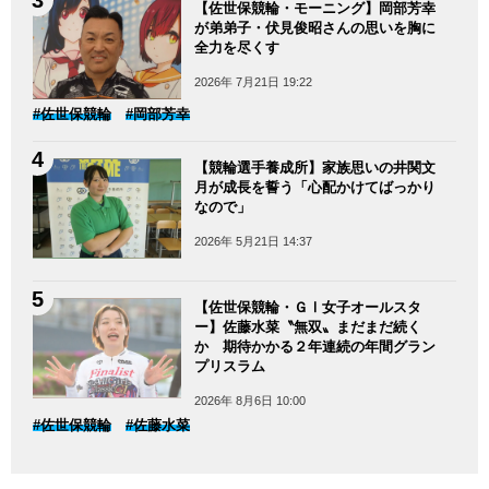
【佐世保競輪・モーニング】岡部芳幸
が弟弟子・伏見俊昭さんの思いを胸に
全力を尽くす
2026年 7月21日 19:22
#佐世保競輪
#岡部芳幸
【競輪選手養成所】家族思いの井関文
月が成長を誓う「心配かけてばっかり
なので」
2026年 5月21日 14:37
【佐世保競輪・ＧⅠ女子オールスタ
ー】佐藤水菜〝無双〟まだまだ続く
か 期待かかる２年連続の年間グラン
プリスラム
2026年 8月6日 10:00
#佐世保競輪
#佐藤水菜