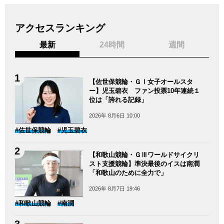
アクセスランキング
最新
24時間
週間
【佐世保競輪・ＧⅠ女子オールスタ
ー】児玉碧衣 ファン投票10年連続１
位は「誇れる記録」
2026年 8月6日 10:00
#佐世保競輪
#児玉碧衣
【和歌山競輪・ＧⅢワールドサイクリ
スト支援競輪】準決最後のイスは南潤
「和歌山のために全力で」
2026年 8月7日 19:46
#和歌山競輪
#南潤