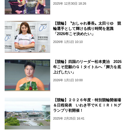
2025年 12月30日 18:26
【競輪】〝おしゃれ番長〟太田りゆ 競
輪選手として輝ける残り時間を意識
「2026年こそ決めたい」
2026年 1月1日 10:10
【競輪】四国のリーダー松本貴治 2026
年こそ悲願のＧⅠタイトルへ「脚力を底
上げしたい」
2026年 1月1日 10:00
【競輪】２０２６年度・特別競輪開催場
＆日程発表 いわき平でＫＥＩＲＩＮグ
ランプリ初開催！
2025年 2月25日 16:41