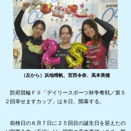
（左から）浜地晴帆、宮西令奈、高本美穂
防府競輪ＦⅡ「デイリースポーツ杯争奪戦／第５
２回幸せますカップ」は８日、開幕する。
前検日の６月７日に２５回目の誕生日を迎えたの