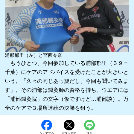
浦部郁里（左）と宮西令奈
もうひとつ、今回参加している浦部郁里（３９＝
千葉）にケアのアドバイスを受けたことが大きいと
いう。「久々の同じあっ旋だし、今回も聞いてみま
す」。その浦部は鍼灸師の資格を持ち、ウエアには
「浦部鍼灸院」の文字（仮ですけど…浦部談）。万
全のケアで３場所連続の決勝を狙う。
シェアする
ポストする
送る