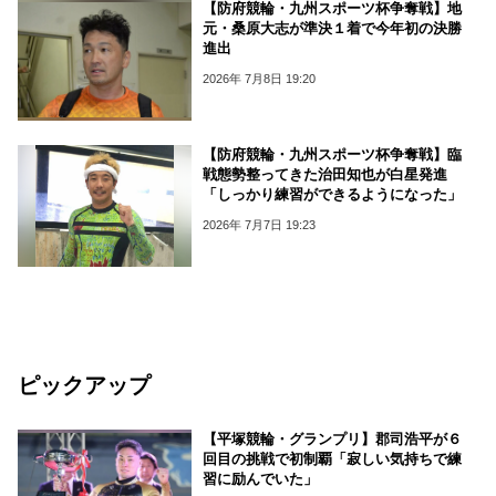
【防府競輪・九州スポーツ杯争奪戦】地
元・桑原大志が準決１着で今年初の決勝
進出
2026年 7月8日 19:20
【防府競輪・九州スポーツ杯争奪戦】臨
戦態勢整ってきた治田知也が白星発進
「しっかり練習ができるようになった」
2026年 7月7日 19:23
ピックアップ
【平塚競輪・グランプリ】郡司浩平が６
回目の挑戦で初制覇「寂しい気持ちで練
習に励んでいた」