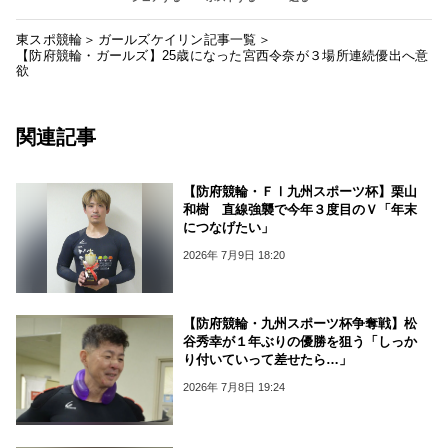
東スポ競輪
ガールズケイリン記事一覧
【防府競輪・ガールズ】25歳になった宮西令奈が３場所連続優出へ意
欲
関連記事
【防府競輪・ＦⅠ九州スポーツ杯】栗山
和樹 直線強襲で今年３度目のＶ「年末
につなげたい」
2026年 7月9日 18:20
【防府競輪・九州スポーツ杯争奪戦】松
谷秀幸が１年ぶりの優勝を狙う「しっか
り付いていって差せたら…」
2026年 7月8日 19:24