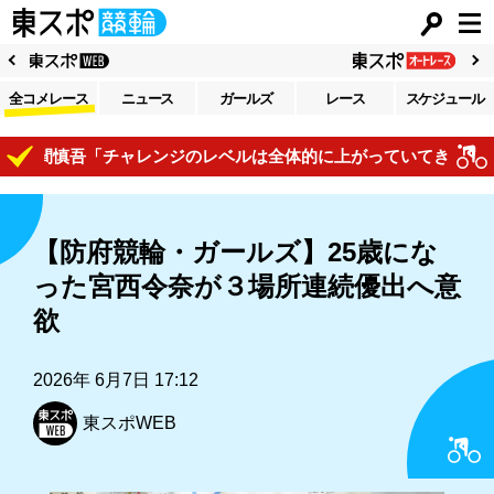
全コメレース
ニュース
ガールズ
レース
スケジュール
間慎吾「チャレンジのレベルは全体的に上がっていてきついですね
【防府競輪・ガールズ】25歳にな
った宮西令奈が３場所連続優出へ意
欲
2026年 6月7日 17:12
東スポWEB