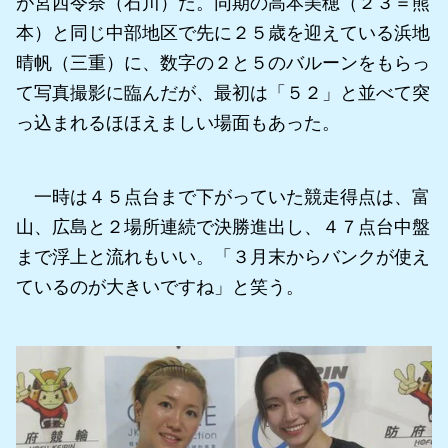
が宮西令奈（石川）だ。同期の高本美穂（２３＝熊
本）と同じ中部地区で先に２５歳を迎えている浜地
晴帆（三重）に、数字の２と５のバルーンをもらっ
て写真撮影に臨んだが、最初は「５２」と並べて突
っ込まれるほほえましい場面もあった。
一時は４５点台まで下がっていた競走得点は、富
山、広島と２場所連続で決勝進出し、４７点台中盤
まで浮上と流れもいい。「３月末からバンクが使え
ているのが大きいですね」と笑う。