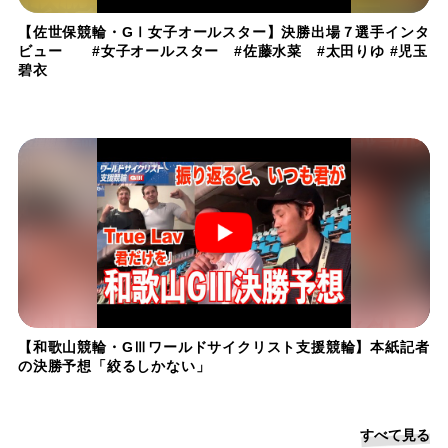
【佐世保競輪・GⅠ女子オールスター】決勝出場７選手インタ
ビュー #女子オールスター #佐藤水菜 #太田りゆ #児玉
碧衣
【和歌山競輪・GⅢワールドサイクリスト支援競輪】本紙記者
の決勝予想「絞るしかない」
すべて見る