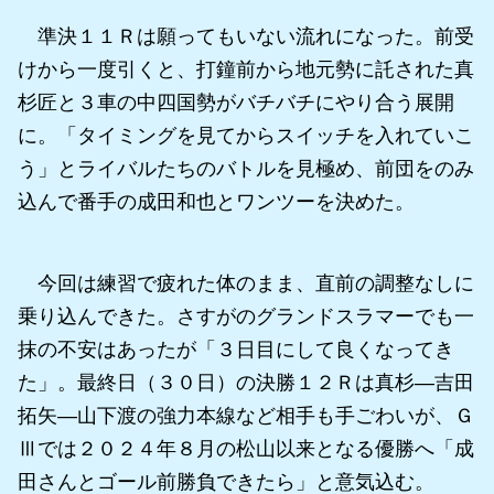
準決１１Ｒは願ってもいない流れになった。前受
けから一度引くと、打鐘前から地元勢に託された真
杉匠と３車の中四国勢がバチバチにやり合う展開
に。「タイミングを見てからスイッチを入れていこ
う」とライバルたちのバトルを見極め、前団をのみ
込んで番手の成田和也とワンツーを決めた。
今回は練習で疲れた体のまま、直前の調整なしに
乗り込んできた。さすがのグランドスラマーでも一
抹の不安はあったが「３日目にして良くなってき
た」。最終日（３０日）の決勝１２Ｒは真杉―吉田
拓矢―山下渡の強力本線など相手も手ごわいが、Ｇ
Ⅲでは２０２４年８月の松山以来となる優勝へ「成
田さんとゴール前勝負できたら」と意気込む。