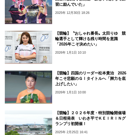
習に励んでいた」
2025年 12月30日 18:26
【競輪】〝おしゃれ番長〟太田りゆ 競
輪選手として輝ける残り時間を意識
「2026年こそ決めたい」
2026年 1月1日 10:10
【競輪】四国のリーダー松本貴治 2026
年こそ悲願のＧⅠタイトルへ「脚力を底
上げしたい」
2026年 1月1日 10:00
【競輪】２０２６年度・特別競輪開催場
＆日程発表 いわき平でＫＥＩＲＩＮグ
ランプリ初開催！
2025年 2月25日 16:41