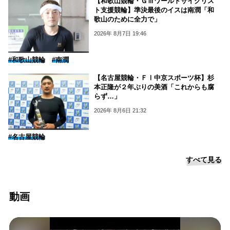
【和歌山競輪・ＧⅢワールドサイクリス
ト支援競輪】準決最後のイスは南潤「和
歌山のために全力で」
2026年 8月7日 19:46
#和歌山競輪
#南潤
【名古屋競輪・ＦⅠ中京スポーツ杯】杉
本正隆が２年ぶりの美酒「これからも腐
らず…」
2026年 8月6日 21:32
#名古屋競輪
すべて見る
動画