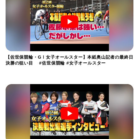
【佐世保競輪・GⅠ女子オールスター】本紙奥山記者の最終日
決勝の狙い目 #佐世保競輪 #女子オールスター