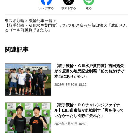
シェアする
ポストする
送る
東スポ競輪
競輪記事一覧
【取手競輪・ＧⅢ水戸黄門賞】パワフルさ戻った新田祐大「成田さん
とゴール前勝負できたら」
関連記事
【取手競輪・ＧⅢ水戸黄門賞】吉田拓矢
が２度目の地元記念制覇「前のおかげで
本当にありがたい」
2026年 6月30日 18:12
【取手競輪・ＲＣチャレンジファイナ
ル】山口留稀哉が乱戦制す「脚を使って
いなかったし冷静に走れた」
2026年 6月30日 16:32