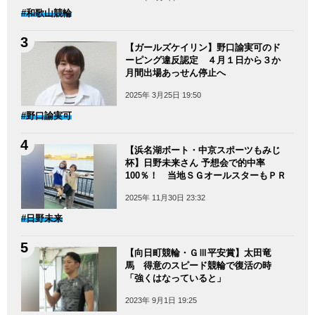
#和歌山競輪
【ガールズケイリン】野口諭実可のド
ーピング違反認定 ４月１日から３か
月間出場あっせん停止へ
2025年 3月25日 19:50
#野口諭実可
【浜名湖ボート・中京スポーツもみじ
杯】日野未来さん 予想会で的中率
100％！ 当地ＳＧオールスターもＰＲ
2025年 11月30日 23:32
#日野未来
【向日町競輪・ＧⅢ平安賞】太田竜
馬 得意のスピード競輪で復活の時
「強くはなっていると」
2023年 9月1日 19:25