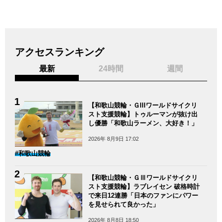
アクセスランキング
最新
24時間
週間
【和歌山競輪・ＧIIIワールドサイクリ
スト支援競輪】トゥルーマンが抜け出
し優勝「和歌山ラーメン、大好き！」
2026年 8月9日 17:02
#和歌山競輪
【和歌山競輪・ＧⅢワールドサイクリ
スト支援競輪】ラブレイセン 破格時計
で来日12連勝「日本のファンにパワー
を見せられて良かった」
2026年 8月8日 18:50