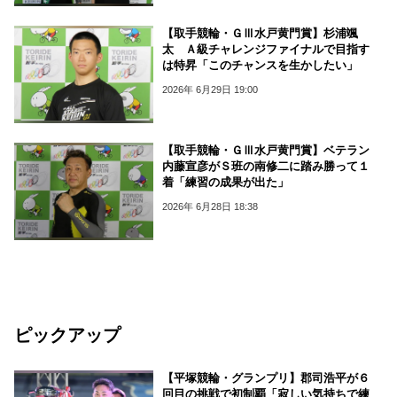
【取手競輪・ＧⅢ水戸黄門賞】杉浦颯
太 Ａ級チャレンジファイナルで目指す
は特昇「このチャンスを生かしたい」
2026年 6月29日 19:00
【取手競輪・ＧⅢ水戸黄門賞】ベテラン
内藤宣彦がＳ班の南修二に踏み勝って１
着「練習の成果が出た」
2026年 6月28日 18:38
ピックアップ
【平塚競輪・グランプリ】郡司浩平が６
回目の挑戦で初制覇「寂しい気持ちで練