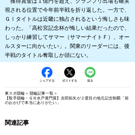
獲得賞金は１億円を超え、グランプリ出場も確実
視される位置で今年前半戦を折り返した。一方で、
ＧⅠタイトルは近畿に独占されるという悔しさも味
わった。「高松宮記念杯が悔しい結果だったので、
しっかり練習してサマー（サマーナイトＦ）、オー
ルスターに向かいたい」。関東のリーダーには、後
半戦のタイトル奪取しか頭にない。
シェアする
ポストする
送る
東スポ競輪
競輪記事一覧
【取手競輪・ＧⅢ水戸黄門賞】吉田拓矢が２度目の地元記念制覇「前
のおかげで本当にありがたい」
関連記事