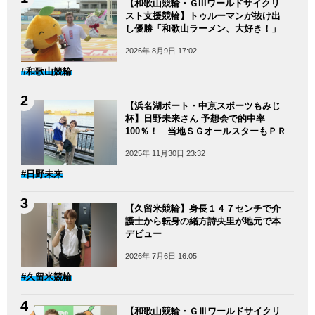
【和歌山競輪・ＧIIIワールドサイクリ
スト支援競輪】トゥルーマンが抜け出
し優勝「和歌山ラーメン、大好き！」
2026年 8月9日 17:02
#和歌山競輪
【浜名湖ボート・中京スポーツもみじ
杯】日野未来さん 予想会で的中率
100％！ 当地ＳＧオールスターもＰＲ
2025年 11月30日 23:32
#日野未来
【久留米競輪】身長１４７センチで介
護士から転身の緒方詩央里が地元で本
デビュー
2026年 7月6日 16:05
#久留米競輪
【和歌山競輪・ＧⅢワールドサイクリ