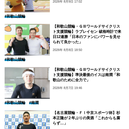
2026年 8月9日 17:02
#和歌山競輪
【和歌山競輪・ＧⅢワールドサイクリス
ト支援競輪】ラブレイセン 破格時計で来
日12連勝「日本のファンにパワーを見せ
られて良かった」
2026年 8月8日 18:50
#和歌山競輪
【和歌山競輪・ＧⅢワールドサイクリス
ト支援競輪】準決最後のイスは南潤「和
歌山のために全力で」
2026年 8月7日 19:46
#和歌山競輪
#南潤
【名古屋競輪・ＦⅠ中京スポーツ杯】杉
本正隆が２年ぶりの美酒「これからも腐
らず…」