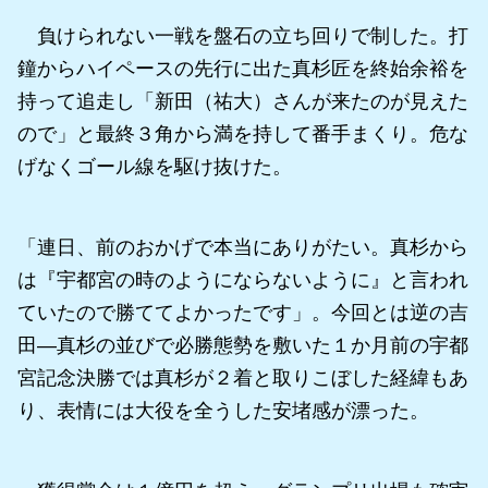
負けられない一戦を盤石の立ち回りで制した。打
鐘からハイペースの先行に出た真杉匠を終始余裕を
持って追走し「新田（祐大）さんが来たのが見えた
ので」と最終３角から満を持して番手まくり。危な
げなくゴール線を駆け抜けた。
「連日、前のおかげで本当にありがたい。真杉から
は『宇都宮の時のようにならないように』と言われ
ていたので勝ててよかったです」。今回とは逆の吉
田―真杉の並びで必勝態勢を敷いた１か月前の宇都
宮記念決勝では真杉が２着と取りこぼした経緯もあ
り、表情には大役を全うした安堵感が漂った。