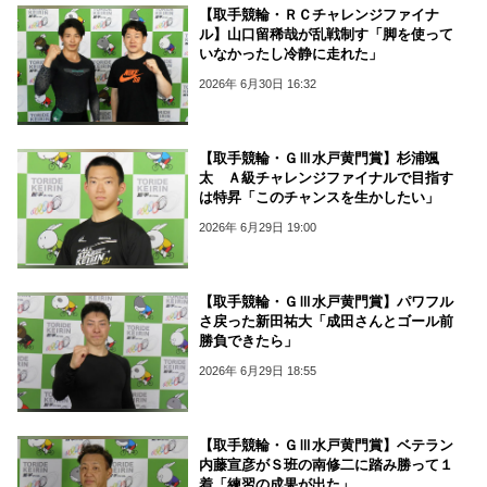
【取手競輪・ＲＣチャレンジファイナ
ル】山口留稀哉が乱戦制す「脚を使って
いなかったし冷静に走れた」
2026年 6月30日 16:32
【取手競輪・ＧⅢ水戸黄門賞】杉浦颯
太 Ａ級チャレンジファイナルで目指す
は特昇「このチャンスを生かしたい」
2026年 6月29日 19:00
【取手競輪・ＧⅢ水戸黄門賞】パワフル
さ戻った新田祐大「成田さんとゴール前
勝負できたら」
2026年 6月29日 18:55
【取手競輪・ＧⅢ水戸黄門賞】ベテラン
内藤宣彦がＳ班の南修二に踏み勝って１
着「練習の成果が出た」