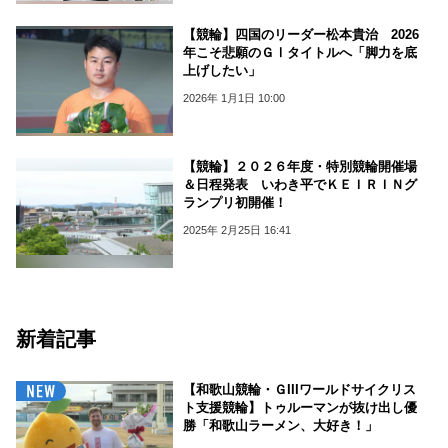
【競輪】四国のリーダー松本貴治 2026
年こそ悲願のＧⅠタイトルへ「脚力を底
上げしたい」
2026年 1月1日 10:00
【競輪】２０２６年度・特別競輪開催場
＆日程発表 いわき平でＫＥＩＲＩＮグ
ランプリ初開催！
2025年 2月25日 16:41
新着記事
【和歌山競輪・ＧIIIワールドサイクリス
ト支援競輪】トゥルーマンが抜け出し優
勝「和歌山ラーメン、大好き！」