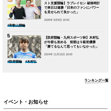
スト支援競輪】ラブレイセン 破格時計
で来日12連勝「日本のファンにパワー
を見せられて良かった」
2026年 8月8日 18:50
#和歌山競輪
【防府競輪・九州スポーツ杯】木村弘
が今節も攻める 前節はＳ級初優勝
「勝てるなんて思ってもいなかった」
2024年 11月15日 18:00
#防府競輪
#木村弘
ランキング一覧
イベント・お知らせ