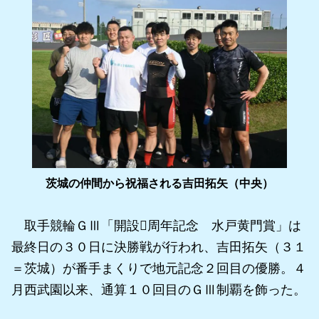
茨城の仲間から祝福される吉田拓矢（中央）
取手競輪ＧⅢ「開設周年記念 水戸黄門賞」は
最終日の３０日に決勝戦が行われ、吉田拓矢（３１
＝茨城）が番手まくりで地元記念２回目の優勝。４
月西武園以来、通算１０回目のＧⅢ制覇を飾った。