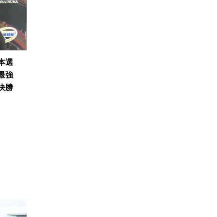
本選
最強
決勝