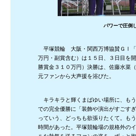
パワーで圧倒
平塚競輪 大阪・関西万博協賛ＧⅠ「
万円・副賞含む）は１５日、３日目を
勝賞金３１０万円）決勝は、佐藤水菜
元ファンから大声援を浴びた。
キラキラと輝くまばゆい場所に、もう
での完全優勝に「装飾や演出がすごす
っていう、どっちも欲張りたくて。も
時間があった。平塚競輪場の規格外の