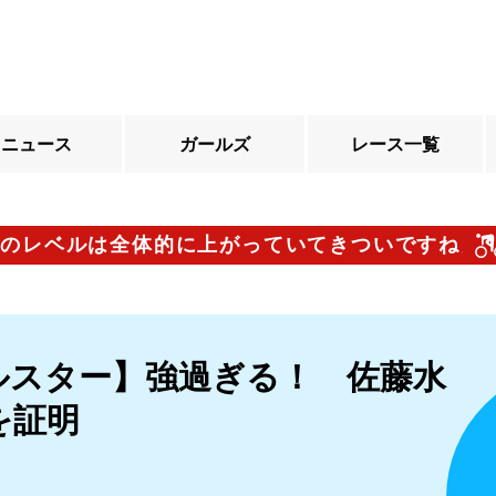
ニュース
ガールズ
レース一覧
ルは全体的に上がっていてきついですね」
ルスター】強過ぎる！ 佐藤水
を証明