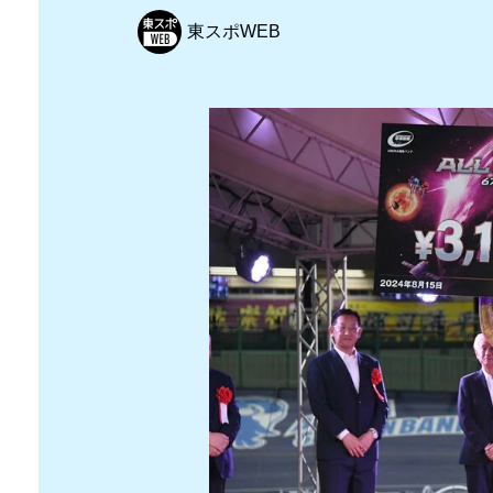
東スポWEB