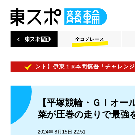
全コメレース
プコメント】伊東１R本間慎吾「チャレンジのレベ
【平塚競輪・ＧⅠオー
菜が圧巻の走りで最強
2024年 8月15日 22:51