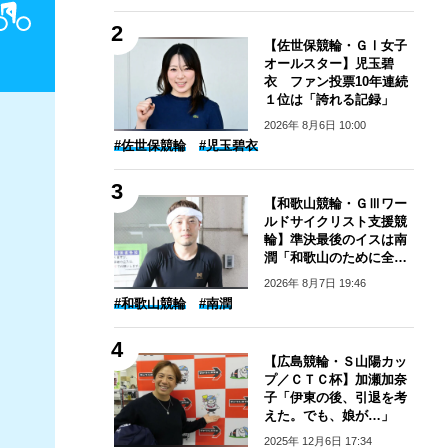
【佐世保競輪・ＧⅠ女子
オールスター】児玉碧
衣 ファン投票10年連続
１位は「誇れる記録」
2026年 8月6日 10:00
#佐世保競輪
#児玉碧衣
【和歌山競輪・ＧⅢワー
ルドサイクリスト支援競
輪】準決最後のイスは南
潤「和歌山のために全力
で」
2026年 8月7日 19:46
#和歌山競輪
#南潤
【広島競輪・Ｓ山陽カッ
プ／ＣＴＣ杯】加瀬加奈
子「伊東の後、引退を考
えた。でも、娘が…」
2025年 12月6日 17:34