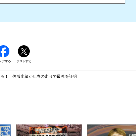
ェアする
ポストする
ぎる！ 佐藤水菜が圧巻の走りで最強を証明