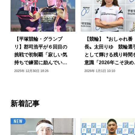
【平塚競輪・グランプ
【競輪】〝おしゃれ番
リ】郡司浩平が６回目の
長〟太田りゆ 競輪選
挑戦で初制覇「寂しい気
として輝ける残り時間
持ちで練習に励んでい
意識「2026年こそ決め
た」
い」
2025年 12月30日 18:26
2026年 1月1日 10:10
新着記事