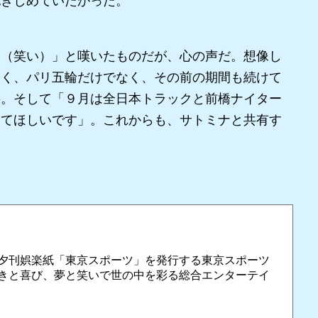
抱きしめていたかった。
（笑い）」と嘆いたものだが、心の声だ。想像し
なく、パリ五輪だけでなく、その前の期間も続けて
要。そして「９月は全日本トラックと前橋ナイター
見てほしいです」。これからも、サトミナと共有す
夕刊娯楽紙「東京スポーツ」を発行する東京スポーツ
きと喜び、夢と笑いで世の中を彩る総合エンターテイ