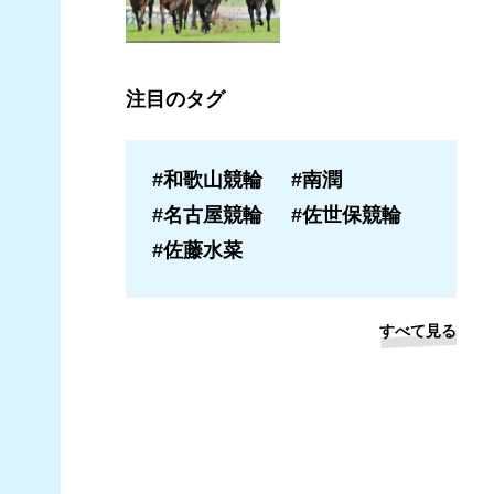
注目のタグ
#和歌山競輪
#南潤
#名古屋競輪
#佐世保競輪
#佐藤水菜
すべて見る