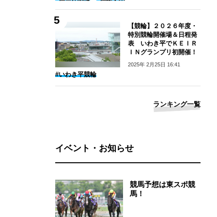
【競輪】２０２６年度・
特別競輪開催場＆日程発
表 いわき平でＫＥＩＲ
ＩＮグランプリ初開催！
2025年 2月25日 16:41
#いわき平競輪
ランキング一覧
イベント・お知らせ
競馬予想は東スポ競
馬！