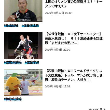
太郎のオリオン賞の位置取りは？「トー
タルで考えて」
2026年 8月10日 16:39
#松山競輪
#佐藤慎太郎
【佐世保競輪・ＧⅠ女子オールスター】
佐藤水菜強し！ ＧⅠ８連続優勝＆26連
勝「まだまだ未熟で…」
2026年 8月9日 22:30
#佐世保競輪
#佐藤水菜
【和歌山競輪・ＧIIIワールドサイクリス
ト支援競輪】トゥルーマンが抜け出し優
勝「和歌山ラーメン、大好き！」
2026年 8月9日 17:02
#和歌山競輪
すべて見る