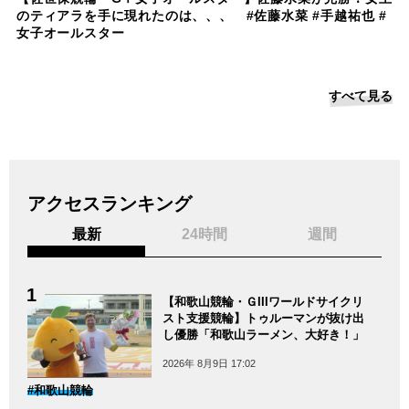
のティアラを手に現れたのは、、、 #佐藤水菜 #手越祐也 #
女子オールスター
すべて見る
アクセスランキング
最新
24時間
週間
【和歌山競輪・ＧIIIワールドサイクリ
スト支援競輪】トゥルーマンが抜け出
し優勝「和歌山ラーメン、大好き！」
2026年 8月9日 17:02
#和歌山競輪