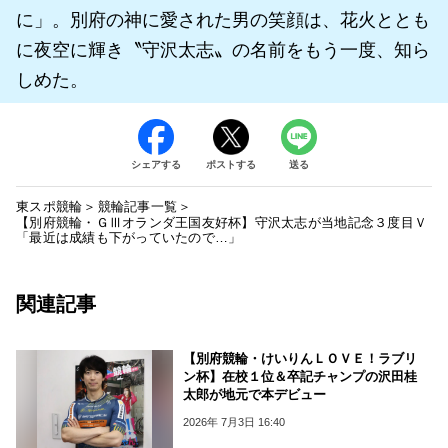
に」。別府の神に愛された男の笑顔は、花火ととも
に夜空に輝き〝守沢太志〟の名前をもう一度、知ら
しめた。
シェアする
ポストする
送る
東スポ競輪
競輪記事一覧
【別府競輪・ＧⅢオランダ王国友好杯】守沢太志が当地記念３度目Ｖ
「最近は成績も下がっていたので…」
関連記事
【別府競輪・けいりんＬＯＶＥ！ラブリ
ン杯】在校１位＆卒記チャンプの沢田桂
太郎が地元で本デビュー
2026年 7月3日 16:40