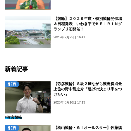
【競輪】２０２６年度・特別競輪開催場
＆日程発表 いわき平でＫＥＩＲＩＮグ
ランプリ初開催！
2025年 2月25日 16:41
新着記事
【弥彦競輪】Ｓ級２班ながら競走得点最
上位の野中龍之介「逃げの決まり手をつ
けたい」
2026年 8月10日 17:13
#弥彦競輪
【松山競輪・ＧⅠオールスター】佐藤慎