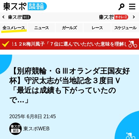
全コメレース
ニュース
ガールズ
レース
スケジュール
保１２R梅川風子「７位に選んでいただいた意味を理解してレース
【別府競輪・ＧⅢオランダ王国友好
杯】守沢太志が当地記念３度目Ｖ
「最近は成績も下がっていたの
で…」
2025年 6月8日 21:45
東スポWEB