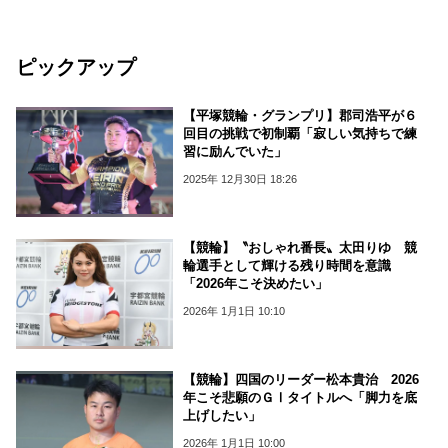
ピックアップ
【平塚競輪・グランプリ】郡司浩平が６
回目の挑戦で初制覇「寂しい気持ちで練
習に励んでいた」
2025年 12月30日 18:26
【競輪】〝おしゃれ番長〟太田りゆ 競
輪選手として輝ける残り時間を意識
「2026年こそ決めたい」
2026年 1月1日 10:10
【競輪】四国のリーダー松本貴治 2026
年こそ悲願のＧⅠタイトルへ「脚力を底
上げしたい」
2026年 1月1日 10:00