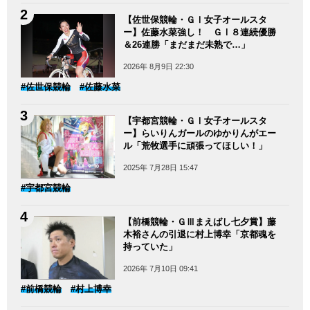
【佐世保競輪・ＧⅠ女子オールスタ
ー】佐藤水菜強し！ ＧⅠ８連続優勝
＆26連勝「まだまだ未熟で…」
2026年 8月9日 22:30
#佐世保競輪
#佐藤水菜
【宇都宮競輪・ＧⅠ女子オールスタ
ー】らいりんガールのゆかりんがエー
ル「荒牧選手に頑張ってほしい！」
2025年 7月28日 15:47
#宇都宮競輪
【前橋競輪・ＧⅢまえばし七夕賞】藤
木裕さんの引退に村上博幸「京都魂を
持っていた」
2026年 7月10日 09:41
#前橋競輪
#村上博幸