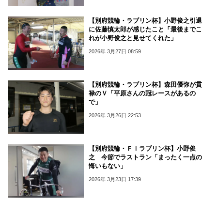
【別府競輪・ラブリン杯】小野俊之引退
に佐藤慎太郎が感じたこと「最後までこ
れが小野俊之と見せてくれた」
2026年 3月27日 08:59
【別府競輪・ラブリン杯】森田優弥が貫
禄のＶ「平原さんの冠レースがあるの
で」
2026年 3月26日 22:53
【別府競輪・ＦⅠラブリン杯】小野俊
之 今節でラストラン「まったく一点の
悔いもない」
2026年 3月23日 17:39