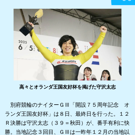
高々とオランダ王国友好杯を掲げた守沢太志
別府競輪のナイターＧⅢ「開設７５周年記念 オ
ランダ王国友好杯」は８日、最終日を行った。１２
Ｒ決勝は守沢太志（３９＝秋田）が、番手有利に快
勝。当地記念３回目、ＧⅢは一昨年１２月の当地以