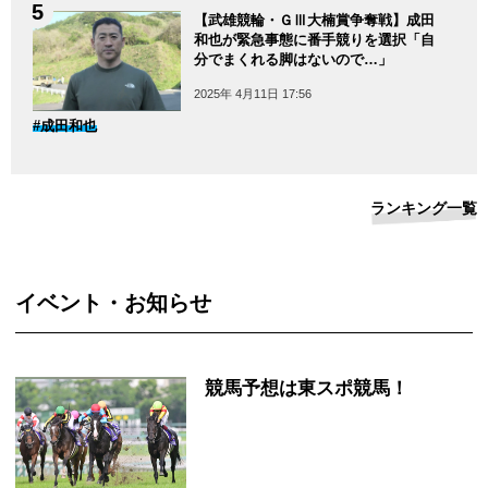
【武雄競輪・ＧⅢ大楠賞争奪戦】成田
和也が緊急事態に番手競りを選択「自
分でまくれる脚はないので…」
2025年 4月11日 17:56
#成田和也
ランキング一覧
イベント・お知らせ
競馬予想は東スポ競馬！