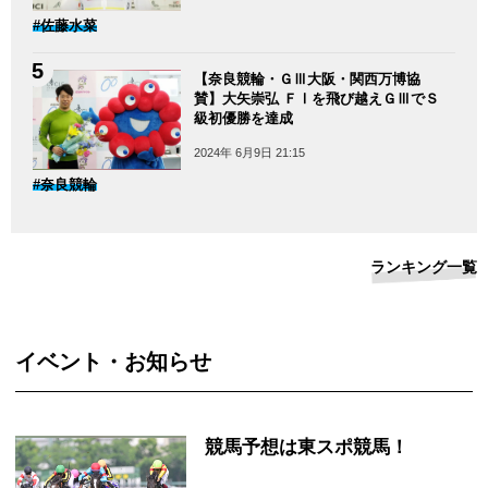
#佐藤水菜
【奈良競輪・ＧⅢ大阪・関西万博協
賛】大矢崇弘 ＦⅠを飛び越えＧⅢでＳ
級初優勝を達成
2024年 6月9日 21:15
#奈良競輪
ランキング一覧
イベント・お知らせ
競馬予想は東スポ競馬！