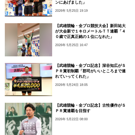
ンにあげました」
2026年 5月25日 19:19
【武雄競輪・全プロ競技大会】新田祐大
が大会新で１キロメートルＴＴ連覇「４
０歳で正真正銘の１位になれた」
2026年 5月25日 16:47
【武雄競輪・全プロ記念】深谷知広がＳ
ＰＲ賞初制覇「郡司がいいところまで連
れていってくれた」
2026年 5月24日 18:05
【武雄競輪・全プロ記念】古性優作がＳ
ＰＲ賞連覇を目指す
2026年 5月22日 08:00