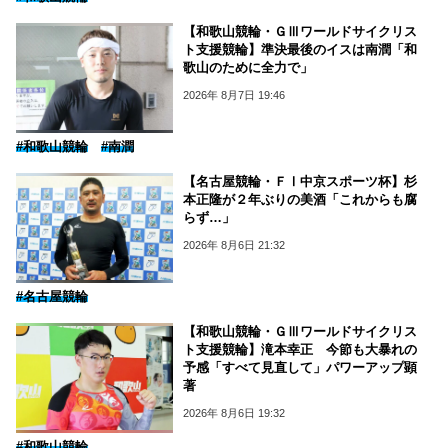
【和歌山競輪・ＧⅢワールドサイクリス
ト支援競輪】準決最後のイスは南潤「和
歌山のために全力で」
2026年 8月7日 19:46
#和歌山競輪
#南潤
【名古屋競輪・ＦⅠ中京スポーツ杯】杉
本正隆が２年ぶりの美酒「これからも腐
らず…」
2026年 8月6日 21:32
#名古屋競輪
【和歌山競輪・ＧⅢワールドサイクリス
ト支援競輪】滝本幸正 今節も大暴れの
予感「すべて見直して」パワーアップ顕
著
2026年 8月6日 19:32
#和歌山競輪