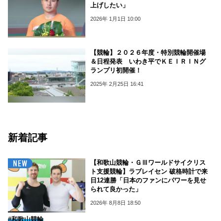
上げしたい」
2026年 1月1日 10:00
【競輪】２０２６年度・特別競輪開催場
＆日程発表 いわき平でＫＥＩＲＩＮグ
ランプリ初開催！
2025年 2月25日 16:41
新着記事
【和歌山競輪・ＧⅢワールドサイクリス
ト支援競輪】ラブレイセン 破格時計で来
日12連勝「日本のファンにパワーを見せ
られて良かった」
2026年 8月8日 18:50
#和歌山競輪