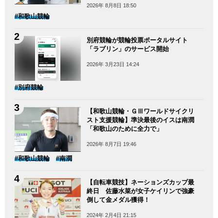
2026年 8月8日 18:50
#和歌山競輪
別府競輪が競輪投票ポータルサイト
「ラブリン」のサービス開始
2026年 3月23日 14:24
#別府競輪
【和歌山競輪・ＧⅢワールドサイクリ
スト支援競輪】準決最後のイスは南潤
「和歌山のために全力で」
2026年 8月7日 19:46
#和歌山競輪
#南潤
【自転車競技】ネーションズカップ最
終日 佐藤水菜が女子ケイリンで強豪
倒して金メダル獲得！
2024年 2月4日 21:15