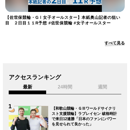
【佐世保競輪・GⅠ女子オールスター】本紙奥山記者の狙い
目 ２日目１１R予想 #佐世保競輪 #女子オールスター
すべて見る
アクセスランキング
最新
24時間
週間
【和歌山競輪・ＧⅢワールドサイクリ
スト支援競輪】ラブレイセン 破格時計
で来日12連勝「日本のファンにパワー
を見せられて良かった」