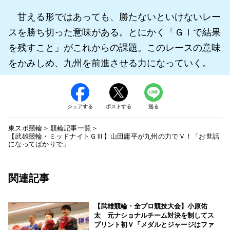
甘える形ではあっても、勝たないといけないレー
スを勝ち切った意味がある。とにかく「ＧⅠで結果
を残すこと」がこれからの課題。このレースの意味
をかみしめ、九州を前進させる力になっていく。
シェアする
ポストする
送る
東スポ競輪
競輪記事一覧
【武雄競輪・ミッドナイトＧⅢ】山田庸平が九州の力でＶ！「お世話
になってばかりで」
関連記事
【武雄競輪・全プロ競技大会】小原佑
太 元ナショナルチーム対決を制してス
プリント初Ｖ「メダルとジャージはファ