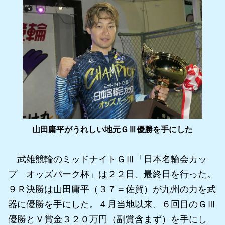
山田庸平がうれしい地元ＧⅢ優勝を手にした
武雄競輪のミッドナイトＧⅢ「日本名輪会カッ
プ オッズパーク杯」は２２日、最終日を行った。
９Ｒ決勝は山田庸平（３７＝佐賀）が九州の力を武
器に優勝を手にした。４月当地以来、６回目のＧⅢ
優勝とＶ賞金３２０万円（副賞含まず）を手にし