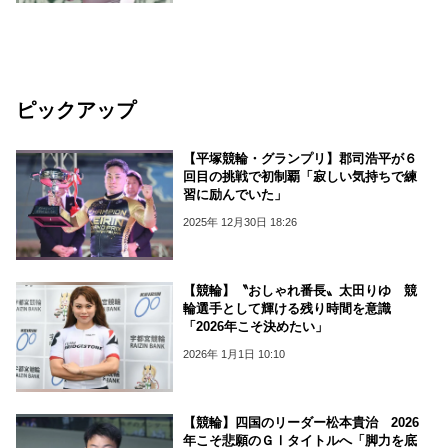
ピックアップ
【平塚競輪・グランプリ】郡司浩平が６
回目の挑戦で初制覇「寂しい気持ちで練
習に励んでいた」
2025年 12月30日 18:26
【競輪】〝おしゃれ番長〟太田りゆ 競
輪選手として輝ける残り時間を意識
「2026年こそ決めたい」
2026年 1月1日 10:10
【競輪】四国のリーダー松本貴治 2026
年こそ悲願のＧⅠタイトルへ「脚力を底