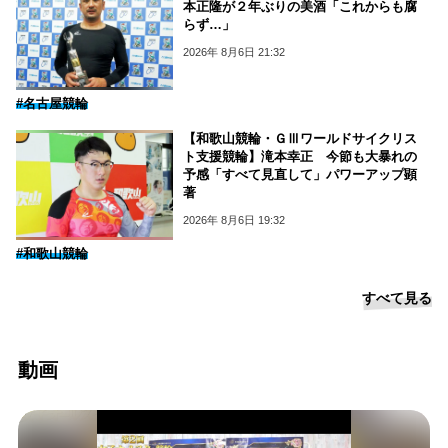
本正隆が２年ぶりの美酒「これからも腐
らず…」
2026年 8月6日 21:32
#名古屋競輪
【和歌山競輪・ＧⅢワールドサイクリス
ト支援競輪】滝本幸正 今節も大暴れの
予感「すべて見直して」パワーアップ顕
著
2026年 8月6日 19:32
#和歌山競輪
すべて見る
動画