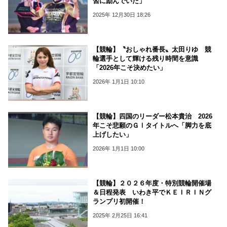
習に励んでいた」
2025年 12月30日 18:26
【競輪】〝おしゃれ番長〟太田りゆ 競
輪選手として輝ける残り時間を意識
「2026年こそ決めたい」
2026年 1月1日 10:10
【競輪】四国のリーダー松本貴治 2026
年こそ悲願のＧⅠタイトルへ「脚力を底
上げしたい」
2026年 1月1日 10:00
【競輪】２０２６年度・特別競輪開催場
＆日程発表 いわき平でＫＥＩＲＩＮグ
ランプリ初開催！
2025年 2月25日 16:41