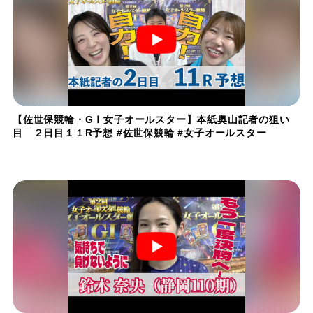
【佐世保競輪・GⅠ女子オールスター】本紙奥山記者の狙い
目 ２日目１１R予想 #佐世保競輪 #女子オールスター