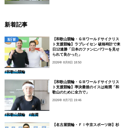
新着記事
【和歌山競輪・ＧⅢワールドサイクリス
ト支援競輪】ラブレイセン 破格時計で来
日12連勝「日本のファンにパワーを見せ
られて良かった」
2026年 8月8日 18:50
#和歌山競輪
【和歌山競輪・ＧⅢワールドサイクリス
ト支援競輪】準決最後のイスは南潤「和
歌山のために全力で」
2026年 8月7日 19:46
#和歌山競輪
#南潤
【名古屋競輪・ＦⅠ中京スポーツ杯】杉