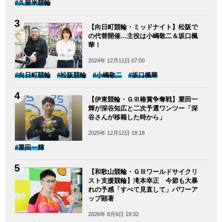
#久留米競輪
【向日町競輪・ミッドナイト】松阪で
の代替開催…主役は小嶋敬二＆坂口楓
華！
2024年 12月11日 07:00
#向日町競輪
#松阪競輪
#小嶋敬二
#坂口楓華
【伊東競輪・ＧⅢ椿賞争奪戦】簗田一
輝が深谷知広と二次予選ワンツー「深
谷さんが移籍した時から」
2025年 12月12日 18:18
#簗田一輝
【和歌山競輪・ＧⅢワールドサイクリ
スト支援競輪】滝本幸正 今節も大暴
れの予感「すべて見直して」パワーア
ップ顕著
2026年 8月6日 19:32