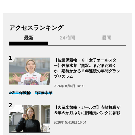
アクセスランキング
最新
24時間
週間
【佐世保競輪・ＧⅠ女子オールスタ
ー】佐藤水菜〝無双〟まだまだ続く
か 期待かかる２年連続の年間グラン
プリスラム
2026年 8月6日 10:00
#佐世保競輪
#佐藤水菜
【久留米競輪・ガールズ】寺崎舞織が
５年６か月ぶりに旧地元バンクに参戦
2026年 5月16日 16:54