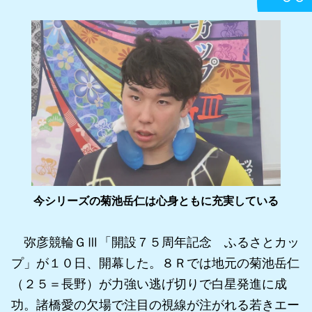
今シリーズの菊池岳仁は心身ともに充実している
弥彦競輪ＧⅢ「開設７５周年記念 ふるさとカッ
プ」が１０日、開幕した。８Ｒでは地元の菊池岳仁
（２５＝長野）が力強い逃げ切りで白星発進に成
功。諸橋愛の欠場で注目の視線が注がれる若きエー