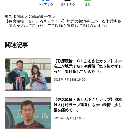
シェアする
ポストする
送る
東スポ競輪
競輪記事一覧
【弥彦競輪・ＧⅢふるさとカップ】地元の菊池岳仁が一次予選快勝
「気合を入れて走れた。二予以降も気持ちで負けないように」
関連記事
【弥彦競輪・ＧⅢふるさとカップ】末木
浩二が地元でＧⅢ初優勝「気を抜かずも
っと上を目指していきたい」
2025年 7月13日 19:00
【弥彦競輪・ＧⅢふるさとカップ】脇本
雄太は好ラップ連発にも渋い表情「少し
腰を痛めて…」
2025年 7月12日 18:27