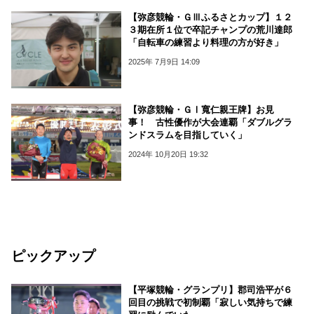
【弥彦競輪・ＧⅢふるさとカップ】１２
３期在所１位で卒記チャンプの荒川達郎
「自転車の練習より料理の方が好き」
2025年 7月9日 14:09
【弥彦競輪・ＧⅠ寬仁親王牌】お見
事！ 古性優作が大会連覇「ダブルグラ
ンドスラムを目指していく」
2024年 10月20日 19:32
ピックアップ
【平塚競輪・グランプリ】郡司浩平が６
回目の挑戦で初制覇「寂しい気持ちで練