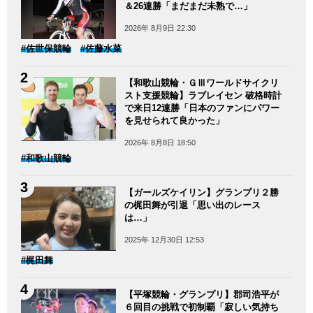
＆26連勝「まだまだ未熟で…」
2026年 8月9日 22:30
#佐世保競輪
#佐藤水菜
【和歌山競輪・ＧⅢワールドサイクリ
スト支援競輪】ラブレイセン 破格時計
で来日12連勝「日本のファンにパワー
を見せられて良かった」
2026年 8月8日 18:50
#和歌山競輪
【ガールズケイリン】グランプリ２勝
の梶田舞が引退「思い出のレース
は…」
2025年 12月30日 12:53
#梶田舞
【平塚競輪・グランプリ】郡司浩平が
６回目の挑戦で初制覇「寂しい気持ち