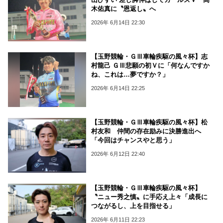
木佑真に〝恩返し〟へ
2026年 6月14日 22:30
【玉野競輪・ＧⅢ車輪疾駆の風々杯】志
村龍己 ＧⅢ悲願の初Ｖに「何なんですか
ね、これは…夢ですか？」
2026年 6月14日 22:25
【玉野競輪・ＧⅢ車輪疾駆の風々杯】松
村友和 仲間の存在励みに決勝進出へ
「今回はチャンスやと思う」
2026年 6月12日 22:40
【玉野競輪・ＧⅢ車輪疾駆の風々杯】
〝ニュー秀之慎〟に手応え上々「成長に
つながるし、上を目指せる」
2026年 6月11日 22:23