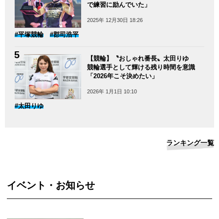
で練習に励んでいた」
2025年 12月30日 18:26
#平塚競輪
#郡司浩平
【競輪】〝おしゃれ番長〟太田りゆ
競輪選手として輝ける残り時間を意識
「2026年こそ決めたい」
2026年 1月1日 10:10
#太田りゆ
ランキング一覧
イベント・お知らせ