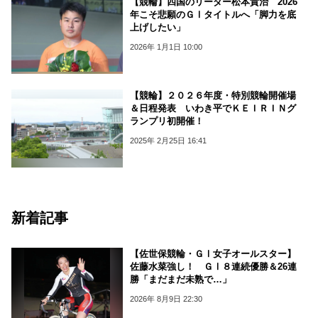
【競輪】四国のリーダー松本貴治 2026
年こそ悲願のＧⅠタイトルへ「脚力を底
上げしたい」
2026年 1月1日 10:00
【競輪】２０２６年度・特別競輪開催場
＆日程発表 いわき平でＫＥＩＲＩＮグ
ランプリ初開催！
2025年 2月25日 16:41
新着記事
【佐世保競輪・ＧⅠ女子オールスター】
佐藤水菜強し！ ＧⅠ８連続優勝＆26連
勝「まだまだ未熟で…」
2026年 8月9日 22:30