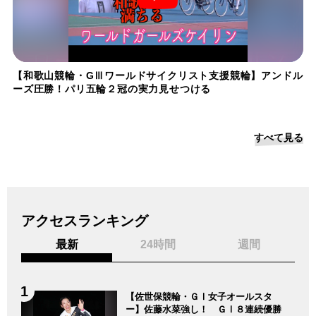
【和歌山競輪・GⅢワールドサイクリスト支援競輪】アンドル
ーズ圧勝！パリ五輪２冠の実力見せつける
すべて見る
アクセスランキング
最新
24時間
週間
【佐世保競輪・ＧⅠ女子オールスタ
ー】佐藤水菜強し！ ＧⅠ８連続優勝