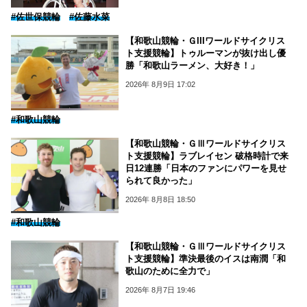
#佐世保競輪
#佐藤水菜
【和歌山競輪・ＧIIIワールドサイクリス
ト支援競輪】トゥルーマンが抜け出し優
勝「和歌山ラーメン、大好き！」
2026年 8月9日 17:02
#和歌山競輪
【和歌山競輪・ＧⅢワールドサイクリス
ト支援競輪】ラブレイセン 破格時計で来
日12連勝「日本のファンにパワーを見せ
られて良かった」
2026年 8月8日 18:50
#和歌山競輪
【和歌山競輪・ＧⅢワールドサイクリス
ト支援競輪】準決最後のイスは南潤「和
歌山のために全力で」
2026年 8月7日 19:46