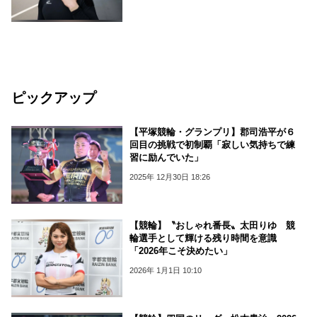
ピックアップ
【平塚競輪・グランプリ】郡司浩平が６
回目の挑戦で初制覇「寂しい気持ちで練
習に励んでいた」
2025年 12月30日 18:26
【競輪】〝おしゃれ番長〟太田りゆ 競
輪選手として輝ける残り時間を意識
「2026年こそ決めたい」
2026年 1月1日 10:10