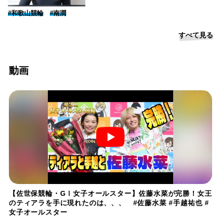
#和歌山競輪
#南潤
すべて見る
動画
【佐世保競輪・GⅠ女子オールスター】佐藤水菜が完勝！女王
のティアラを手に現れたのは、、、 #佐藤水菜 #手越祐也 #
女子オールスター