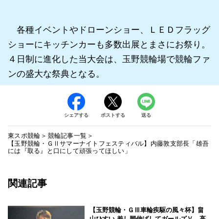
各種イベントやドローンショー、ＬＥＤフラッグ
ショーにキッチンカーも多数出展とまさにお祭り。
４日制に進化した当大会は、玉野競輪場で競輪ファ
ンの盛大な祭典となる。
シェアする
ポストする
送る
東スポ競輪
競輪記事一覧
【玉野競輪・ＧⅡサマーナイトフェスティバル】内藤敦支部長「雄吾
には『取る』と口にして頑張ってほしい」
関連記事
【玉野競輪・ＧⅢ車輪疾駆の風々杯】畠
山ひすい 差し脚伸ばしてガールズＶ 高