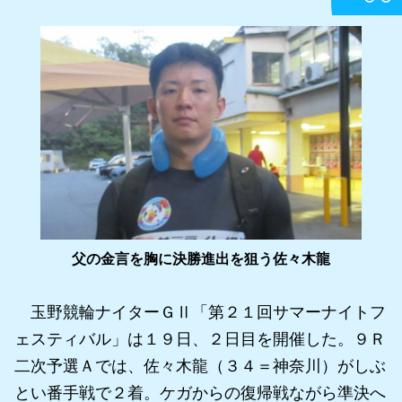
父の金言を胸に決勝進出を狙う佐々木龍
玉野競輪ナイターＧⅡ「第２１回サマーナイトフ
ェスティバル」は１９日、２日目を開催した。９Ｒ
二次予選Ａでは、佐々木龍（３４＝神奈川）がしぶ
とい番手戦で２着。ケガからの復帰戦ながら準決へ