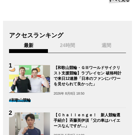
アクセスランキング
最新
24時間
週間
【和歌山競輪・ＧⅢワールドサイクリ
スト支援競輪】ラブレイセン 破格時計
で来日12連勝「日本のファンにパワー
を見せられて良かった」
2026年 8月8日 18:50
#和歌山競輪
【Ｃｈａｌｌｅｎｇｅ！ 新人競輪選
手紹介】斉藤英伊須「父の車はハイエ
ースなんですが…」