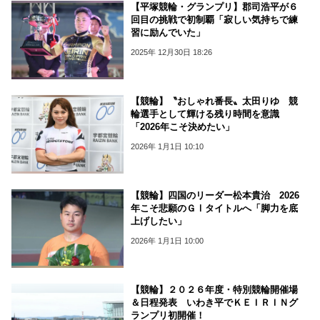
【平塚競輪・グランプリ】郡司浩平が６
回目の挑戦で初制覇「寂しい気持ちで練
習に励んでいた」
2025年 12月30日 18:26
【競輪】〝おしゃれ番長〟太田りゆ 競
輪選手として輝ける残り時間を意識
「2026年こそ決めたい」
2026年 1月1日 10:10
【競輪】四国のリーダー松本貴治 2026
年こそ悲願のＧⅠタイトルへ「脚力を底
上げしたい」
2026年 1月1日 10:00
【競輪】２０２６年度・特別競輪開催場
＆日程発表 いわき平でＫＥＩＲＩＮグ
ランプリ初開催！