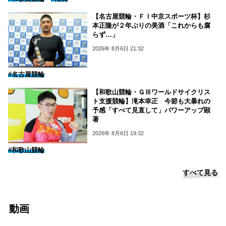
【名古屋競輪・ＦⅠ中京スポーツ杯】杉
本正隆が２年ぶりの美酒「これからも腐
らず…」
2026年 8月6日 21:32
#名古屋競輪
【和歌山競輪・ＧⅢワールドサイクリス
ト支援競輪】滝本幸正 今節も大暴れの
予感「すべて見直して」パワーアップ顕
著
2026年 8月6日 19:32
#和歌山競輪
すべて見る
動画