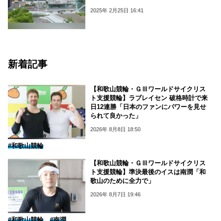
2025年 2月25日 16:41
新着記事
【和歌山競輪・ＧⅢワールドサイクリス
ト支援競輪】ラブレイセン 破格時計で来
日12連勝「日本のファンにパワーを見せ
られて良かった」
2026年 8月8日 18:50
#和歌山競輪
【和歌山競輪・ＧⅢワールドサイクリス
ト支援競輪】準決最後のイスは南潤「和
歌山のために全力で」
2026年 8月7日 19:46
#和歌山競輪
#南潤