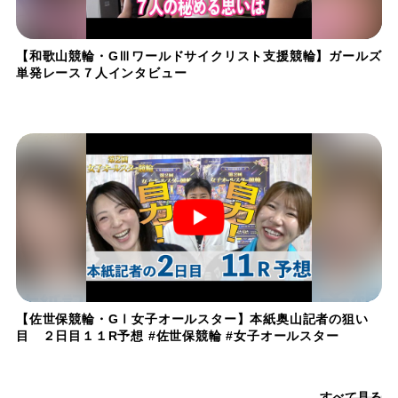
【和歌山競輪・GⅢワールドサイクリスト支援競輪】ガールズ
単発レース７人インタビュー
【佐世保競輪・GⅠ女子オールスター】本紙奥山記者の狙い
目 ２日目１１R予想 #佐世保競輪 #女子オールスター
すべて見る