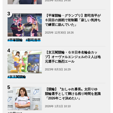
2025年 5月8日 14:00
【平塚競輪・グランプリ】郡司浩平が
６回目の挑戦で初制覇「寂しい気持ち
で練習に励んでいた」
2025年 12月30日 18:26
#平塚競輪
#郡司浩平
【京王閣競輪・ＧⅢ日本名輪会カッ
プ】オーヴァルエンジェルの２人は地
元選手に熱烈エール
2023年 8月3日 16:29
#京王閣競輪
【競輪】〝おしゃれ番長〟太田りゆ
競輪選手として輝ける残り時間を意識
「2026年こそ決めたい」
2026年 1月1日 10:10