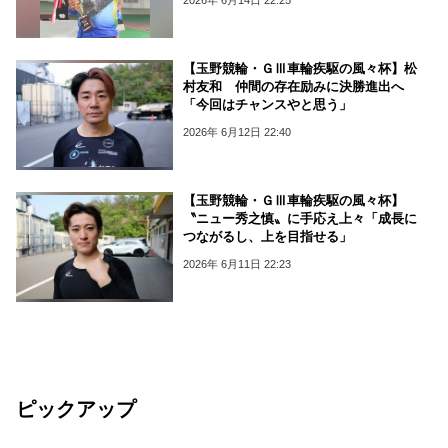
【玉野競輪・ＧⅢ車輪疾駆の風々杯】松
村友和 仲間の存在励みに決勝進出へ
「今回はチャンスやと思う」
2026年 6月12日 22:40
【玉野競輪・ＧⅢ車輪疾駆の風々杯】
〝ニュー秀之慎〟に手応え上々「成長に
つながるし、上を目指せる」
2026年 6月11日 22:23
ピックアップ