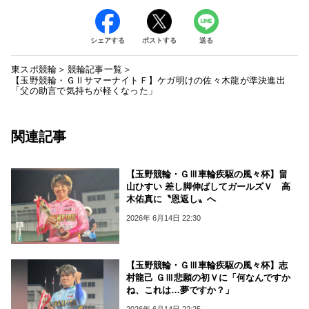
シェアする
ポストする
送る
東スポ競輪
競輪記事一覧
【玉野競輪・ＧⅡサマーナイトＦ】ケガ明けの佐々木龍が準決進出
「父の助言で気持ちが軽くなった」
関連記事
【玉野競輪・ＧⅢ車輪疾駆の風々杯】畠
山ひすい 差し脚伸ばしてガールズＶ 高
木佑真に〝恩返し〟へ
2026年 6月14日 22:30
【玉野競輪・ＧⅢ車輪疾駆の風々杯】志
村龍己 ＧⅢ悲願の初Ｖに「何なんですか
ね、これは…夢ですか？」
2026年 6月14日 22:25