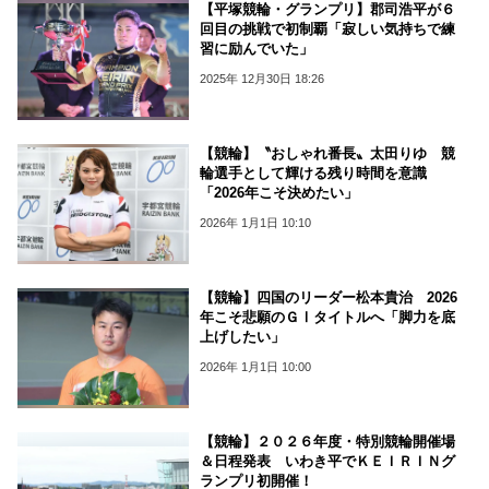
【平塚競輪・グランプリ】郡司浩平が６
回目の挑戦で初制覇「寂しい気持ちで練
習に励んでいた」
2025年 12月30日 18:26
【競輪】〝おしゃれ番長〟太田りゆ 競
輪選手として輝ける残り時間を意識
「2026年こそ決めたい」
2026年 1月1日 10:10
【競輪】四国のリーダー松本貴治 2026
年こそ悲願のＧⅠタイトルへ「脚力を底
上げしたい」
2026年 1月1日 10:00
【競輪】２０２６年度・特別競輪開催場
＆日程発表 いわき平でＫＥＩＲＩＮグ
ランプリ初開催！