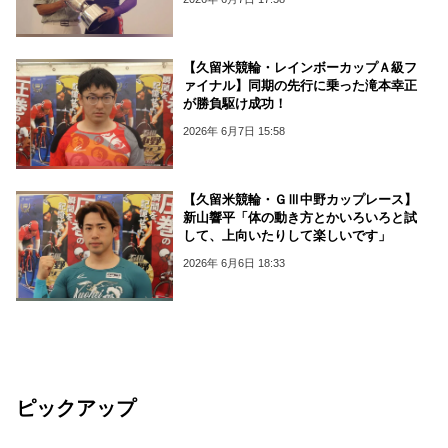
【久留米競輪・レインボーカップＡ級フ
ァイナル】同期の先行に乗った滝本幸正
が勝負駆け成功！
2026年 6月7日 15:58
【久留米競輪・ＧⅢ中野カップレース】
新山響平「体の動き方とかいろいろと試
して、上向いたりして楽しいです」
2026年 6月6日 18:33
ピックアップ