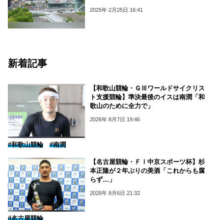
2025年 2月25日 16:41
新着記事
【和歌山競輪・ＧⅢワールドサイクリス
ト支援競輪】準決最後のイスは南潤「和
歌山のために全力で」
2026年 8月7日 19:46
#和歌山競輪
#南潤
【名古屋競輪・ＦⅠ中京スポーツ杯】杉
本正隆が２年ぶりの美酒「これからも腐
らず…」
2026年 8月6日 21:32
#名古屋競輪