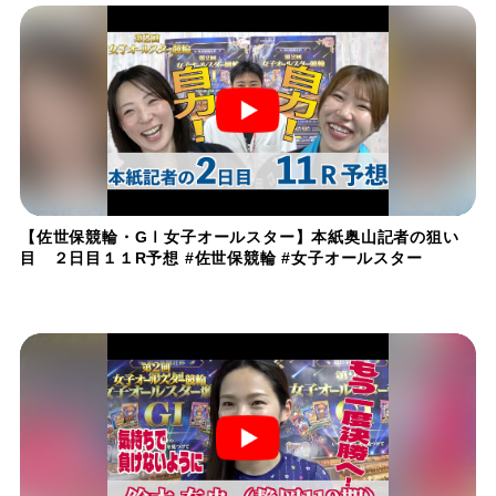
【佐世保競輪・GⅠ女子オールスター】本紙奥山記者の狙い
目 ２日目１１R予想 #佐世保競輪 #女子オールスター