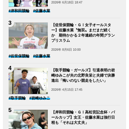
2026年 6月18日 18:47
#岸和田競輪
#佐藤水菜
【佐世保競輪・ＧⅠ女子オールスタ
ー】佐藤水菜〝無双〟まだまだ続く
か 期待かかる２年連続の年間グラン
プリスラム
2026年 8月6日 10:00
#佐世保競輪
#佐藤水菜
【取手競輪・ガールズ】引退表明の岩
崎ゆみこが夫の北野良栄と夫婦で決勝
進出「悔いのない競走をしたい」
2026年 4月15日 17:45
#取手競輪
#岩崎ゆみこ
【岸和田競輪・ＧⅠ高松宮記念杯・パ
ールカップ】女王・佐藤水菜は強行日
程も「それは大丈夫」