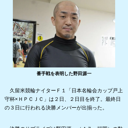
番手戦を表明した野田源一
久留米競輪ナイターＦ１「日本名輪会カップ戸上
守杯×ＨＰＣＪＣ」は２日、２日目を終了。最終日
の３日に行われる決勝メンバーが出揃った。