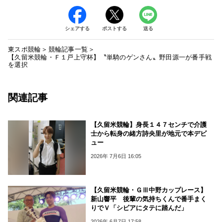
シェアする
ポストする
送る
東スポ競輪
競輪記事一覧
【久留米競輪・Ｆ１戸上守杯】〝単騎のゲンさん〟野田源一が番手戦
を選択
関連記事
【久留米競輪】身長１４７センチで介護
士から転身の緒方詩央里が地元で本デビ
ュー
2026年 7月6日 16:05
【久留米競輪・ＧⅢ中野カップレース】
新山響平 後輩の気持ちくんで番手まく
りでＶ「シビアにタテに踏んだ」
2026年 6月7日 17:58