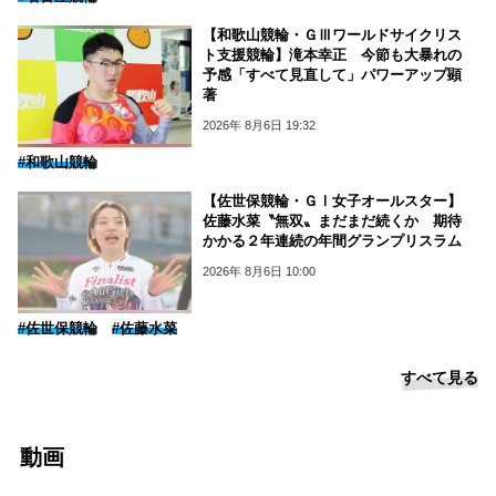
【和歌山競輪・ＧⅢワールドサイクリス
ト支援競輪】滝本幸正 今節も大暴れの
予感「すべて見直して」パワーアップ顕
著
2026年 8月6日 19:32
#和歌山競輪
【佐世保競輪・ＧⅠ女子オールスター】
佐藤水菜〝無双〟まだまだ続くか 期待
かかる２年連続の年間グランプリスラム
2026年 8月6日 10:00
#佐世保競輪
#佐藤水菜
すべて見る
動画