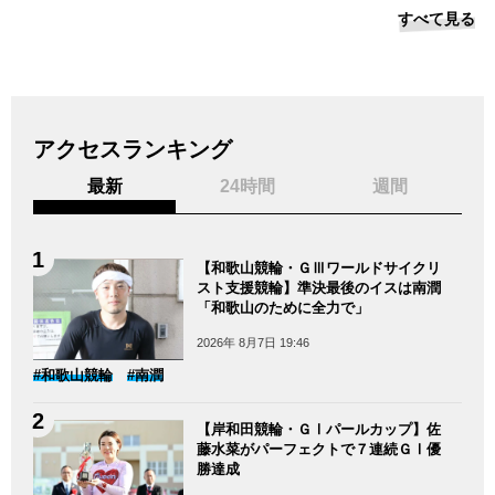
すべて見る
アクセスランキング
最新
24時間
週間
【和歌山競輪・ＧⅢワールドサイクリ
スト支援競輪】準決最後のイスは南潤
「和歌山のために全力で」
2026年 8月7日 19:46
#和歌山競輪
#南潤
【岸和田競輪・ＧⅠパールカップ】佐
藤水菜がパーフェクトで７連続ＧⅠ優
勝達成