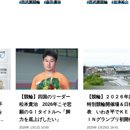
#西武園競輪
#森田優弥
#西武園競輪
#岩津裕介
【競輪】四国のリーダー
【競輪】２０２６年
手
松本貴治 2026年こそ悲
特別競輪開催場＆日
を
願のＧⅠタイトルへ「脚
表 いわき平でＫＥ
た
力を底上げしたい」
ＩＮグランプリ初開
2026年 1月1日 10:00
2025年 2月25日 16:41