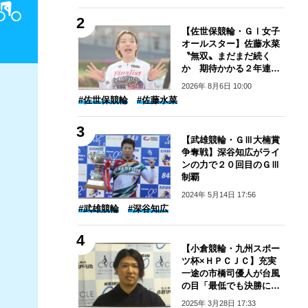
【佐世保競輪・ＧⅠ女子
オールスター】佐藤水菜
〝無双〟まだまだ続く
か 期待かかる２年連続
の年間グランプリスラム
2026年 8月6日 10:00
#佐世保競輪
#佐藤水菜
【武雄競輪・ＧⅢ大楠賞
争奪戦】深谷知広がライ
ンの力で２０回目のＧⅢ
制覇
2024年 5月14日 17:56
#武雄競輪
#深谷知広
【小倉競輪・九州スポー
ツ杯×ＨＰＣＪＣ】充実
一途の市橋司優人が台風
の目「最低でも決勝に乗
りたい」
2025年 3月28日 17:33