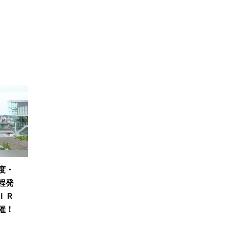
度・
程発
ＩＲ
催！