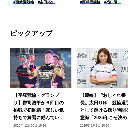
#西武園競輪
#吉田拓矢
#西武園競輪
#宿口陽一
ピックアップ
【平塚競輪・グランプ
【競輪】〝おしゃれ番
リ】郡司浩平が６回目の
長〟太田りゆ 競輪選
挑戦で初制覇「寂しい気
として輝ける残り時間
持ちで練習に励んでい
意識「2026年こそ決め
た」
い」
2025年 12月30日 18:26
2026年 1月1日 10:10