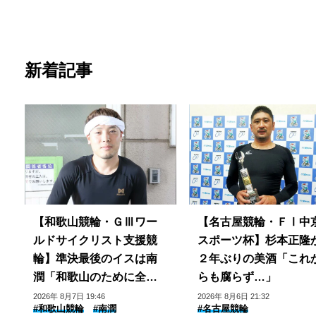
新着記事
【和歌山競輪・ＧⅢワー
【名古屋競輪・ＦⅠ中
ルドサイクリスト支援競
スポーツ杯】杉本正隆
輪】準決最後のイスは南
２年ぶりの美酒「これ
潤「和歌山のために全力
らも腐らず…」
で」
2026年 8月7日 19:46
2026年 8月6日 21:32
#和歌山競輪
#南潤
#名古屋競輪