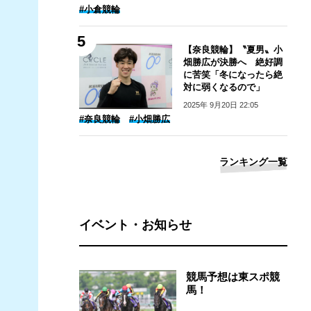
#小倉競輪
【奈良競輪】〝夏男〟小
畑勝広が決勝へ 絶好調
に苦笑「冬になったら絶
対に弱くなるので」
2025年 9月20日 22:05
#奈良競輪
#小畑勝広
ランキング一覧
イベント・お知らせ
競馬予想は東スポ競
馬！