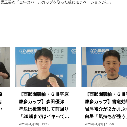
】児玉碧衣「去年はパールカップを取った後にモチベーションが…」
原
【西武園競輪・ＧⅢ平原
【西武園競輪・ＧⅢ
は
康多カップ】森田優弥
康多カップ】書道効
い
準決は後輩制して前回り
岩津裕介が２か月ぶ
「30歳まではイキってい
白星「気持ちが整う
たい」
2026年 4月10日 19:19
2026年 4月9日 15:50