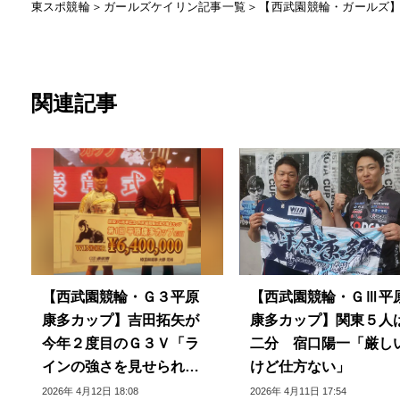
東スポ競輪
ガールズケイリン記事一覧
【西武園競輪・ガールズ
関連記事
【西武園競輪・Ｇ３平原
【西武園競輪・ＧⅢ平
康多カップ】吉田拓矢が
康多カップ】関東５人
今年２度目のＧ３Ｖ「ラ
二分 宿口陽一「厳し
インの強さを見せられ
けど仕方ない」
た」
2026年 4月12日 18:08
2026年 4月11日 17:54