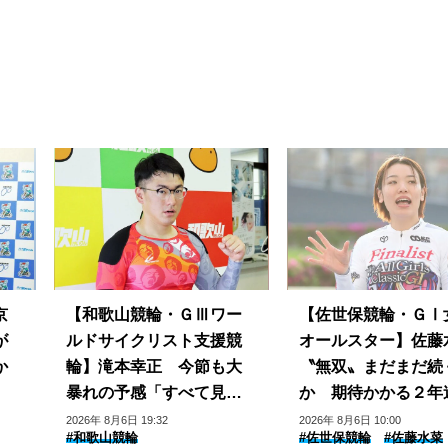
京
【和歌山競輪・ＧⅢワー
【佐世保競輪・ＧⅠ
が
ルドサイクリスト支援競
オールスター】佐藤
か
輪】滝本幸正 今節も大
〝無双〟まだまだ続
暴れの予感「すべて見直
か 期待かかる２年
して」パワーアップ顕著
の年間グランプリス
2026年 8月6日 19:32
2026年 8月6日 10:00
#和歌山競輪
#佐世保競輪
#佐藤水菜