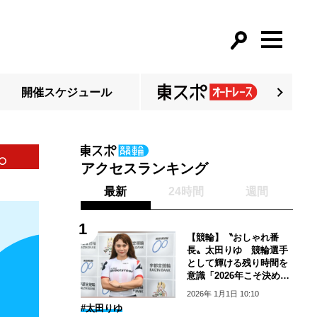
開催スケジュール
はいいです」
佐世保１０
アクセスランキング
最新
24時間
週間
【競輪】〝おしゃれ番
長〟太田りゆ 競輪選手
として輝ける残り時間を
意識「2026年こそ決めた
い」
2026年 1月1日 10:10
#太田りゆ