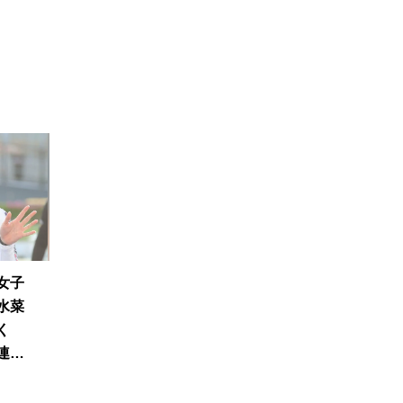
女子
水菜
く
連続
ラム