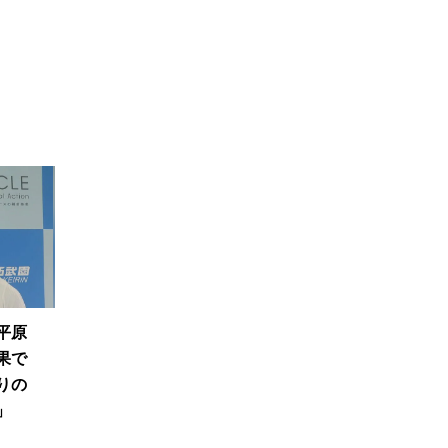
平原
果で
りの
」