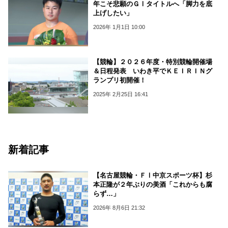
年こそ悲願のＧⅠタイトルへ「脚力を底
上げしたい」
2026年 1月1日 10:00
【競輪】２０２６年度・特別競輪開催場
＆日程発表 いわき平でＫＥＩＲＩＮグ
ランプリ初開催！
2025年 2月25日 16:41
新着記事
【名古屋競輪・ＦⅠ中京スポーツ杯】杉
本正隆が２年ぶりの美酒「これからも腐
らず…」
2026年 8月6日 21:32