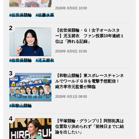
2026年 8月6日 10:00
#佐世保競輪
#佐藤水菜
【佐世保競輪・ＧⅠ女子オールスタ
ー】児玉碧衣 ファン投票10年連続１
位は「誇れる記録」
2026年 8月6日 10:00
#佐世保競輪
#児玉碧衣
【和歌山競輪】東スポレースチャンネ
ルでワールドＧⅢを電撃予想配信！
緒方孝市元監督が降臨
2026年 8月1日 08:00
#和歌山競輪
【平塚競輪・グランプリ】阿部拓真は
位置取り決められず「前検日までに結
論を出したい」