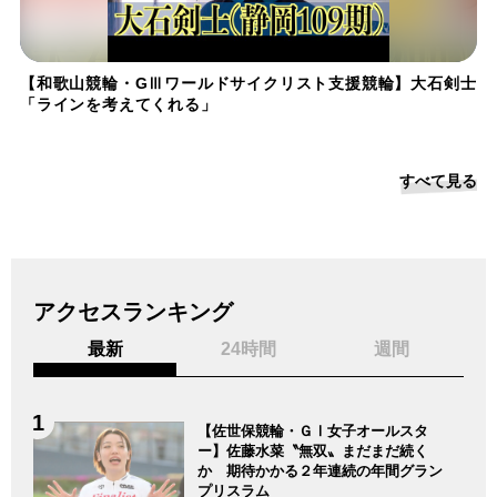
【和歌山競輪・GⅢワールドサイクリスト支援競輪】大石剣士
「ラインを考えてくれる」
すべて見る
アクセスランキング
最新
24時間
週間
【佐世保競輪・ＧⅠ女子オールスタ
ー】佐藤水菜〝無双〟まだまだ続く
か 期待かかる２年連続の年間グラン
プリスラム