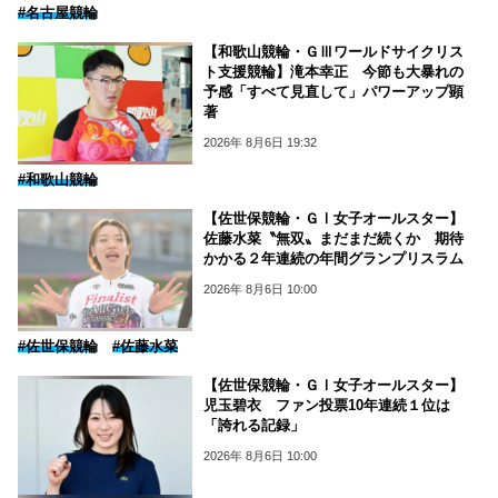
#名古屋競輪
【和歌山競輪・ＧⅢワールドサイクリス
ト支援競輪】滝本幸正 今節も大暴れの
予感「すべて見直して」パワーアップ顕
著
2026年 8月6日 19:32
#和歌山競輪
【佐世保競輪・ＧⅠ女子オールスター】
佐藤水菜〝無双〟まだまだ続くか 期待
かかる２年連続の年間グランプリスラム
2026年 8月6日 10:00
#佐世保競輪
#佐藤水菜
【佐世保競輪・ＧⅠ女子オールスター】
児玉碧衣 ファン投票10年連続１位は
「誇れる記録」
2026年 8月6日 10:00