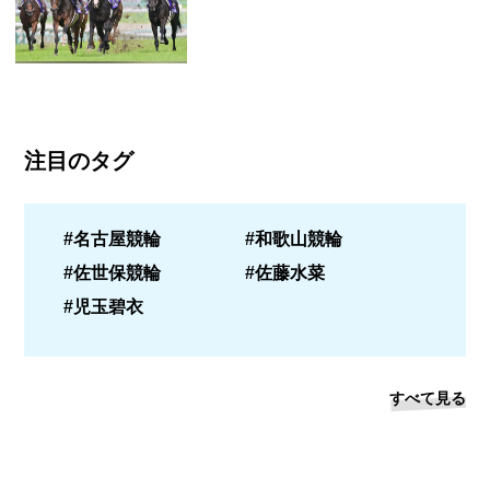
注目のタグ
#名古屋競輪
#和歌山競輪
#佐世保競輪
#佐藤水菜
#児玉碧衣
すべて見る