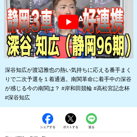
深谷知広が渡辺雅也の熱い気持ちに応える番手まく
りで二次予選を１着通過。南関革命に着手中の深谷
が感じる今の南関は？ #岸和田競輪 #高松宮記念杯
#深谷知広
シェアする
ポストする
送る