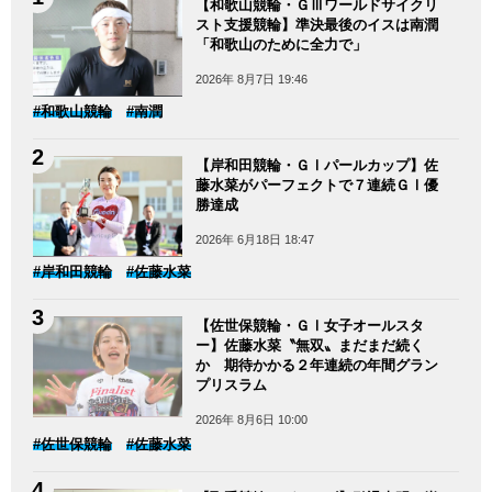
【和歌山競輪・ＧⅢワールドサイクリ
スト支援競輪】準決最後のイスは南潤
「和歌山のために全力で」
2026年 8月7日 19:46
#和歌山競輪
#南潤
【岸和田競輪・ＧⅠパールカップ】佐
藤水菜がパーフェクトで７連続ＧⅠ優
勝達成
2026年 6月18日 18:47
#岸和田競輪
#佐藤水菜
【佐世保競輪・ＧⅠ女子オールスタ
ー】佐藤水菜〝無双〟まだまだ続く
か 期待かかる２年連続の年間グラン
プリスラム
2026年 8月6日 10:00
#佐世保競輪
#佐藤水菜