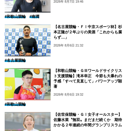
2026年 8月7日 19:46
#和歌山競輪
#南潤
【名古屋競輪・ＦⅠ中京スポーツ杯】杉
本正隆が２年ぶりの美酒「これからも腐
らず…」
2026年 8月6日 21:32
#名古屋競輪
【和歌山競輪・ＧⅢワールドサイクリス
ト支援競輪】滝本幸正 今節も大暴れの
予感「すべて見直して」パワーアップ顕
著
2026年 8月6日 19:32
#和歌山競輪
【佐世保競輪・ＧⅠ女子オールスター】
佐藤水菜〝無双〟まだまだ続くか 期待
かかる２年連続の年間グランプリスラム