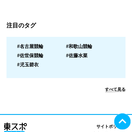
注目のタグ
#名古屋競輪
#和歌山競輪
#佐世保競輪
#佐藤水菜
#児玉碧衣
すべて見る
サイトポリシー