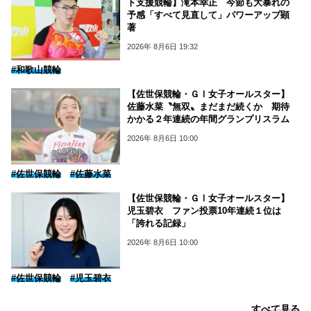
ト支援競輪】滝本幸正 今節も大暴れの
予感「すべて見直して」パワーアップ顕
著
2026年 8月6日 19:32
#和歌山競輪
【佐世保競輪・ＧⅠ女子オールスター】
佐藤水菜〝無双〟まだまだ続くか 期待
かかる２年連続の年間グランプリスラム
2026年 8月6日 10:00
#佐世保競輪
#佐藤水菜
【佐世保競輪・ＧⅠ女子オールスター】
児玉碧衣 ファン投票10年連続１位は
「誇れる記録」
2026年 8月6日 10:00
#佐世保競輪
#児玉碧衣
すべて見る