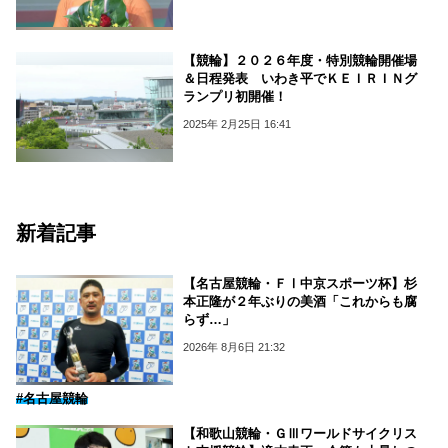
【競輪】２０２６年度・特別競輪開催場
＆日程発表 いわき平でＫＥＩＲＩＮグ
ランプリ初開催！
2025年 2月25日 16:41
新着記事
【名古屋競輪・ＦⅠ中京スポーツ杯】杉
本正隆が２年ぶりの美酒「これからも腐
らず…」
2026年 8月6日 21:32
#名古屋競輪
【和歌山競輪・ＧⅢワールドサイクリス