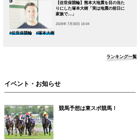
【佐世保競輪】熊本大地震を目の当た
りにした塚本大樹「実は地震の前日に
家族で…」
2026年 7月30日 16:04
#佐世保競輪
#塚本大樹
ランキング一覧
イベント・お知らせ
競馬予想は東スポ競馬！