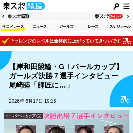
全コメレース
ニュース
ガールズ
レース
スケジュール
「チャレンジのレベルは全体的に上がっていてきついですね」
【岸和田競輪・GⅠパールカップ】
ガールズ決勝７選手インタビュー
尾崎睦「師匠に…」
2026年 6月17日 19:15