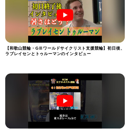
【和歌山競輪・GⅢワールドサイクリスト支援競輪】初日後、
ラブレイセンとトゥルーマンのインタビュー