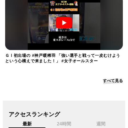
ＧⅠ初出場の #神戸暖稀羽 「強い選手と戦って一皮むけよう
という心構えで来ました！」 #女子オールスター
すべて見る
アクセスランキング
最新
24時間
週間