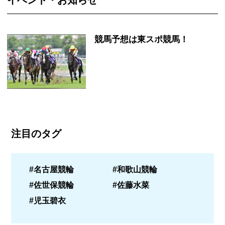
競馬予想は東スポ競馬！
注目のタグ
#名古屋競輪
#和歌山競輪
#佐世保競輪
#佐藤水菜
#児玉碧衣