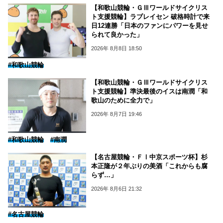
【和歌山競輪・ＧⅢワールドサイクリス
ト支援競輪】ラブレイセン 破格時計で来
日12連勝「日本のファンにパワーを見せ
られて良かった」
2026年 8月8日 18:50
#和歌山競輪
【和歌山競輪・ＧⅢワールドサイクリス
ト支援競輪】準決最後のイスは南潤「和
歌山のために全力で」
2026年 8月7日 19:46
#和歌山競輪
#南潤
【名古屋競輪・ＦⅠ中京スポーツ杯】杉
本正隆が２年ぶりの美酒「これからも腐
らず…」
2026年 8月6日 21:32
#名古屋競輪