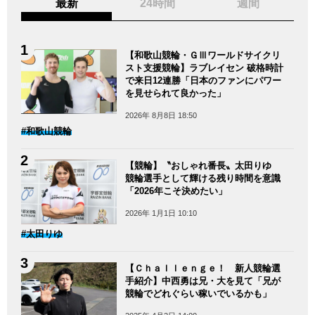
最新
24時間
週間
【和歌山競輪・ＧⅢワールドサイクリ
スト支援競輪】ラブレイセン 破格時計
で来日12連勝「日本のファンにパワー
を見せられて良かった」
2026年 8月8日 18:50
#和歌山競輪
【競輪】〝おしゃれ番長〟太田りゆ
競輪選手として輝ける残り時間を意識
「2026年こそ決めたい」
2026年 1月1日 10:10
#太田りゆ
【Ｃｈａｌｌｅｎｇｅ！ 新人競輪選
手紹介】中西勇は兄・大を見て「兄が
競輪でどれぐらい稼いでいるかも」