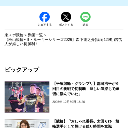
シェアする
ポストする
送る
東スポ競輪
動画一覧
【松山競輪FⅡ・ルーキーシリーズ2026】森下龍之介(福岡129期)苦労
人が嬉しい初勝利！
ピックアップ
【平塚競輪・グランプリ】郡司浩平が６
回目の挑戦で初制覇「寂しい気持ちで練
習に励んでいた」
2025年 12月30日 18:26
【競輪】〝おしゃれ番長〟太田りゆ 競
輪選手として輝ける残り時間を意識