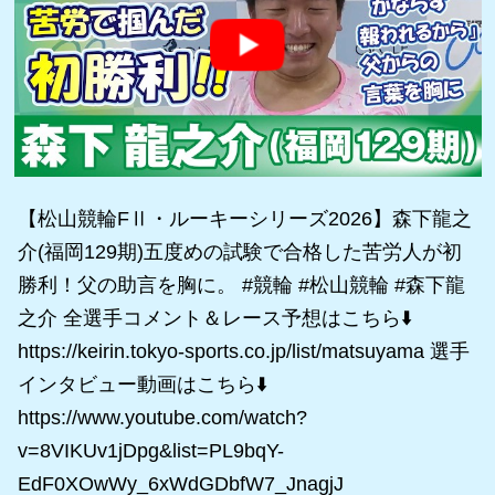
【松山競輪FⅡ・ルーキーシリーズ2026】森下龍之
介(福岡129期)五度めの試験で合格した苦労人が初
勝利！父の助言を胸に。 #競輪 #松山競輪 #森下龍
之介 全選手コメント＆レース予想はこちら⬇️
https://keirin.tokyo-sports.co.jp/list/matsuyama 選手
インタビュー動画はこちら⬇️
https://www.youtube.com/watch?
v=8VIKUv1jDpg&list=PL9bqY-
EdF0XOwWy_6xWdGDbfW7_JnagjJ