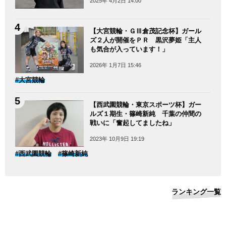
2025年 4月2日 14:00
【大宮競輪・ＧⅢ倉茂記念杯】ガール
ズ２人が開催をＰＲ 黒沢夢姫「主人
も気合が入っています！」
2026年 1月7日 15:46
#大宮競輪
【西武園競輪・東京スポーツ杯】ガー
ルズ１期生・篠崎新純 千葉の仲間の
戦いに「奮起してましたね」
2023年 10月9日 19:19
#西武園競輪
#篠崎新純
ランキング一覧