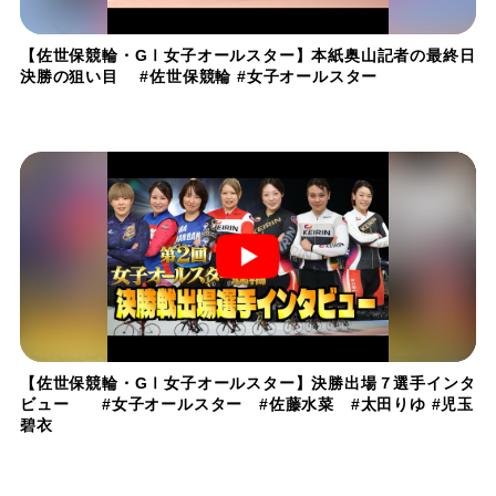
【佐世保競輪・GⅠ女子オールスター】本紙奥山記者の最終日
決勝の狙い目 #佐世保競輪 #女子オールスター
【佐世保競輪・GⅠ女子オールスター】決勝出場７選手インタ
ビュー #女子オールスター #佐藤水菜 #太田りゆ #児玉
碧衣