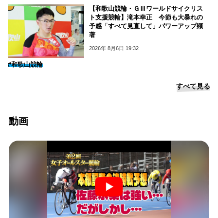
【和歌山競輪・ＧⅢワールドサイクリス
ト支援競輪】滝本幸正 今節も大暴れの
予感「すべて見直して」パワーアップ顕
著
2026年 8月6日 19:32
#和歌山競輪
すべて見る
動画