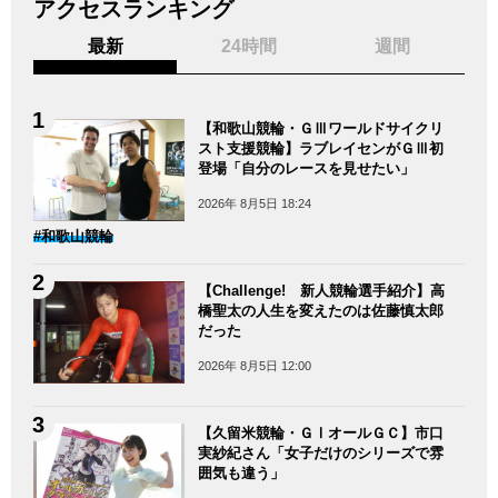
アクセスランキング
最新
24時間
週間
【和歌山競輪・ＧⅢワールドサイクリ
スト支援競輪】ラブレイセンがＧⅢ初
登場「自分のレースを見せたい」
2026年 8月5日 18:24
#和歌山競輪
【Challenge! 新人競輪選手紹介】高
橋聖太の人生を変えたのは佐藤慎太郎
だった
2026年 8月5日 12:00
【久留米競輪・ＧⅠオールＧＣ】市口
実紗紀さん「女子だけのシリーズで雰
囲気も違う」