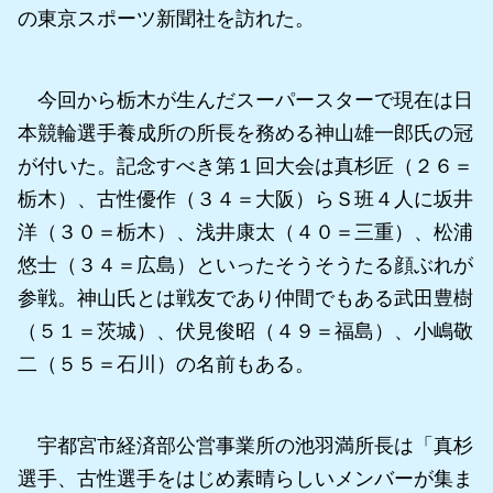
の東京スポーツ新聞社を訪れた。
今回から栃木が生んだスーパースターで現在は日
本競輪選手養成所の所長を務める神山雄一郎氏の冠
が付いた。記念すべき第１回大会は真杉匠（２６＝
栃木）、古性優作（３４＝大阪）らＳ班４人に坂井
洋（３０＝栃木）、浅井康太（４０＝三重）、松浦
悠士（３４＝広島）といったそうそうたる顔ぶれが
参戦。神山氏とは戦友であり仲間でもある武田豊樹
（５１＝茨城）、伏見俊昭（４９＝福島）、小嶋敬
二（５５＝石川）の名前もある。
宇都宮市経済部公営事業所の池羽満所長は「真杉
選手、古性選手をはじめ素晴らしいメンバーが集ま