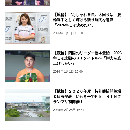
【競輪】〝おしゃれ番長〟太田りゆ 競
輪選手として輝ける残り時間を意識
「2026年こそ決めたい」
2026年 1月1日 10:10
【競輪】四国のリーダー松本貴治 2026
年こそ悲願のＧⅠタイトルへ「脚力を底
上げしたい」
2026年 1月1日 10:00
【競輪】２０２６年度・特別競輪開催場
＆日程発表 いわき平でＫＥＩＲＩＮグ
ランプリ初開催！
2025年 2月25日 16:41