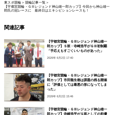
東スポ競輪
競輪記事一覧
【宇都宮競輪・ＧⅢレジェンド神山雄一郎カップ】今回から神山雄一
郎氏の冠レースに 最終日はエキシビションレースも！
関連記事
【宇都宮競輪・ＧⅢレジェンド神山雄一
郎カップ】Ｓ班・寺崎浩平がＧⅢ初制覇
「手応えもすごくいいものがあった」
2026年 6月2日 17:40
【宇都宮競輪・ＧⅢレジェンド神山雄一
郎カップ】市田龍生都は課題の残る開催
に「評価としては最悪の形になってしま
った」
2026年 6月2日 15:46
【宇都宮競輪・ＧⅢレジェンド神山雄一
郎カップ】寺崎浩平がＳ班としての初優