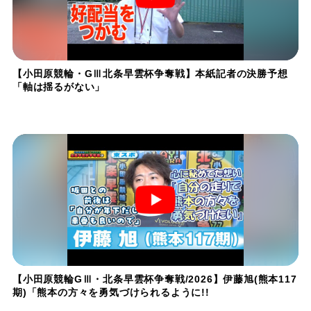
【小田原競輪・GⅢ北条早雲杯争奪戦】本紙記者の決勝予想
「軸は揺るがない」
【小田原競輪GⅢ・北条早雲杯争奪戦/2026】伊藤旭(熊本117
期)「熊本の方々を勇気づけられるように!!