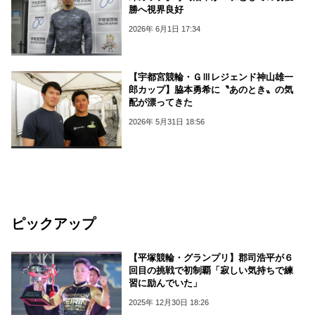
勝へ視界良好
2026年 6月1日 17:34
【宇都宮競輪・ＧⅢレジェンド神山雄一
郎カップ】脇本勇希に〝あのとき〟の気
配が漂ってきた
2026年 5月31日 18:56
ピックアップ
【平塚競輪・グランプリ】郡司浩平が６
回目の挑戦で初制覇「寂しい気持ちで練
習に励んでいた」
2025年 12月30日 18:26