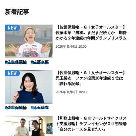
新着記事
【佐世保競輪・ＧⅠ女子オールスター】
佐藤水菜〝無双〟まだまだ続くか 期待
かかる２年連続の年間グランプリスラム
2026年 8月6日 10:00
#佐世保競輪
#佐藤水菜
【佐世保競輪・ＧⅠ女子オールスター】
児玉碧衣 ファン投票10年連続１位は
「誇れる記録」
2026年 8月6日 10:00
#佐世保競輪
#児玉碧衣
【和歌山競輪・ＧⅢワールドサイクリス
ト支援競輪】ラブレイセンがＧⅢ初登場
「自分のレースを見せたい」