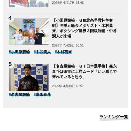
2024年 4月17日 15:46
【小田原競輪・ＧⅢ北条早雲杯争奪
戦】冬季五輪金メダリスト・木村葵
来、ボクシング世界３階級制覇・中谷
潤人が来場
2026年 7月29日 16:51
#小田原競輪
#中谷潤人
#木村葵来
【名古屋競輪・ＧⅠ日本選手権】嘉永
泰斗は確実に上昇ムード「いい感じで
来れていると思う」
2025年 4月30日 18:51
#名古屋競輪
#嘉永泰斗
ランキング一覧