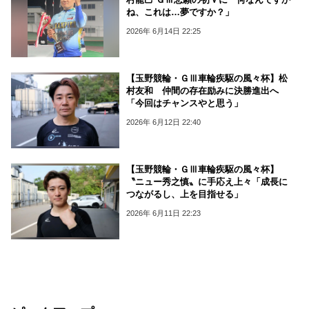
ね、これは…夢ですか？」
2026年 6月14日 22:25
【玉野競輪・ＧⅢ車輪疾駆の風々杯】松
村友和 仲間の存在励みに決勝進出へ
「今回はチャンスやと思う」
2026年 6月12日 22:40
【玉野競輪・ＧⅢ車輪疾駆の風々杯】
〝ニュー秀之慎〟に手応え上々「成長に
つながるし、上を目指せる」
2026年 6月11日 22:23