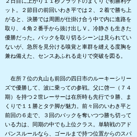
２日目に上がり１１秒フラットのまくりで初勝利ゲ
ット。２節目の前回いわき平では２、２着で勝ち上
がると、決勝では周囲が仕掛け合う中で内に進路を
取り、４角２番手から抜け出しＶ。冷静さも生きた
優勝だった。バックを取り切るシーンは見られてい
ないが、急所を見分ける嗅覚と車群を縫える度胸を
兼ね備えた、センスあふれる走りで突破を図る。
在所７位の丸山も前回の四日市のルーキーシリー
ズで優勝して、波に乗っての参戦。父に啓一（７４
期）を持つ２世レーサーは在所時も先行で９勝、ま
くりで１１勝とタテ脚が魅力。前々回のいわき平と
前回の６走で、３回のバックを奪いつつ勝ち切って
いる力は、同期の中でも上位クラス。単騎戦のアド
バンスルールなら、ゴールまで持つ位置からのスパ