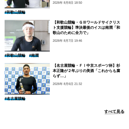
2026年 8月8日 18:50
#和歌山競輪
【和歌山競輪・ＧⅢワールドサイクリス
ト支援競輪】準決最後のイスは南潤「和
歌山のために全力で」
2026年 8月7日 19:46
#和歌山競輪
#南潤
【名古屋競輪・ＦⅠ中京スポーツ杯】杉
本正隆が２年ぶりの美酒「これからも腐
らず…」
2026年 8月6日 21:32
#名古屋競輪
すべて見る