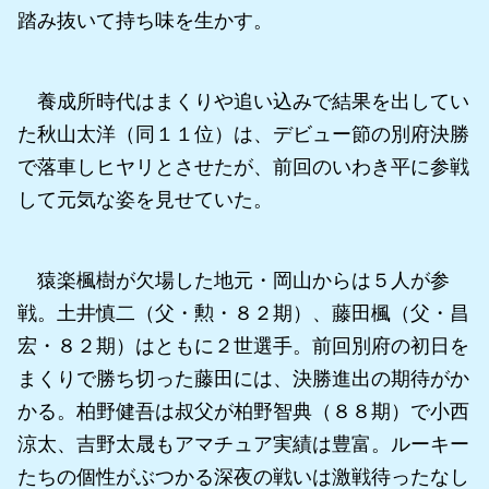
踏み抜いて持ち味を生かす。
養成所時代はまくりや追い込みで結果を出してい
た秋山太洋（同１１位）は、デビュー節の別府決勝
で落車しヒヤリとさせたが、前回のいわき平に参戦
して元気な姿を見せていた。
猿楽楓樹が欠場した地元・岡山からは５人が参
戦。土井慎二（父・勲・８２期）、藤田楓（父・昌
宏・８２期）はともに２世選手。前回別府の初日を
まくりで勝ち切った藤田には、決勝進出の期待がか
かる。柏野健吾は叔父が柏野智典（８８期）で小西
涼太、吉野太晟もアマチュア実績は豊富。ルーキー
たちの個性がぶつかる深夜の戦いは激戦待ったなし