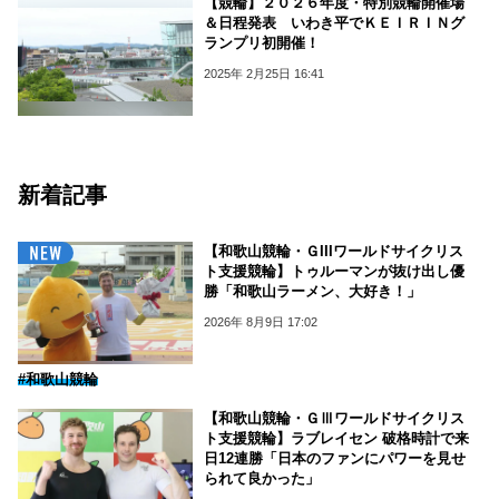
【競輪】２０２６年度・特別競輪開催場
＆日程発表 いわき平でＫＥＩＲＩＮグ
ランプリ初開催！
2025年 2月25日 16:41
新着記事
【和歌山競輪・ＧIIIワールドサイクリス
ト支援競輪】トゥルーマンが抜け出し優
勝「和歌山ラーメン、大好き！」
2026年 8月9日 17:02
#和歌山競輪
【和歌山競輪・ＧⅢワールドサイクリス
ト支援競輪】ラブレイセン 破格時計で来
日12連勝「日本のファンにパワーを見せ
られて良かった」