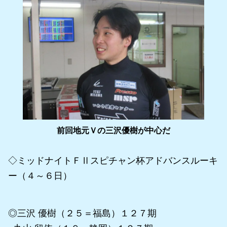
前回地元Ｖの三沢優樹が中心だ
◇ミッドナイトＦⅡスピチャン杯アドバンスルーキ
ー（４～６日）
◎三沢 優樹（２５＝福島）１２７期