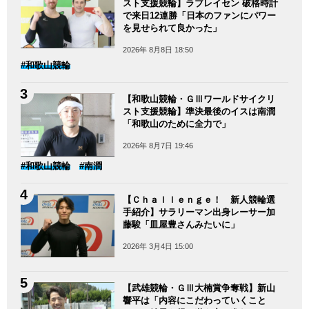
スト支援競輪】ラブレイセン 破格時計
で来日12連勝「日本のファンにパワー
を見せられて良かった」
2026年 8月8日 18:50
#和歌山競輪
【和歌山競輪・ＧⅢワールドサイクリ
スト支援競輪】準決最後のイスは南潤
「和歌山のために全力で」
2026年 8月7日 19:46
#和歌山競輪
#南潤
【Ｃｈａｌｌｅｎｇｅ！ 新人競輪選
手紹介】サラリーマン出身レーサー加
藤駿「皿屋豊さんみたいに」
2026年 3月4日 15:00
【武雄競輪・ＧⅢ大楠賞争奪戦】新山
響平は「内容にこだわっていくこと