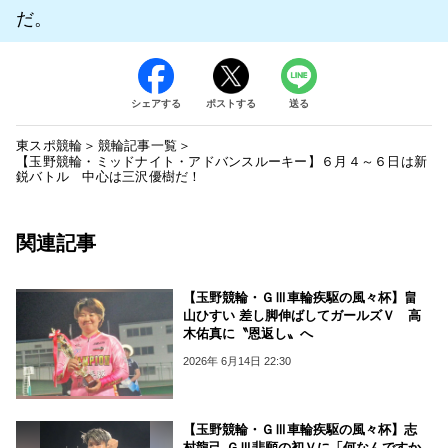
だ。
シェアする
ポストする
送る
東スポ競輪
競輪記事一覧
【玉野競輪・ミッドナイト・アドバンスルーキー】６月４～６日は新
鋭バトル 中心は三沢優樹だ！
関連記事
【玉野競輪・ＧⅢ車輪疾駆の風々杯】畠
山ひすい 差し脚伸ばしてガールズＶ 高
木佑真に〝恩返し〟へ
2026年 6月14日 22:30
【玉野競輪・ＧⅢ車輪疾駆の風々杯】志
村龍己 ＧⅢ悲願の初Ｖに「何なんですか