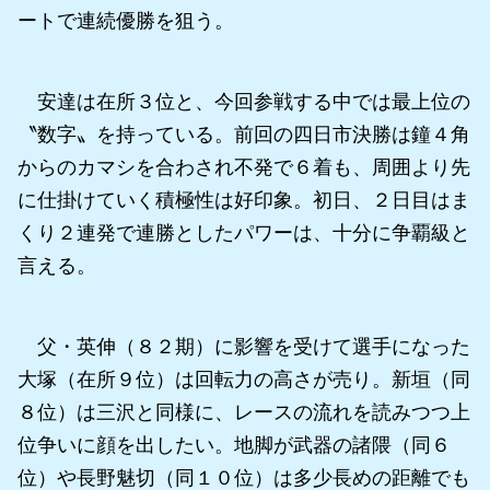
ートで連続優勝を狙う。
安達は在所３位と、今回参戦する中では最上位の
〝数字〟を持っている。前回の四日市決勝は鐘４角
からのカマシを合わされ不発で６着も、周囲より先
に仕掛けていく積極性は好印象。初日、２日目はま
くり２連発で連勝としたパワーは、十分に争覇級と
言える。
父・英伸（８２期）に影響を受けて選手になった
大塚（在所９位）は回転力の高さが売り。新垣（同
８位）は三沢と同様に、レースの流れを読みつつ上
位争いに顔を出したい。地脚が武器の諸隈（同６
位）や長野魅切（同１０位）は多少長めの距離でも