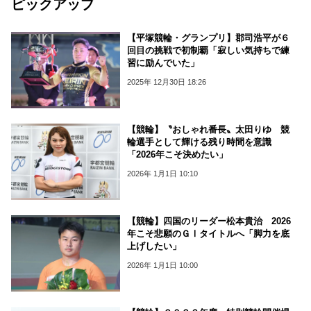
ピックアップ
【平塚競輪・グランプリ】郡司浩平が６
回目の挑戦で初制覇「寂しい気持ちで練
習に励んでいた」
2025年 12月30日 18:26
【競輪】〝おしゃれ番長〟太田りゆ 競
輪選手として輝ける残り時間を意識
「2026年こそ決めたい」
2026年 1月1日 10:10
【競輪】四国のリーダー松本貴治 2026
年こそ悲願のＧⅠタイトルへ「脚力を底
上げしたい」
2026年 1月1日 10:00