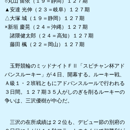
○丸山 留依（１９＝静岡）１２７期
▲安達 光伸（２３＝岐阜）１２７期
△大塚 城（１９＝静岡）１２７期
×新垣 慶晃（２４＝沖縄）１２７期
諸隈健太郎（２４＝高知）１２７期
藤田 楓（２２＝岡山）１２７期
玉野競輪のミッドナイトＦⅡ「スピチャン杯アド
バンスルーキー」が４日、開幕する。ルーキー戦、
Ａ級１・２班戦ともにアドバンスルールで行われる
３日間。１２７期３５人がしのぎを削るルーキーの
争いは、三沢優樹が中心だ。
三沢の在所成績は２２位も、デビュー節の別府の