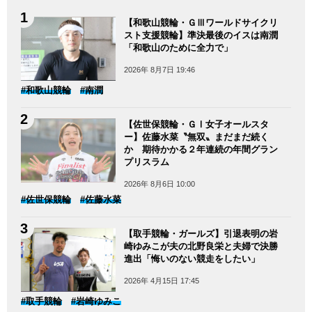
【和歌山競輪・ＧⅢワールドサイクリ
スト支援競輪】準決最後のイスは南潤
「和歌山のために全力で」
2026年 8月7日 19:46
#和歌山競輪
#南潤
【佐世保競輪・ＧⅠ女子オールスタ
ー】佐藤水菜〝無双〟まだまだ続く
か 期待かかる２年連続の年間グラン
プリスラム
2026年 8月6日 10:00
#佐世保競輪
#佐藤水菜
【取手競輪・ガールズ】引退表明の岩
崎ゆみこが夫の北野良栄と夫婦で決勝
進出「悔いのない競走をしたい」
2026年 4月15日 17:45
#取手競輪
#岩崎ゆみこ