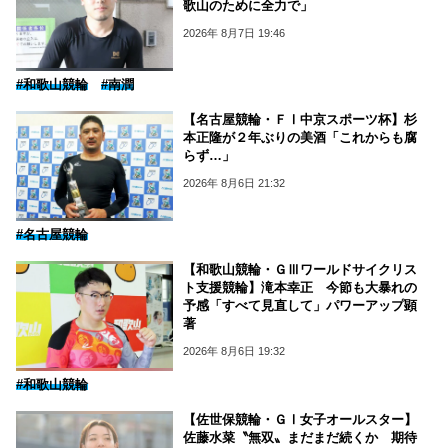
歌山のために全力で」
2026年 8月7日 19:46
#和歌山競輪
#南潤
【名古屋競輪・ＦⅠ中京スポーツ杯】杉
本正隆が２年ぶりの美酒「これからも腐
らず…」
2026年 8月6日 21:32
#名古屋競輪
【和歌山競輪・ＧⅢワールドサイクリス
ト支援競輪】滝本幸正 今節も大暴れの
予感「すべて見直して」パワーアップ顕
著
2026年 8月6日 19:32
#和歌山競輪
【佐世保競輪・ＧⅠ女子オールスター】
佐藤水菜〝無双〟まだまだ続くか 期待