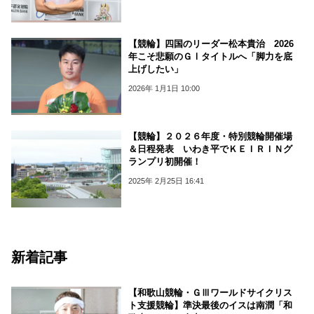
【競輪】四国のリーダー松本貴治 2026
年こそ悲願のＧⅠタイトルへ「脚力を底
上げしたい」
2026年 1月1日 10:00
【競輪】２０２６年度・特別競輪開催場
＆日程発表 いわき平でＫＥＩＲＩＮグ
ランプリ初開催！
2025年 2月25日 16:41
新着記事
【和歌山競輪・ＧⅢワールドサイクリス
ト支援競輪】準決最後のイスは南潤「和