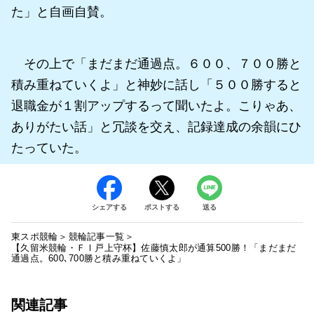
た」と自画自賛。
その上で「まだまだ通過点。６００、７００勝と
積み重ねていくよ」と神妙に話し「５００勝すると
退職金が１割アップするって聞いたよ。こりゃあ、
ありがたい話」と冗談を交え、記録達成の余韻にひ
たっていた。
シェアする
ポストする
送る
東スポ競輪
競輪記事一覧
【久留米競輪・ＦⅠ戸上守杯】佐藤慎太郎が通算500勝！「まだまだ
通過点。600､700勝と積み重ねていくよ」
関連記事