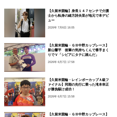
【久留米競輪】身長１４７センチで介護
士から転身の緒方詩央里が地元で本デビ
ュー
2026年 7月6日 16:05
【久留米競輪・ＧⅢ中野カップレース】
新山響平 後輩の気持ちくんで番手まく
りでＶ「シビアにタテに踏んだ」
2026年 6月7日 17:58
【久留米競輪・レインボーカップＡ級フ
ァイナル】同期の先行に乗った滝本幸正
が勝負駆け成功！
2026年 6月7日 15:58
【久留米競輪・ＧⅢ中野カップレース】