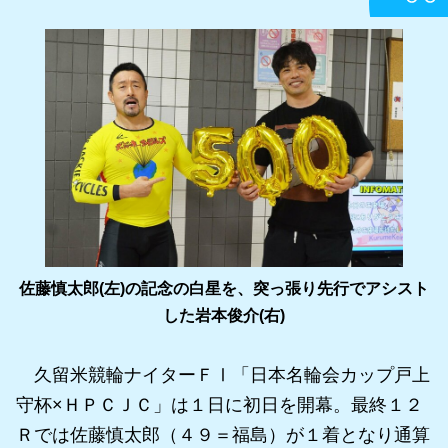
佐藤慎太郎(左)の記念の白星を、突っ張り先行でアシスト
した岩本俊介(右)
久留米競輪ナイターＦⅠ「日本名輪会カップ戸上
守杯×ＨＰＣＪＣ」は１日に初日を開幕。最終１２
Ｒでは佐藤慎太郎（４９＝福島）が１着となり通算