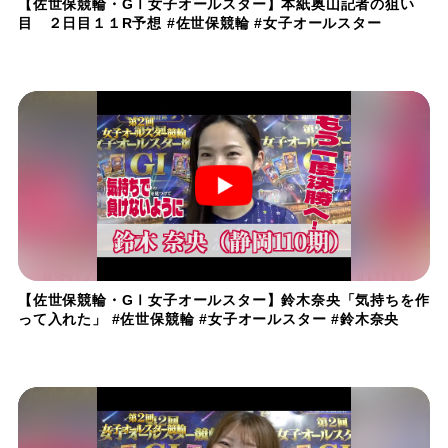
【佐世保競輪・GⅠ女子オールスター】本紙奥山記者の狙い
目 ２日目１１R予想 #佐世保競輪 #女子オールスター
【佐世保競輪・GⅠ女子オールスター】鈴木奈央「気持ちを作
って入れた」 #佐世保競輪 #女子オールスター #鈴木奈央