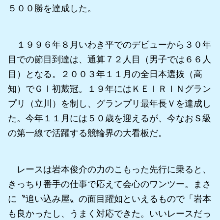
５００勝を達成した。
１９９６年８月いわき平でのデビューから３０年
目での節目到達は、通算７２人目（男子では６６人
目）となる。２００３年１１月の全日本選抜（高
知）でＧⅠ初戴冠。１９年にはＫＥＩＲＩＮグラン
プリ（立川）を制し、グランプリ最年長Ｖを達成し
た。今年１１月には５０歳を迎えるが、今なおＳ級
の第一線で活躍する競輪界の大看板だ。
レースは岩本俊介の力のこもった先行に乗ると、
きっちり番手の仕事で応えて会心のワンツー。まさ
に〝追い込み屋〟の面目躍如といえるもので「岩本
も良かったし、うまく対応できた。いいレースだっ