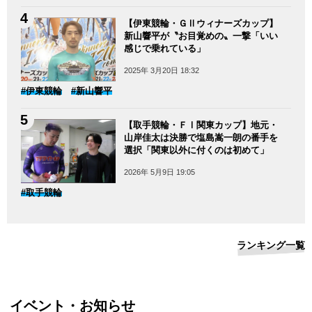
【伊東競輪・ＧⅡウィナーズカップ】
新山響平が〝お目覚めの〟一撃「いい
感じで乗れている」
2025年 3月20日 18:32
#伊東競輪
#新山響平
【取手競輪・ＦⅠ関東カップ】地元・
山岸佳太は決勝で塩島嵩一朗の番手を
選択「関東以外に付くのは初めて」
2026年 5月9日 19:05
#取手競輪
ランキング一覧
イベント・お知らせ