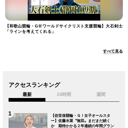
【和歌山競輪・GⅢワールドサイクリスト支援競輪】大石剣士
「ラインを考えてくれる」
すべて見る
アクセスランキング
最新
24時間
週間
【佐世保競輪・ＧⅠ女子オールスタ
ー】佐藤水菜〝無双〟まだまだ続く
か 期待かかる２年連続の年間グラン