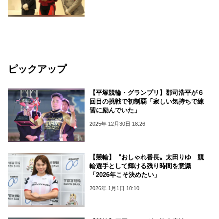
ピックアップ
【平塚競輪・グランプリ】郡司浩平が６
回目の挑戦で初制覇「寂しい気持ちで練
習に励んでいた」
2025年 12月30日 18:26
【競輪】〝おしゃれ番長〟太田りゆ 競
輪選手として輝ける残り時間を意識
「2026年こそ決めたい」
2026年 1月1日 10:10