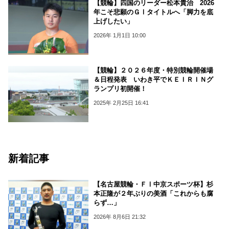
【競輪】四国のリーダー松本貴治 2026
年こそ悲願のＧⅠタイトルへ「脚力を底
上げしたい」
2026年 1月1日 10:00
【競輪】２０２６年度・特別競輪開催場
＆日程発表 いわき平でＫＥＩＲＩＮグ
ランプリ初開催！
2025年 2月25日 16:41
新着記事
【名古屋競輪・ＦⅠ中京スポーツ杯】杉
本正隆が２年ぶりの美酒「これからも腐
らず…」
2026年 8月6日 21:32