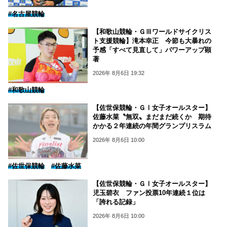
#名古屋競輪
【和歌山競輪・ＧⅢワールドサイクリス
ト支援競輪】滝本幸正 今節も大暴れの
予感「すべて見直して」パワーアップ顕
著
2026年 8月6日 19:32
#和歌山競輪
【佐世保競輪・ＧⅠ女子オールスター】
佐藤水菜〝無双〟まだまだ続くか 期待
かかる２年連続の年間グランプリスラム
2026年 8月6日 10:00
#佐世保競輪
#佐藤水菜
【佐世保競輪・ＧⅠ女子オールスター】
児玉碧衣 ファン投票10年連続１位は
「誇れる記録」
2026年 8月6日 10:00