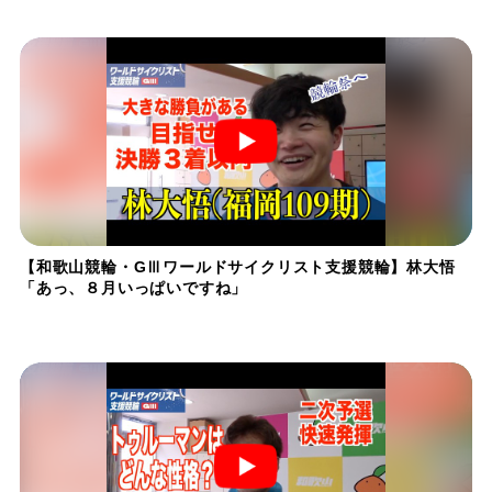
【和歌山競輪・GⅢワールドサイクリスト支援競輪】林大悟
「あっ、８月いっぱいですね」