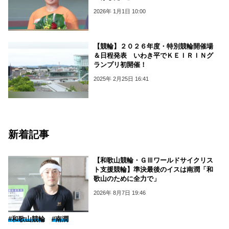
2026年 1月1日 10:00
【競輪】２０２６年度・特別競輪開催場
＆日程発表 いわき平でＫＥＩＲＩＮグ
ランプリ初開催！
2025年 2月25日 16:41
新着記事
【和歌山競輪・ＧⅢワールドサイクリス
ト支援競輪】準決最後のイスは南潤「和
歌山のために全力で」
2026年 8月7日 19:46
#和歌山競輪
#南潤