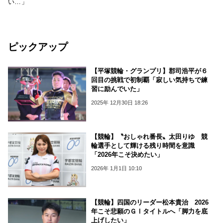
い…」
ピックアップ
【平塚競輪・グランプリ】郡司浩平が６
回目の挑戦で初制覇「寂しい気持ちで練
習に励んでいた」
2025年 12月30日 18:26
【競輪】〝おしゃれ番長〟太田りゆ 競
輪選手として輝ける残り時間を意識
「2026年こそ決めたい」
2026年 1月1日 10:10
【競輪】四国のリーダー松本貴治 2026
年こそ悲願のＧⅠタイトルへ「脚力を底
上げしたい」