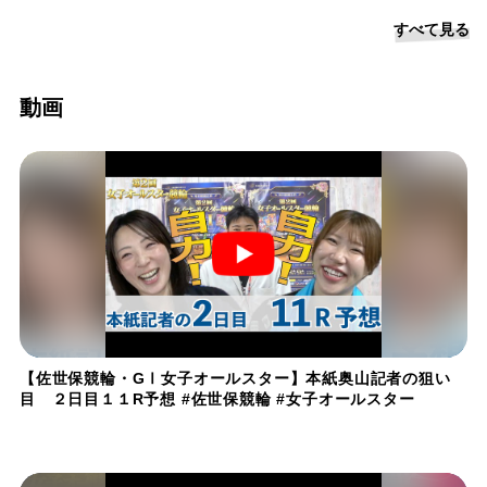
すべて見る
動画
【佐世保競輪・GⅠ女子オールスター】本紙奥山記者の狙い
目 ２日目１１R予想 #佐世保競輪 #女子オールスター