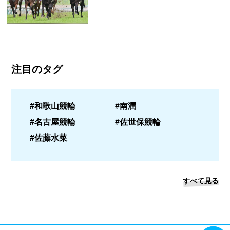
注目のタグ
#和歌山競輪
#南潤
#名古屋競輪
#佐世保競輪
#佐藤水菜
すべて見る