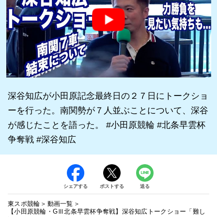
深谷知広が小田原記念最終日の２７日にトークショ
ーを行った。南関勢が７人並ぶことについて、深谷
が感じたことを語った。 #小田原競輪 #北条早雲杯
争奪戦 #深谷知広
シェアする
ポストする
送る
東スポ競輪
動画一覧
【小田原競輪・GⅢ北条早雲杯争奪戦】深谷知広トークショー「難し