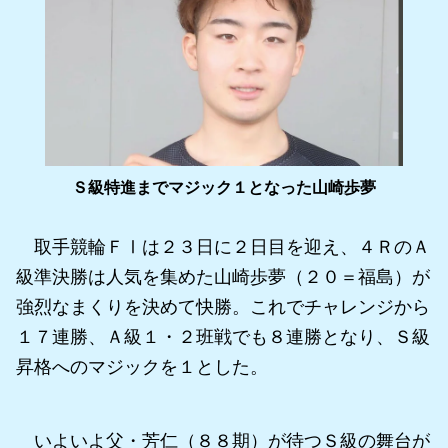
Ｓ級特進までマジック１となった山崎歩夢
取手競輪ＦⅠは２３日に２日目を迎え、４ＲのＡ
級準決勝は人気を集めた山崎歩夢（２０＝福島）が
強烈なまくりを決めて快勝。これでチャレンジから
１７連勝、Ａ級１・２班戦でも８連勝となり、Ｓ級
昇格へのマジックを１とした。
いよいよ父・芳仁（８８期）が待つＳ級の舞台が