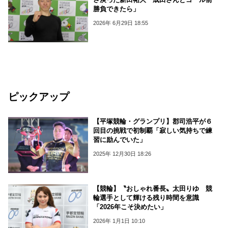
勝負できたら」
2026年 6月29日 18:55
ピックアップ
【平塚競輪・グランプリ】郡司浩平が６
回目の挑戦で初制覇「寂しい気持ちで練
習に励んでいた」
2025年 12月30日 18:26
【競輪】〝おしゃれ番長〟太田りゆ 競
輪選手として輝ける残り時間を意識
「2026年こそ決めたい」
2026年 1月1日 10:10