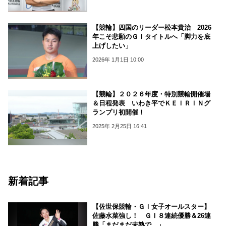
【競輪】四国のリーダー松本貴治 2026
年こそ悲願のＧⅠタイトルへ「脚力を底
上げしたい」
2026年 1月1日 10:00
【競輪】２０２６年度・特別競輪開催場
＆日程発表 いわき平でＫＥＩＲＩＮグ
ランプリ初開催！
2025年 2月25日 16:41
新着記事
【佐世保競輪・ＧⅠ女子オールスター】
佐藤水菜強し！ ＧⅠ８連続優勝＆26連
勝「まだまだ未熟で…」