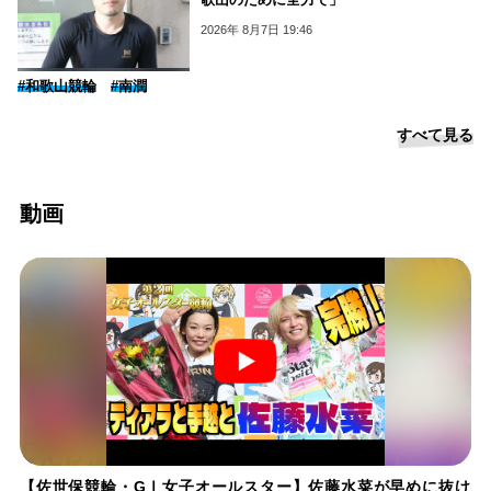
2026年 8月7日 19:46
#和歌山競輪
#南潤
すべて見る
動画
【佐世保競輪・GⅠ女子オールスター】佐藤水菜が早めに抜け