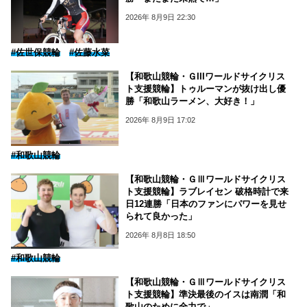
2026年 8月9日 22:30
#佐世保競輪
#佐藤水菜
【和歌山競輪・ＧIIIワールドサイクリス
ト支援競輪】トゥルーマンが抜け出し優
勝「和歌山ラーメン、大好き！」
2026年 8月9日 17:02
#和歌山競輪
【和歌山競輪・ＧⅢワールドサイクリス
ト支援競輪】ラブレイセン 破格時計で来
日12連勝「日本のファンにパワーを見せ
られて良かった」
2026年 8月8日 18:50
#和歌山競輪
【和歌山競輪・ＧⅢワールドサイクリス
ト支援競輪】準決最後のイスは南潤「和
歌山のために全力で」