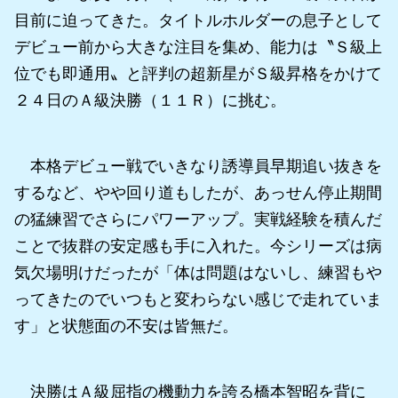
目前に迫ってきた。タイトルホルダーの息子として
デビュー前から大きな注目を集め、能力は〝Ｓ級上
位でも即通用〟と評判の超新星がＳ級昇格をかけて
２４日のＡ級決勝（１１Ｒ）に挑む。
本格デビュー戦でいきなり誘導員早期追い抜きを
するなど、やや回り道もしたが、あっせん停止期間
の猛練習でさらにパワーアップ。実戦経験を積んだ
ことで抜群の安定感も手に入れた。今シリーズは病
気欠場明けだったが「体は問題はないし、練習もや
ってきたのでいつもと変わらない感じで走れていま
す」と状態面の不安は皆無だ。
決勝はＡ級屈指の機動力を誇る橋本智昭を背に