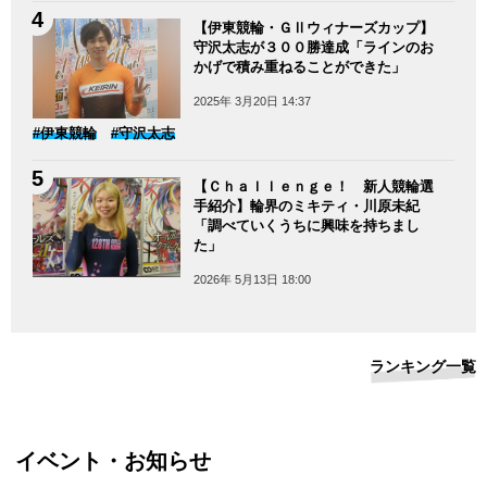
【伊東競輪・ＧⅡウィナーズカップ】
守沢太志が３００勝達成「ラインのお
かげで積み重ねることができた」
2025年 3月20日 14:37
#伊東競輪
#守沢太志
【Ｃｈａｌｌｅｎｇｅ！ 新人競輪選
手紹介】輪界のミキティ・川原未紀
「調べていくうちに興味を持ちまし
た」
2026年 5月13日 18:00
ランキング一覧
イベント・お知らせ