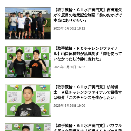
【取手競輪・ＧⅢ水戸黄門賞】吉田拓矢
が２度目の地元記念制覇「前のおかげで
本当にありがたい」
2026年 6月30日 18:12
【取手競輪・ＲＣチャレンジファイナ
ル】山口留稀哉が乱戦制す「脚を使って
いなかったし冷静に走れた」
2026年 6月30日 16:32
【取手競輪・ＧⅢ水戸黄門賞】杉浦颯
太 Ａ級チャレンジファイナルで目指す
は特昇「このチャンスを生かしたい」
2026年 6月29日 19:00
【取手競輪・ＧⅢ水戸黄門賞】パワフル
さ戻った新田祐大「成田さんとゴール前