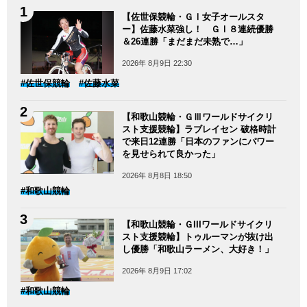
【佐世保競輪・ＧⅠ女子オールスタ
ー】佐藤水菜強し！ ＧⅠ８連続優勝
＆26連勝「まだまだ未熟で…」
2026年 8月9日 22:30
#佐世保競輪
#佐藤水菜
【和歌山競輪・ＧⅢワールドサイクリ
スト支援競輪】ラブレイセン 破格時計
で来日12連勝「日本のファンにパワー
を見せられて良かった」
2026年 8月8日 18:50
#和歌山競輪
【和歌山競輪・ＧIIIワールドサイクリ
スト支援競輪】トゥルーマンが抜け出
し優勝「和歌山ラーメン、大好き！」
2026年 8月9日 17:02
#和歌山競輪