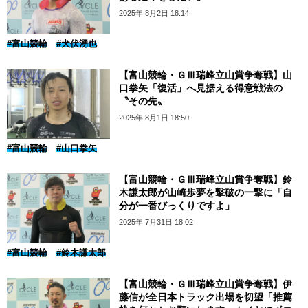
2025年 8月2日 18:14
#富山競輪
#犬伏湧也
【富山競輪・ＧⅢ瑞峰立山賞争奪戦】山
口拳矢「復活」へ見据える得意戦法の
〝その先〟
2025年 8月1日 18:50
#富山競輪
#山口拳矢
【富山競輪・ＧⅢ瑞峰立山賞争奪戦】鈴
木謙太郎が山崎歩夢を撃破の一撃に「自
分が一番びっくりですよ」
2025年 7月31日 18:02
#富山競輪
#鈴木謙太郎
【富山競輪・ＧⅢ瑞峰立山賞争奪戦】伊
藤信が全日本トラック出場を切望「推薦