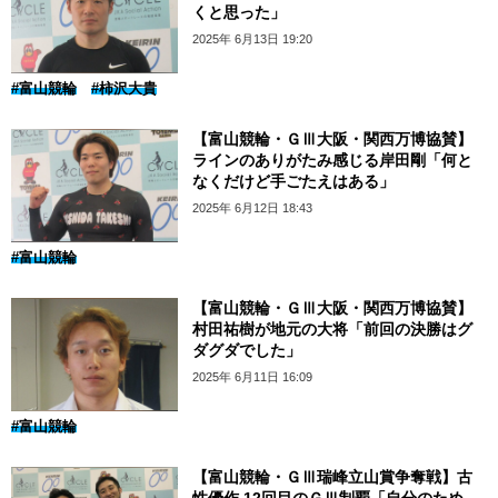
くと思った」
2025年 6月13日 19:20
#富山競輪
#柿沢大貴
【富山競輪・ＧⅢ大阪・関西万博協賛】
ラインのありがたみ感じる岸田剛「何と
なくだけど手ごたえはある」
2025年 6月12日 18:43
#富山競輪
【富山競輪・ＧⅢ大阪・関西万博協賛】
村田祐樹が地元の大将「前回の決勝はグ
ダグダでした」
2025年 6月11日 16:09
#富山競輪
【富山競輪・ＧⅢ瑞峰立山賞争奪戦】古