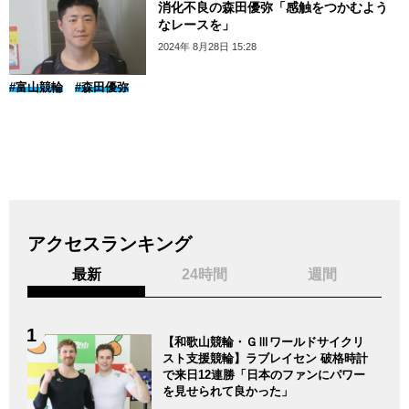
消化不良の森田優弥「感触をつかむよう
なレースを」
2024年 8月28日 15:28
#富山競輪
#森田優弥
アクセスランキング
最新
24時間
週間
【和歌山競輪・ＧⅢワールドサイクリ
スト支援競輪】ラブレイセン 破格時計
で来日12連勝「日本のファンにパワー
を見せられて良かった」