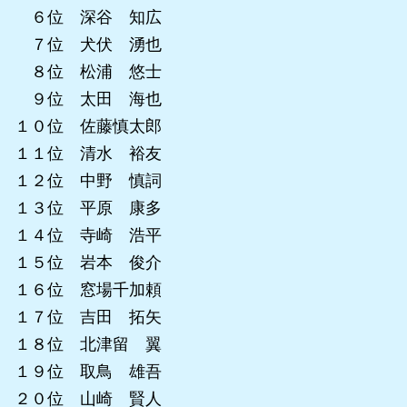
６位 深谷 知広
７位 犬伏 湧也
８位 松浦 悠士
９位 太田 海也
１０位 佐藤慎太郎
１１位 清水 裕友
１２位 中野 慎詞
１３位 平原 康多
１４位 寺崎 浩平
１５位 岩本 俊介
１６位 窓場千加頼
１７位 吉田 拓矢
１８位 北津留 翼
１９位 取鳥 雄吾
２０位 山崎 賢人