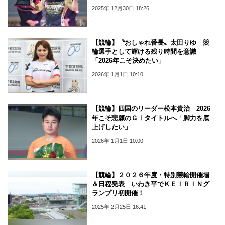
2025年 12月30日 18:26
【競輪】〝おしゃれ番長〟太田りゆ 競
輪選手として輝ける残り時間を意識
「2026年こそ決めたい」
2026年 1月1日 10:10
【競輪】四国のリーダー松本貴治 2026
年こそ悲願のＧⅠタイトルへ「脚力を底
上げしたい」
2026年 1月1日 10:00
【競輪】２０２６年度・特別競輪開催場
＆日程発表 いわき平でＫＥＩＲＩＮグ
ランプリ初開催！
2025年 2月25日 16:41