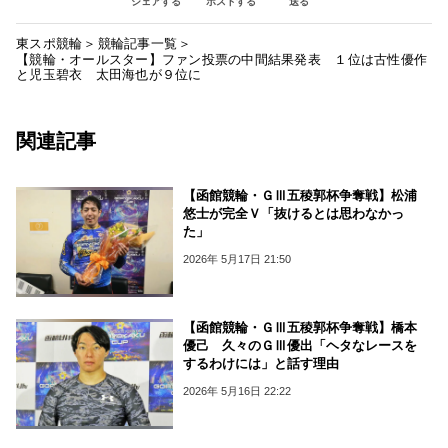
シェアする
ポストする
送る
東スポ競輪
競輪記事一覧
【競輪・オールスター】ファン投票の中間結果発表 １位は古性優作
と児玉碧衣 太田海也が９位に
関連記事
【函館競輪・ＧⅢ五稜郭杯争奪戦】松浦
悠士が完全Ｖ「抜けるとは思わなかっ
た」
2026年 5月17日 21:50
【函館競輪・ＧⅢ五稜郭杯争奪戦】橋本
優己 久々のＧⅢ優出「ヘタなレースを
するわけには」と話す理由
2026年 5月16日 22:22