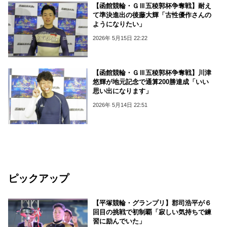
【函館競輪・ＧⅢ五稜郭杯争奪戦】耐え
て準決進出の後藤大輝「古性優作さんの
ようになりたい」
2026年 5月15日 22:22
【函館競輪・ＧⅢ五稜郭杯争奪戦】川津
悠輝が地元記念で通算200勝達成「いい
思い出になります」
2026年 5月14日 22:51
ピックアップ
【平塚競輪・グランプリ】郡司浩平が６
回目の挑戦で初制覇「寂しい気持ちで練
習に励んでいた」