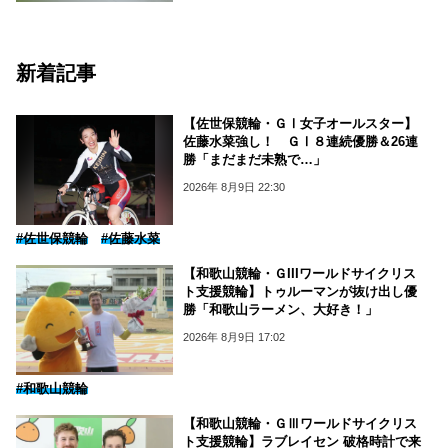
新着記事
【佐世保競輪・ＧⅠ女子オールスター】
佐藤水菜強し！ ＧⅠ８連続優勝＆26連
勝「まだまだ未熟で…」
2026年 8月9日 22:30
#佐世保競輪
#佐藤水菜
【和歌山競輪・ＧIIIワールドサイクリス
ト支援競輪】トゥルーマンが抜け出し優
勝「和歌山ラーメン、大好き！」
2026年 8月9日 17:02
#和歌山競輪
【和歌山競輪・ＧⅢワールドサイクリス
ト支援競輪】ラブレイセン 破格時計で来