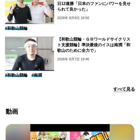
日12連勝「日本のファンにパワーを見せ
られて良かった」
2026年 8月8日 18:50
#和歌山競輪
【和歌山競輪・ＧⅢワールドサイクリス
ト支援競輪】準決最後のイスは南潤「和
歌山のために全力で」
2026年 8月7日 19:46
#和歌山競輪
#南潤
すべて見る
動画