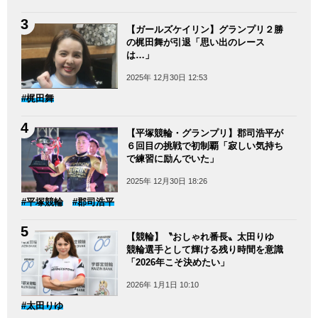
【ガールズケイリン】グランプリ２勝
の梶田舞が引退「思い出のレース
は…」
2025年 12月30日 12:53
#梶田舞
【平塚競輪・グランプリ】郡司浩平が
６回目の挑戦で初制覇「寂しい気持ち
で練習に励んでいた」
2025年 12月30日 18:26
#平塚競輪
#郡司浩平
【競輪】〝おしゃれ番長〟太田りゆ
競輪選手として輝ける残り時間を意識
「2026年こそ決めたい」
2026年 1月1日 10:10
#太田りゆ