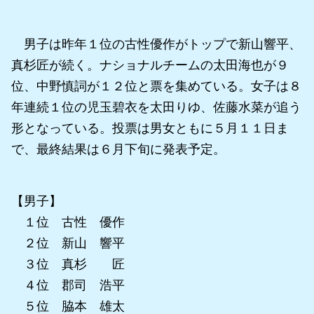
男子は昨年１位の古性優作がトップで新山響平、
真杉匠が続く。ナショナルチームの太田海也が９
位、中野慎詞が１２位と票を集めている。女子は８
年連続１位の児玉碧衣を太田りゆ、佐藤水菜が追う
形となっている。投票は男女ともに５月１１日ま
で、最終結果は６月下旬に発表予定。
【男子】
１位 古性 優作
２位 新山 響平
３位 真杉 匠
４位 郡司 浩平
５位 脇本 雄太