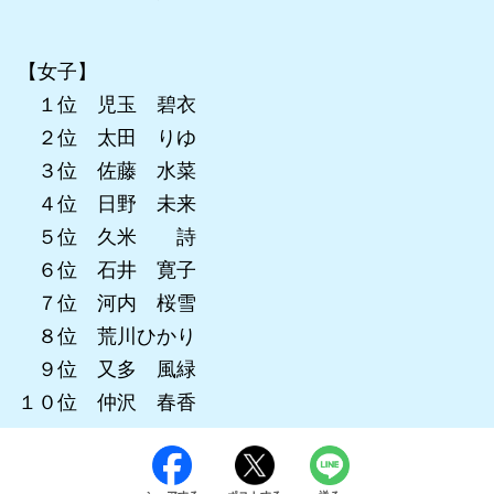
【女子】
１位 児玉 碧衣
２位 太田 りゆ
３位 佐藤 水菜
４位 日野 未来
５位 久米 詩
６位 石井 寛子
７位 河内 桜雪
８位 荒川ひかり
９位 又多 風緑
１０位 仲沢 春香