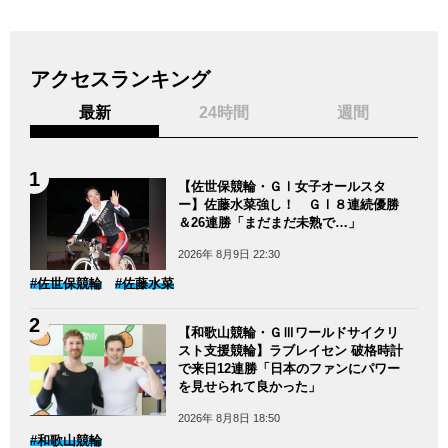
アクセスランキング
最新
24時間
週間
【佐世保競輪・ＧⅠ女子オールスタ
ー】佐藤水菜強し！ ＧⅠ８連続優勝
＆26連勝「まだまだ未熟で…」
2026年 8月9日 22:30
#佐世保競輪
#佐藤水菜
【和歌山競輪・ＧⅢワールドサイクリ
スト支援競輪】ラブレイセン 破格時計
で来日12連勝「日本のファンにパワー
を見せられて良かった」
2026年 8月8日 18:50
#和歌山競輪