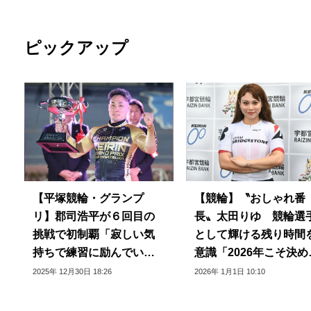
ピックアップ
【平塚競輪・グランプ
【競輪】〝おしゃれ番
リ】郡司浩平が６回目の
長〟太田りゆ 競輪選
挑戦で初制覇「寂しい気
として輝ける残り時間
持ちで練習に励んでい
意識「2026年こそ決め
た」
い」
2025年 12月30日 18:26
2026年 1月1日 10:10