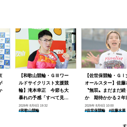
京
【和歌山競輪・ＧⅢワー
【佐世保競輪・ＧⅠ
が
ルドサイクリスト支援競
オールスター】佐藤
か
輪】滝本幸正 今節も大
〝無双〟まだまだ続
暴れの予感「すべて見直
か 期待かかる２年
して」パワーアップ顕著
の年間グランプリス
2026年 8月6日 19:32
2026年 8月6日 10:00
#和歌山競輪
#佐世保競輪
#佐藤水菜
す