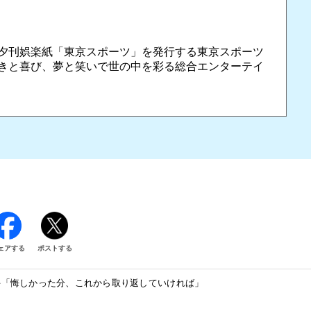
夕刊娯楽紙「東京スポーツ」を発行する東京スポーツ
きと喜び、夢と笑いで世の中を彩る総合エンターテイ
ェアする
ポストする
斗「悔しかった分、これから取り返していければ」