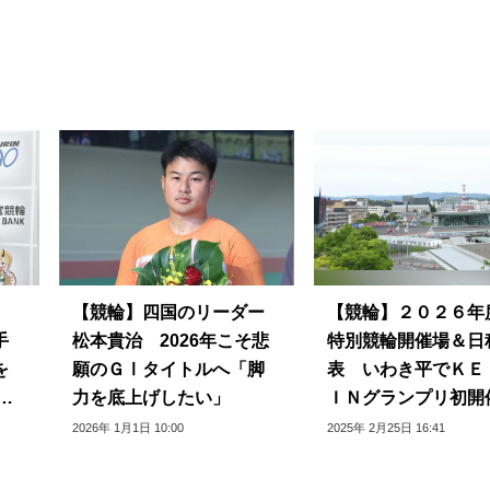
【競輪】四国のリーダー
【競輪】２０２６年
手
松本貴治 2026年こそ悲
特別競輪開催場＆日
を
願のＧⅠタイトルへ「脚
表 いわき平でＫＥ
た
力を底上げしたい」
ＩＮグランプリ初開
2026年 1月1日 10:00
2025年 2月25日 16:41