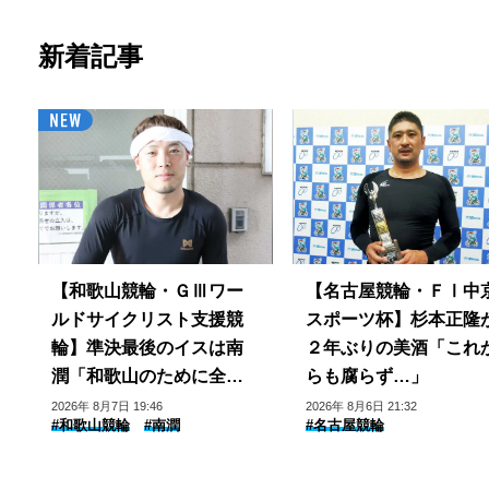
新着記事
【和歌山競輪・ＧⅢワー
【名古屋競輪・ＦⅠ中
ルドサイクリスト支援競
スポーツ杯】杉本正隆
輪】準決最後のイスは南
２年ぶりの美酒「これ
潤「和歌山のために全力
らも腐らず…」
で」
2026年 8月7日 19:46
2026年 8月6日 21:32
#和歌山競輪
#南潤
#名古屋競輪