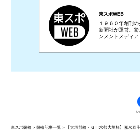
東スポWEB
１９６０年創刊の
新聞社が運営。驚
ンメントメディア
シ
東スポ競輪
競輪記事一覧
【大垣競輪・ＧⅢ水都大垣杯】嘉永泰