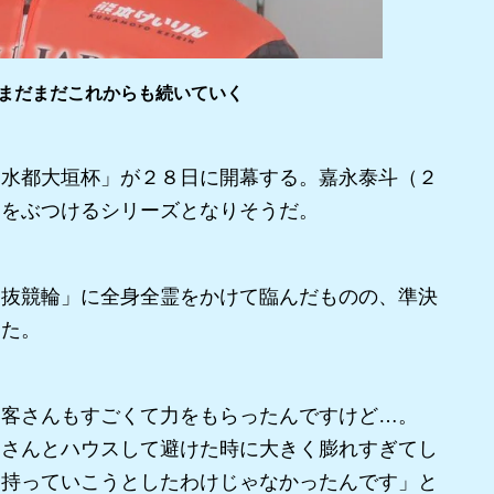
まだまだこれからも続いていく
水都大垣杯」が２８日に開幕する。嘉永泰斗（２
さをぶつけるシリーズとなりそうだ。
抜競輪」に全身全霊をかけて臨んだものの、準決
った。
お客さんもすごくて力をもらったんですけど…。
）さんとハウスして避けた時に大きく膨れすぎてし
て持っていこうとしたわけじゃなかったんです」と