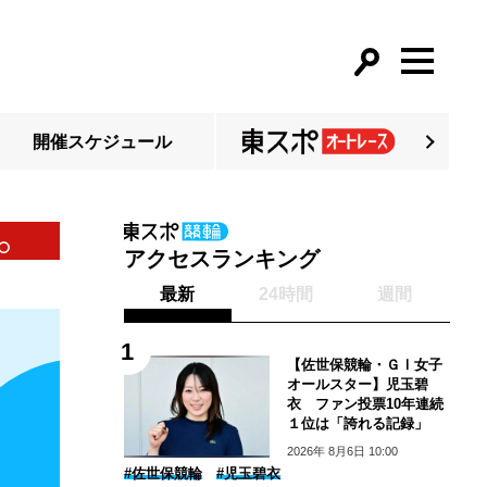
開催スケジュール
別府７R木曽田晃大「単騎は初
アクセスランキング
最新
24時間
週間
【佐世保競輪・ＧⅠ女子
オールスター】児玉碧
衣 ファン投票10年連続
１位は「誇れる記録」
2026年 8月6日 10:00
#佐世保競輪
#児玉碧衣