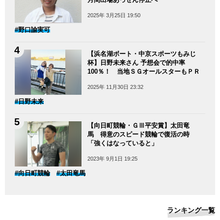
2025年 3月25日 19:50
#野口諭実可
【浜名湖ボート・中京スポーツもみじ
杯】日野未来さん 予想会で的中率
100％！ 当地ＳＧオールスターもＰＲ
2025年 11月30日 23:32
#日野未来
【向日町競輪・ＧⅢ平安賞】太田竜
馬 得意のスピード競輪で復活の時
「強くはなっていると」
2023年 9月1日 19:25
#向日町競輪
#太田竜馬
ランキング一覧