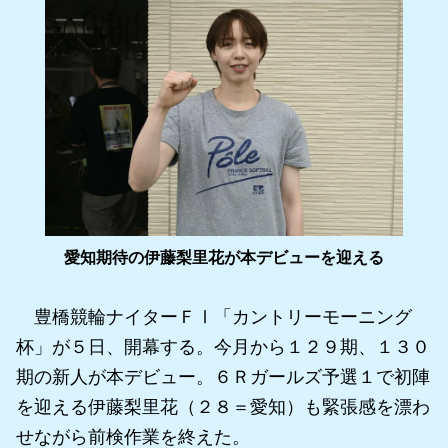
愛知期待の伊藤梨里花が本デビューを迎える
豊橋競輪ナイターＦⅠ「カントリーモーニング
杯」が５日、開幕する。今月から１２９期、１３０
期の新人が本デビュー。６Ｒガールズ予選１で初陣
を迎える伊藤梨里花（２８＝愛知）も緊張感を漂わ
せながら前検作業を終えた。