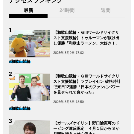
アクセスランキング
最新
24時間
週間
【和歌山競輪・ＧIIIワールドサイクリ
スト支援競輪】トゥルーマンが抜け出
し優勝「和歌山ラーメン、大好き！」
2026年 8月9日 17:02
#和歌山競輪
【和歌山競輪・ＧⅢワールドサイクリ
スト支援競輪】ラブレイセン 破格時計
で来日12連勝「日本のファンにパワー
を見せられて良かった」
2026年 8月8日 18:50
#和歌山競輪
【ガールズケイリン】野口諭実可のド
ーピング違反認定 ４月１日から３か
月間出場あっせん停止へ