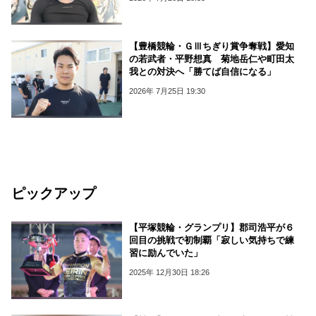
【豊橋競輪・ＧⅢちぎり賞争奪戦】愛知
の若武者・平野想真 菊地岳仁や町田太
我との対決へ「勝てば自信になる」
2026年 7月25日 19:30
ピックアップ
【平塚競輪・グランプリ】郡司浩平が６
回目の挑戦で初制覇「寂しい気持ちで練
習に励んでいた」
2025年 12月30日 18:26