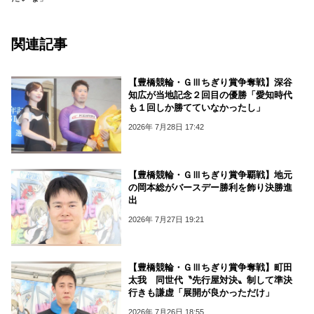
関連記事
【豊橋競輪・ＧⅢちぎり賞争奪戦】深谷
知広が当地記念２回目の優勝「愛知時代
も１回しか勝てていなかったし」
2026年 7月28日 17:42
【豊橋競輪・ＧⅢちぎり賞争覇戦】地元
の岡本総がバースデー勝利を飾り決勝進
出
2026年 7月27日 19:21
【豊橋競輪・ＧⅢちぎり賞争奪戦】町田
太我 同世代〝先行屋対決〟制して準決
行きも謙虚「展開が良かっただけ」
2026年 7月26日 18:55