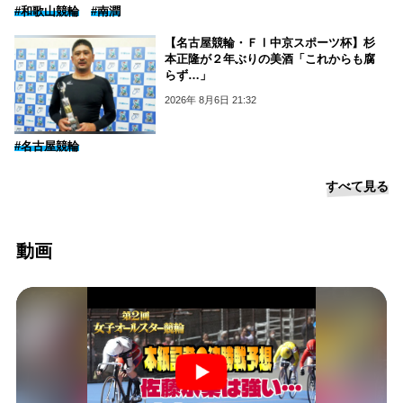
#和歌山競輪
#南潤
【名古屋競輪・ＦⅠ中京スポーツ杯】杉
本正隆が２年ぶりの美酒「これからも腐
らず…」
2026年 8月6日 21:32
#名古屋競輪
すべて見る
動画