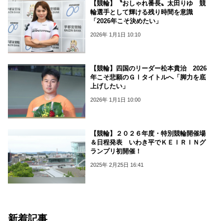
【競輪】〝おしゃれ番長〟太田りゆ 競
輪選手として輝ける残り時間を意識
「2026年こそ決めたい」
2026年 1月1日 10:10
【競輪】四国のリーダー松本貴治 2026
年こそ悲願のＧⅠタイトルへ「脚力を底
上げしたい」
2026年 1月1日 10:00
【競輪】２０２６年度・特別競輪開催場
＆日程発表 いわき平でＫＥＩＲＩＮグ
ランプリ初開催！
2025年 2月25日 16:41
新着記事