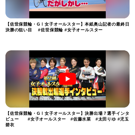
【佐世保競輪・GⅠ女子オールスター】本紙奥山記者の最終日
決勝の狙い目 #佐世保競輪 #女子オールスター
【佐世保競輪・GⅠ女子オールスター】決勝出場７選手インタ
ビュー #女子オールスター #佐藤水菜 #太田りゆ #児玉
碧衣