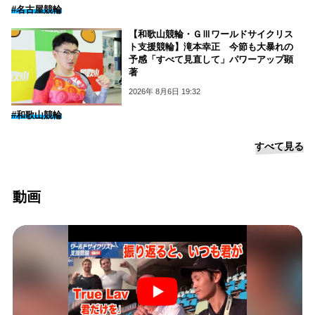
#名古屋競輪
【和歌山競輪・ＧⅢワールドサイクリス
ト支援競輪】滝本幸正 今節も大暴れの
予感「すべて見直して」パワーアップ顕
著
2026年 8月6日 19:32
#和歌山競輪
すべて見る
動画