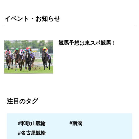
イベント・お知らせ
競馬予想は東スポ競馬！
注目のタグ
#和歌山競輪
#南潤
#名古屋競輪