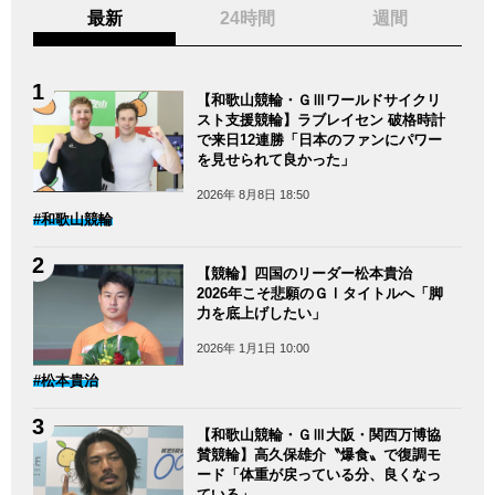
最新
24時間
週間
【和歌山競輪・ＧⅢワールドサイクリ
スト支援競輪】ラブレイセン 破格時計
で来日12連勝「日本のファンにパワー
を見せられて良かった」
2026年 8月8日 18:50
#和歌山競輪
【競輪】四国のリーダー松本貴治
2026年こそ悲願のＧⅠタイトルへ「脚
力を底上げしたい」
2026年 1月1日 10:00
#松本貴治
【和歌山競輪・ＧⅢ大阪・関西万博協
賛競輪】高久保雄介〝爆食〟で復調モ
ード「体重が戻っている分、良くなっ
ている」