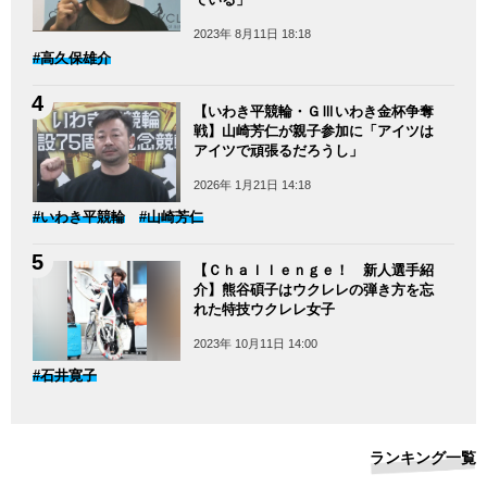
2023年 8月11日 18:18
#高久保雄介
【いわき平競輪・ＧⅢいわき金杯争奪
戦】山崎芳仁が親子参加に「アイツは
アイツで頑張るだろうし」
2026年 1月21日 14:18
#いわき平競輪
#山崎芳仁
【Ｃｈａｌｌｅｎｇｅ！ 新人選手紹
介】熊谷碩子はウクレレの弾き方を忘
れた特技ウクレレ女子
2023年 10月11日 14:00
#石井寛子
ランキング一覧