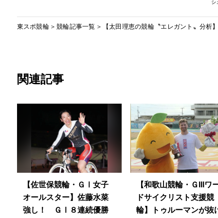
シ
東スポ競輪
競輪記事一覧
【太田理恵の競輪〝エレガント〟分析
関連記事
【佐世保競輪・ＧⅠ女子
【和歌山競輪・ＧIIIワ
オールスター】佐藤水菜
ドサイクリスト支援競
強し！ ＧⅠ８連続優勝
輪】トゥルーマンが抜