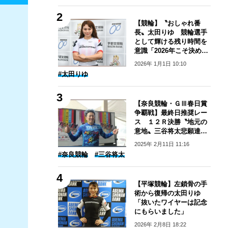
【競輪】〝おしゃれ番
長〟太田りゆ 競輪選手
として輝ける残り時間を
意識「2026年こそ決めた
い」
2026年 1月1日 10:10
#太田りゆ
【奈良競輪・ＧⅢ春日賞
争覇戦】最終日推奨レー
ス １２Ｒ決勝〝地元の
意地〟三谷将太悲願達成
へ
2025年 2月11日 11:16
#奈良競輪
#三谷将太
【平塚競輪】左鎖骨の手
術から復帰の太田りゆ
「抜いたワイヤーは記念
にもらいました」
2026年 2月8日 18:22