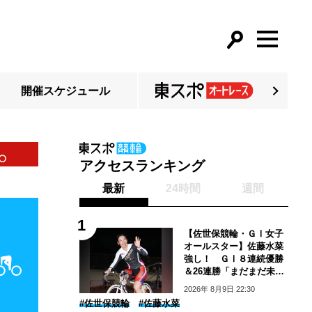
開催スケジュール
川崎１R板根茜弥「川崎
アクセスランキング
最新
24時間
週間
【佐世保競輪・ＧⅠ女子
オールスター】佐藤水菜
強し！ ＧⅠ８連続優勝
＆26連勝「まだまだ未熟
で…」
2026年 8月9日 22:30
#佐世保競輪
#佐藤水菜