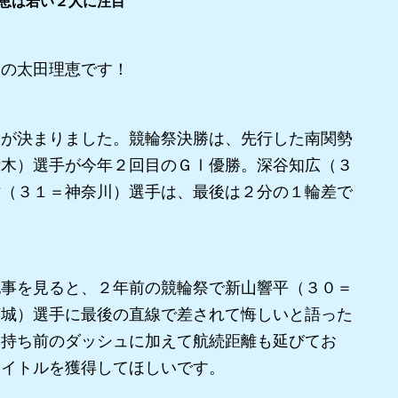
恵は若い２人に注目
の太田理恵です！
が決まりました。競輪祭決勝は、先行した南関勢
栃木）選手が今年２回目のＧⅠ優勝。深谷知広（３
佑（３１＝神奈川）選手は、最後は２分の１輪差で
。
事を見ると、２年前の競輪祭で新山響平（３０＝
茨城）選手に最後の直線で差されて悔しいと語った
は持ち前のダッシュに加えて航続距離も延びてお
タイトルを獲得してほしいです。