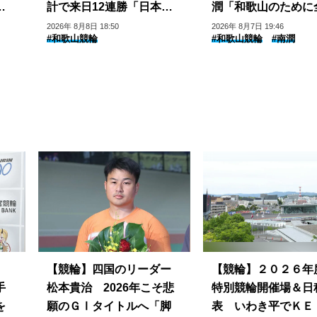
メ
計で来日12連勝「日本の
潤「和歌山のために
ファンにパワーを見せら
で」
2026年 8月8日 18:50
2026年 8月7日 19:46
#和歌山競輪
#和歌山競輪
#南潤
れて良かった」
【競輪】四国のリーダー
【競輪】２０２６年
手
松本貴治 2026年こそ悲
特別競輪開催場＆日
を
願のＧⅠタイトルへ「脚
表 いわき平でＫＥ