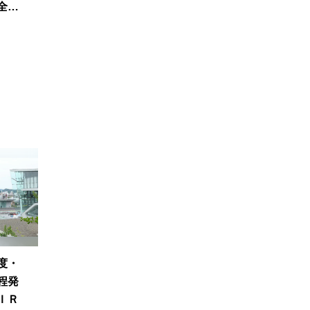
全力
度・
程発
ＩＲ