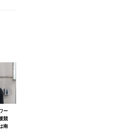
ワー
援競
は南