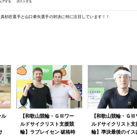
ェアする
ポストする
】真杉匠選手と山口拳矢選手の対決に特に注目しています！！
ール
【和歌山競輪・ＧⅢワー
【和歌山競輪・ＧⅢ
ルドサイクリスト支援競
ルドサイクリスト支
け
輪】ラブレイセン 破格時
輪】準決最後のイス