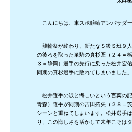
太田理
こんにちは、東スポ競輪アンバサダー
競輪祭が終わり、新たなＳ級Ｓ班９人
の後ろを取った単騎の真杉匠（２４＝
３＝静岡）選手の先行に乗った松井宏
同期の真杉選手に敗れてしまいました
松井選手の涙と悔しいという言葉の記
青森）選手が同期の吉田拓矢（２８＝
シーンと重ねてしまいます。松井選手
り、この悔しさを活かして来年こそは