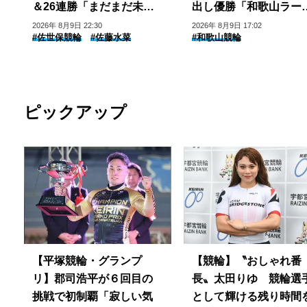
＆26連勝「まだまだ未熟
出し優勝「和歌山ラー
で…」
ン、大好き！」
2026年 8月9日 22:30
2026年 8月9日 17:02
#佐世保競輪
#佐藤水菜
#和歌山競輪
ピックアップ
【平塚競輪・グランプ
【競輪】〝おしゃれ番
リ】郡司浩平が６回目の
長〟太田りゆ 競輪選
挑戦で初制覇「寂しい気
として輝ける残り時間