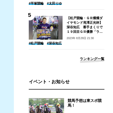
#平塚競輪
#太田りゆ
【松戸競輪・ＧⅢ燦燦ダ
イヤモンド滝澤正光杯】
深谷知広 番手まくりで
１９回目ＧⅢ優勝「ライ
ンの力」
2023年 8月29日 21:30
#松戸競輪
#深谷知広
ランキング一覧
イベント・お知らせ
競馬予想は東スポ競
馬！