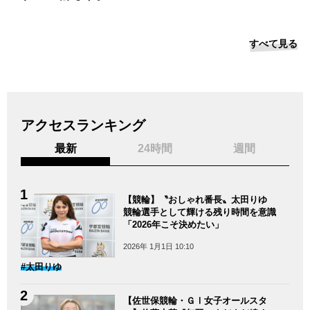
すべて見る
アクセスランキング
最新
24時間
週間
【競輪】〝おしゃれ番長〟太田りゆ
競輪選手として輝ける残り時間を意識
「2026年こそ決めたい」
2026年 1月1日 10:10
#太田りゆ
【佐世保競輪・ＧⅠ女子オールスタ