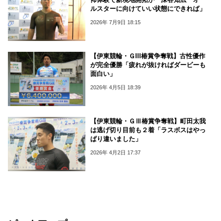
ルスターに向けていい状態にできれば」
2026年 7月9日 18:15
【伊東競輪・ＧIII椿賞争奪戦】古性優作
が完全優勝「疲れが抜ければダービーも
面白い」
2026年 4月5日 18:39
【伊東競輪・ＧⅢ椿賞争奪戦】町田太我
は逃げ切り目前も２着「ラスボスはやっ
ぱり違いました」
2026年 4月2日 17:37