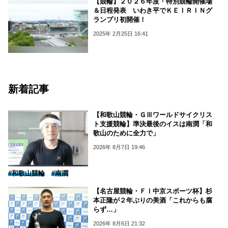
【競輪】２０２６年度・特別競輪開催場
＆日程発表 いわき平でＫＥＩＲＩＮグ
ランプリ初開催！
2025年 2月25日 16:41
新着記事
【和歌山競輪・ＧⅢワールドサイクリス
ト支援競輪】準決最後のイスは南潤「和
歌山のために全力で」
2026年 8月7日 19:46
#和歌山競輪
#南潤
【名古屋競輪・ＦⅠ中京スポーツ杯】杉
本正隆が２年ぶりの美酒「これからも腐
らず…」
2026年 8月6日 21:32