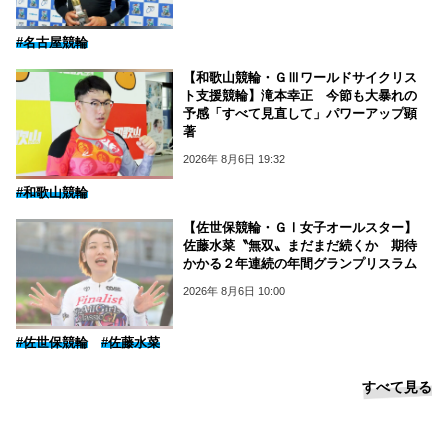
#名古屋競輪
【和歌山競輪・ＧⅢワールドサイクリス
ト支援競輪】滝本幸正 今節も大暴れの
予感「すべて見直して」パワーアップ顕
著
2026年 8月6日 19:32
#和歌山競輪
【佐世保競輪・ＧⅠ女子オールスター】
佐藤水菜〝無双〟まだまだ続くか 期待
かかる２年連続の年間グランプリスラム
2026年 8月6日 10:00
#佐世保競輪
#佐藤水菜
すべて見る