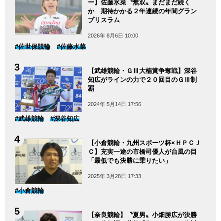
ー】佐藤水菜〝無双〟まだまだ続く
か 期待かかる２年連続の年間グラン
プリスラム
2026年 8月6日 10:00
#佐世保競輪
#佐藤水菜
【武雄競輪・ＧⅢ大楠賞争奪戦】深谷
知広がラインの力で２０回目のＧⅢ制
覇
2024年 5月14日 17:56
#武雄競輪
#深谷知広
【小倉競輪・九州スポーツ杯×ＨＰＣＪ
Ｃ】充実一途の市橋司優人が台風の目
「最低でも決勝に乗りたい」
2025年 3月28日 17:33
#小倉競輪
【奈良競輪】〝夏男〟小畑勝広が決勝