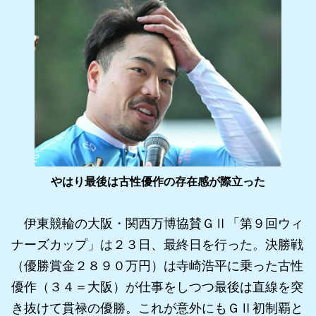
やはり最後は古性優作の存在感が際立った
伊東競輪の大阪・関西万博協賛ＧⅡ「第９回ウィ
ナーズカップ」は２３日、最終日を行った。決勝戦
（優勝賞金２８９０万円）は寺崎浩平に乗った古性
優作（３４＝大阪）が仕事をしつつ最後は直線を突
き抜けて貫禄の優勝。これが意外にもＧⅡ初制覇と