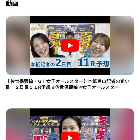
動画
【佐世保競輪・GⅠ女子オールスター】本紙奥山記者の狙い
目 ２日目１１R予想 #佐世保競輪 #女子オールスター