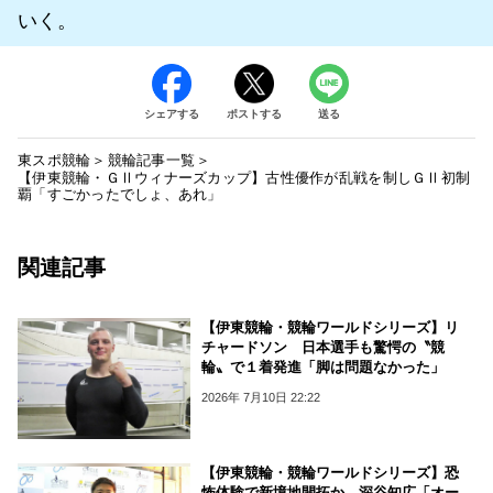
いく。
シェアする
ポストする
送る
東スポ競輪
競輪記事一覧
【伊東競輪・ＧⅡウィナーズカップ】古性優作が乱戦を制しＧⅡ初制
覇「すごかったでしょ、あれ」
関連記事
【伊東競輪・競輪ワールドシリーズ】リ
チャードソン 日本選手も驚愕の〝競
輪〟で１着発進「脚は問題なかった」
2026年 7月10日 22:22
【伊東競輪・競輪ワールドシリーズ】恐
怖体験で新境地開拓か 深谷知広「オー