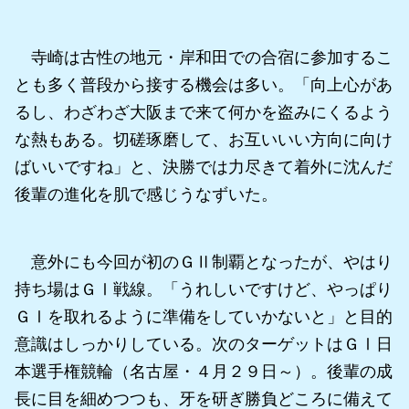
寺崎は古性の地元・岸和田での合宿に参加するこ
とも多く普段から接する機会は多い。「向上心があ
るし、わざわざ大阪まで来て何かを盗みにくるよう
な熱もある。切磋琢磨して、お互いいい方向に向け
ばいいですね」と、決勝では力尽きて着外に沈んだ
後輩の進化を肌で感じうなずいた。
意外にも今回が初のＧⅡ制覇となったが、やはり
持ち場はＧⅠ戦線。「うれしいですけど、やっぱり
ＧⅠを取れるように準備をしていかないと」と目的
意識はしっかりしている。次のターゲットはＧⅠ日
本選手権競輪（名古屋・４月２９日～）。後輩の成
長に目を細めつつも、牙を研ぎ勝負どころに備えて