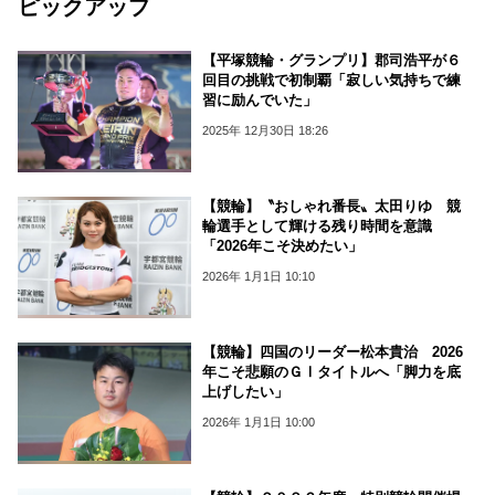
ピックアップ
【平塚競輪・グランプリ】郡司浩平が６
回目の挑戦で初制覇「寂しい気持ちで練
習に励んでいた」
2025年 12月30日 18:26
【競輪】〝おしゃれ番長〟太田りゆ 競
輪選手として輝ける残り時間を意識
「2026年こそ決めたい」
2026年 1月1日 10:10
【競輪】四国のリーダー松本貴治 2026
年こそ悲願のＧⅠタイトルへ「脚力を底
上げしたい」
2026年 1月1日 10:00