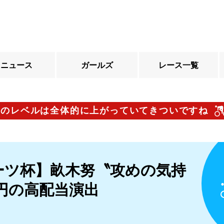
ニュース
ガールズ
レース一覧
ベルは全体的に上がっていてきついですね」
ーツ杯】畝木努〝攻めの気持
0円の高配当演出