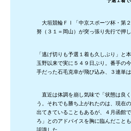
予選１着で
大垣競輪ＦⅠ「中京スポーツ杯・第２
努（３１＝岡山）が突っ張り先行で押
「逃げ切りも予選１着も久しぶり」と
玉野以来で実に５４９日ぶり。番手の
手だった石毛克幸が飛び込み、３連単
直近は体調を崩し気味で「状態は良く
う。それでも勝ち上がれたのは、現在
出てきていることもあるが、４月函館
ろ」とのアドバイスを胸に臨んだこと
認識した。