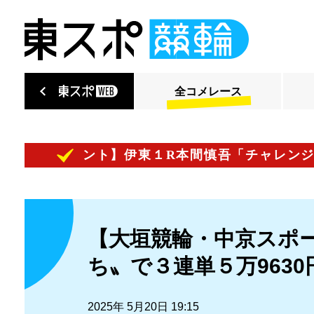
全コメレース
ップコメント】伊東１R本間慎吾「チャレンジのレ
【大垣競輪・中京スポ
ち〟で３連単５万963
2025年 5月20日 19:15