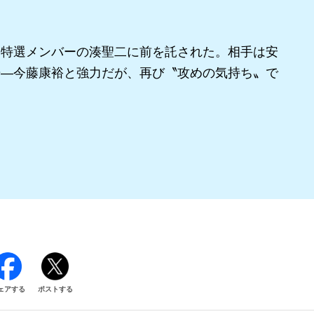
特選メンバーの湊聖二に前を託された。相手は安
光―今藤康裕と強力だが、再び〝攻めの気持ち〟で
ェアする
ポストする