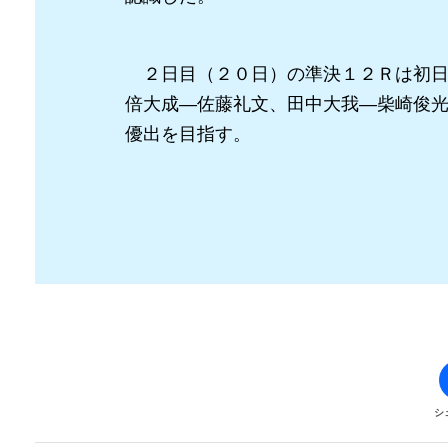
２日目（２０日）の準決１２Ｒは初日
倍大成―佐藤礼文、田中大我―柴崎俊
優出を目指す。
シ