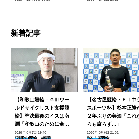
新着記事
【和歌山競輪・ＧⅢワー
【名古屋競輪・ＦⅠ中
ルドサイクリスト支援競
スポーツ杯】杉本正隆
輪】準決最後のイスは南
２年ぶりの美酒「これ
潤「和歌山のために全力
らも腐らず…」
で」
2026年 8月7日 19:46
2026年 8月6日 21:32
#和歌山競輪
#南潤
#名古屋競輪