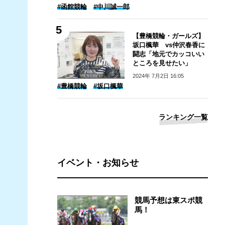
#函館競輪
#中川誠一郎
【豊橋競輪・ガールズ】
坂口楓華 vs仲沢春香に
闘志「地元でカッコいい
ところを見せたい」
2024年 7月2日 16:05
#豊橋競輪
#坂口楓華
ランキング一覧
イベント・お知らせ
競馬予想は東スポ競
馬！