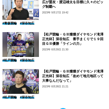
広が盟友・渡辺雄太を目標に久々のビッ
グ制覇へ
2023年 9月17日 19:42
#青森競輪
#深谷知広
【松戸競輪・ＧⅢ燦燦ダイヤモンド滝澤
正光杯】深谷知広 番手まくりで１９回
目ＧⅢ優勝「ラインの力」
2023年 8月29日 21:30
#松戸競輪
#深谷知広
【松戸競輪・ＧⅢ燦燦ダイヤモンド滝澤
正光杯】深谷知広「改めて地元地区って
大事なんだなって」
2023年 8月28日 21:21
#松戸競輪
#深谷知広