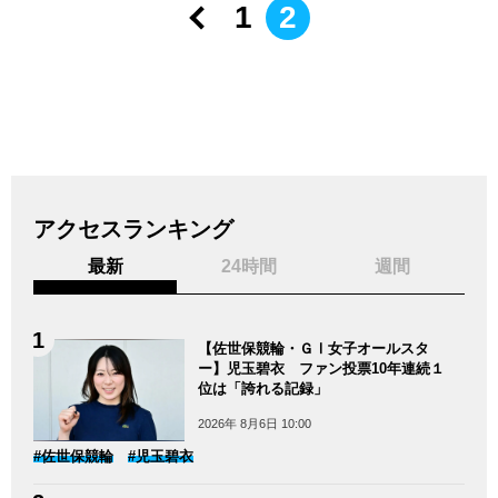
1
2
アクセスランキング
最新
24時間
週間
【佐世保競輪・ＧⅠ女子オールスタ
ー】児玉碧衣 ファン投票10年連続１
位は「誇れる記録」
2026年 8月6日 10:00
#佐世保競輪
#児玉碧衣