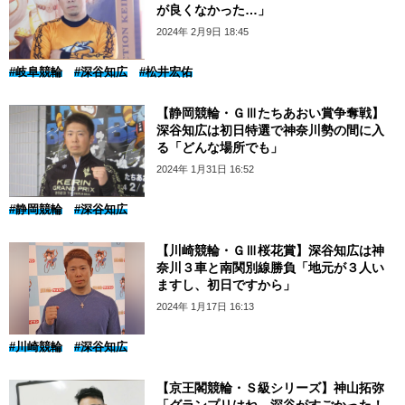
が良くなかった…」
2024年 2月9日 18:45
#岐阜競輪
#深谷知広
#松井宏佑
【静岡競輪・ＧⅢたちあおい賞争奪戦】
深谷知広は初日特選で神奈川勢の間に入
る「どんな場所でも」
2024年 1月31日 16:52
#静岡競輪
#深谷知広
【川崎競輪・ＧⅢ桜花賞】深谷知広は神
奈川３車と南関別線勝負「地元が３人い
ますし、初日ですから」
2024年 1月17日 16:13
#川崎競輪
#深谷知広
【京王閣競輪・Ｓ級シリーズ】神山拓弥