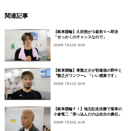
関連記事
【岐阜競輪】久田朔がＳ級初Ｖへ即決
「せっかくのチャンスなので」
2026年 7月12日 18:05
【岐阜競輪】東龍之介が初連係の野中と
〝龍之介ワンツー〟「いい感覚です」
2026年 7月11日 18:06
【岐阜競輪ＦⅠ】地元記念決勝で落車の
小倉竜二「突っ込んだのは自分の責任」
2026年 7月10日 16:45