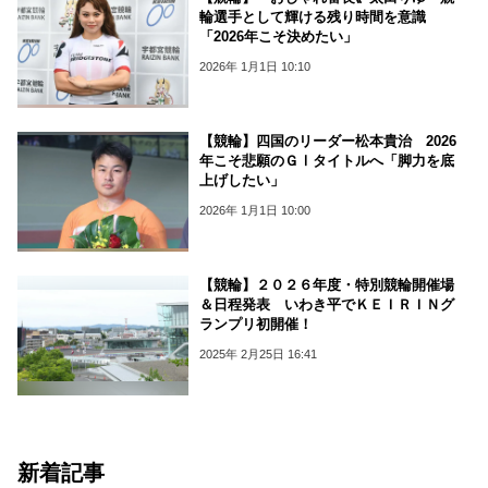
輪選手として輝ける残り時間を意識
「2026年こそ決めたい」
2026年 1月1日 10:10
【競輪】四国のリーダー松本貴治 2026
年こそ悲願のＧⅠタイトルへ「脚力を底
上げしたい」
2026年 1月1日 10:00
【競輪】２０２６年度・特別競輪開催場
＆日程発表 いわき平でＫＥＩＲＩＮグ
ランプリ初開催！
2025年 2月25日 16:41
新着記事