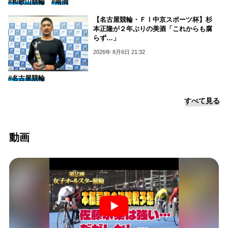
#和歌山競輪
#南潤
【名古屋競輪・ＦⅠ中京スポーツ杯】杉
本正隆が２年ぶりの美酒「これからも腐
らず…」
2026年 8月6日 21:32
#名古屋競輪
すべて見る
動画