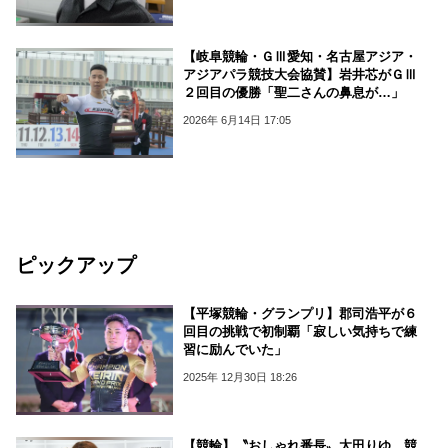
【岐阜競輪・ＧⅢ愛知・名古屋アジア・
アジアパラ競技大会協賛】岩井芯がＧⅢ
２回目の優勝「聖二さんの鼻息が…」
2026年 6月14日 17:05
ピックアップ
【平塚競輪・グランプリ】郡司浩平が６
回目の挑戦で初制覇「寂しい気持ちで練
習に励んでいた」
2025年 12月30日 18:26
【競輪】〝おしゃれ番長〟太田りゆ 競