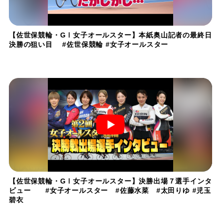
【佐世保競輪・GⅠ女子オールスター】本紙奥山記者の最終日
決勝の狙い目 #佐世保競輪 #女子オールスター
【佐世保競輪・GⅠ女子オールスター】決勝出場７選手インタ
ビュー #女子オールスター #佐藤水菜 #太田りゆ #児玉
碧衣