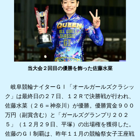
当大会２回目の優勝を飾った佐藤水菜
岐阜競輪ナイターＧⅠ「オールガールズクラシッ
ク」は最終日の２７日、１２Ｒで決勝戦が行われ、
佐藤水菜（２６＝神奈川）が優勝。優勝賞金９００
万円（副賞含む）と「ガールズグランプリ２０２
５」（１２月２９日、平塚）の出場権を獲得した。
佐藤のＧⅠ制覇は、昨年１１月の競輪祭女子王座戦