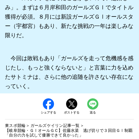
み」。まずは６月岸和田のガールズＧⅠでタイトル
獲得が必須。８月には新設ガールズＧⅠオールスタ
ー（宇都宮）もあり、新たな挑戦の一年は楽しみな
限りだ。
今回は敗戦もあり「ガールズを走って危機感を感
じたし、もっと強くならないと」と言葉に力を込め
たサトミナは、さらに他の追随を許さない存在にな
っていく。
シェアする
ポストする
送る
東スポ競輪
ガールズケイリン記事一覧
【岐阜競輪・ＧⅠオールＧＣ】佐藤水菜 逃げ切りで３回目ＧⅠ制覇
「自分の力を試して優勝できて良かった」