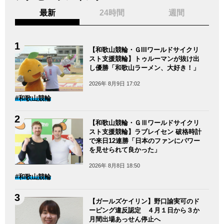
最新
24時間
週間
【和歌山競輪・ＧIIIワールドサイクリ
スト支援競輪】トゥルーマンが抜け出
し優勝「和歌山ラーメン、大好き！」
2026年 8月9日 17:02
#和歌山競輪
【和歌山競輪・ＧⅢワールドサイクリ
スト支援競輪】ラブレイセン 破格時計
で来日12連勝「日本のファンにパワー
を見せられて良かった」
2026年 8月8日 18:50
#和歌山競輪
【ガールズケイリン】野口諭実可のド
ーピング違反認定 ４月１日から３か
月間出場あっせん停止へ