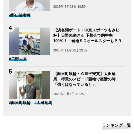
2025年 3月25日 19:50
#野口諭実可
【浜名湖ボート・中京スポーツもみじ
杯】日野未来さん 予想会で的中率
100％！ 当地ＳＧオールスターもＰＲ
2025年 11月30日 23:32
#日野未来
【向日町競輪・ＧⅢ平安賞】太田竜
馬 得意のスピード競輪で復活の時
「強くはなっていると」
2023年 9月1日 19:25
#向日町競輪
#太田竜馬
ランキング一覧