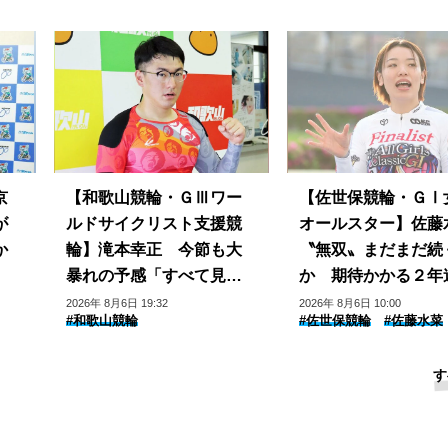
京
【和歌山競輪・ＧⅢワー
【佐世保競輪・ＧⅠ
が
ルドサイクリスト支援競
オールスター】佐藤
か
輪】滝本幸正 今節も大
〝無双〟まだまだ続
暴れの予感「すべて見直
か 期待かかる２年
して」パワーアップ顕著
の年間グランプリス
2026年 8月6日 19:32
2026年 8月6日 10:00
#和歌山競輪
#佐世保競輪
#佐藤水菜
す