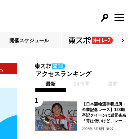
開催スケジュール
別府７R木曽田晃大「単騎は初
アクセスランキング
最新
24時間
週間
【日本競輪選手養成所・
卒業記念レース】128期
卒記クイーンは岩元杏奈
「背は低いけど、レース
は大きく！」
2025年 3月5日 18:27