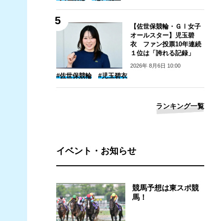
【佐世保競輪・ＧⅠ女子
オールスター】児玉碧
衣 ファン投票10年連続
１位は「誇れる記録」
2026年 8月6日 10:00
#佐世保競輪
#児玉碧衣
ランキング一覧
イベント・お知らせ
競馬予想は東スポ競
馬！