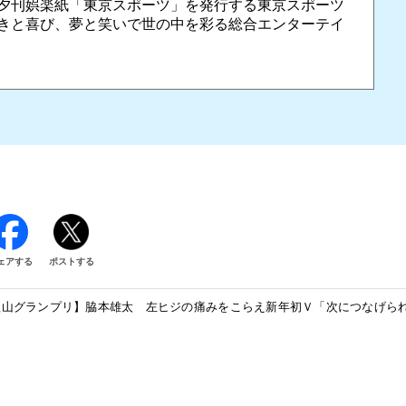
夕刊娯楽紙「東京スポーツ」を発行する東京スポーツ
きと喜び、夢と笑いで世の中を彩る総合エンターテイ
ェアする
ポストする
歌山グランプリ】脇本雄太 左ヒジの痛みをこらえ新年初Ｖ「次につなげら