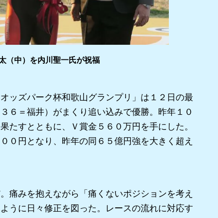
太（中）を内川聖一氏が祝福
オッズパーク杯和歌山グランプリ」は１２日の最
（３６＝福井）がまくり追い込みで優勝。昨年１０
を果たすとともに、Ｖ賞金５６０万円を手にした。
０００円となり、昨年の同６５億円強を大きく超え
。痛みを抱えながら「痛くないポジションを考え
るように日々修正を図った。レースの流れに対応す