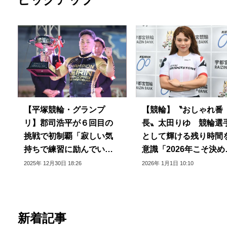
【平塚競輪・グランプ
【競輪】〝おしゃれ番
リ】郡司浩平が６回目の
長〟太田りゆ 競輪選
挑戦で初制覇「寂しい気
として輝ける残り時間
持ちで練習に励んでい
意識「2026年こそ決め
た」
い」
2025年 12月30日 18:26
2026年 1月1日 10:10
新着記事