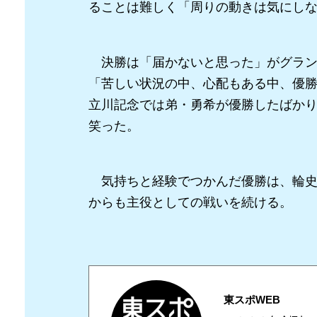
ることは難しく「周りの動きは気にし
決勝は「届かないと思った」がグラン
「苦しい状況の中、心配もある中、優
立川記念では弟・勇希が優勝したばか
笑った。
気持ちと経験でつかんだ優勝は、輪史
からも主役としての戦いを続ける。
東スポWEB