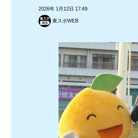
2026年 1月12日 17:49
東スポWEB