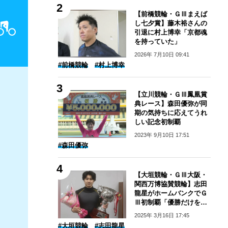
【前橋競輪・ＧⅢまえば
し七夕賞】藤木裕さんの
引退に村上博幸「京都魂
を持っていた」
2026年 7月10日 09:41
#前橋競輪
#村上博幸
【立川競輪・ＧⅢ鳳凰賞
典レース】森田優弥が同
期の気持ちに応えてうれ
しい記念初制覇
2023年 9月10日 17:51
#森田優弥
【大垣競輪・ＧⅢ大阪・
関西万博協賛競輪】志田
龍星がホームバンクでＧ
Ⅲ初制覇「優勝だけを狙
っていた」
2025年 3月16日 17:45
#大垣競輪
#志田龍星