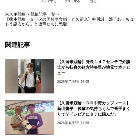
シェアする
ポストする
送る
東スポ競輪
競輪記事一覧
【熊本競輪・ＧⅢ火の国杯争奪戦ｉｎ久留米】中川誠一郎「あっちは
もう譲るから」と後輩たちに懇願
関連記事
【久留米競輪】身長１４７センチで介護
士から転身の緒方詩央里が地元で本デビ
ュー
2026年 7月6日 16:05
【久留米競輪・ＧⅢ中野カップレース】
新山響平 後輩の気持ちくんで番手まく
りでＶ「シビアにタテに踏んだ」
2026年 6月7日 17:58