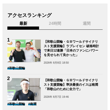
アクセスランキング
最新
24時間
週間
【和歌山競輪・ＧⅢワールドサイクリ
スト支援競輪】ラブレイセン 破格時計
で来日12連勝「日本のファンにパワー
を見せられて良かった」
2026年 8月8日 18:50
#和歌山競輪
【和歌山競輪・ＧⅢワールドサイクリ
スト支援競輪】準決最後のイスは南潤
「和歌山のために全力で」
2026年 8月7日 19:46
#和歌山競輪
#南潤