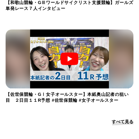
【和歌山競輪・GⅢワールドサイクリスト支援競輪】ガールズ
単発レース７人インタビュー
【佐世保競輪・GⅠ女子オールスター】本紙奥山記者の狙い
目 ２日目１１R予想 #佐世保競輪 #女子オールスター
すべて見る