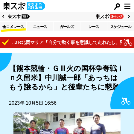
全コメレース
ニュース
ガールズ
レース
スケジュール
１２R北岡マリア「自分で動く事を意識して走れたし、飛び付けて
【熊本競輪・ＧⅢ火の国杯争奪戦ｉ
ｎ久留米】中川誠一郎「あっちは
もう譲るから」と後輩たちに懇願
2023年 10月5日 16:56