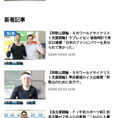
新着記事
【和歌山競輪・ＧⅢワールドサイクリス
ト支援競輪】ラブレイセン 破格時計で来
日12連勝「日本のファンにパワーを見せ
られて良かった」
2026年 8月8日 18:50
#和歌山競輪
【和歌山競輪・ＧⅢワールドサイクリス
ト支援競輪】準決最後のイスは南潤「和
歌山のために全力で」
2026年 8月7日 19:46
#和歌山競輪
#南潤
【名古屋競輪・ＦⅠ中京スポーツ杯】杉
本正隆が２年ぶりの美酒「これからも腐