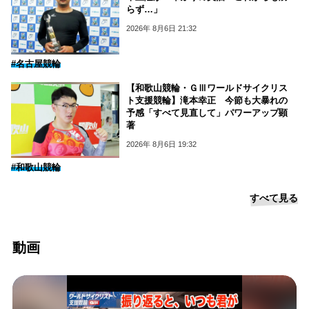
らず…」
2026年 8月6日 21:32
#名古屋競輪
【和歌山競輪・ＧⅢワールドサイクリス
ト支援競輪】滝本幸正 今節も大暴れの
予感「すべて見直して」パワーアップ顕
著
2026年 8月6日 19:32
#和歌山競輪
すべて見る
動画