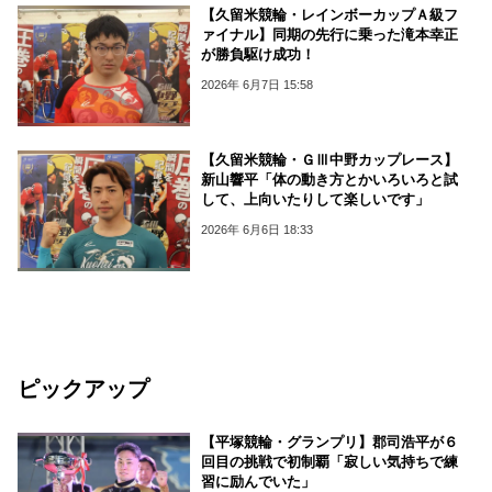
【久留米競輪・レインボーカップＡ級フ
ァイナル】同期の先行に乗った滝本幸正
が勝負駆け成功！
2026年 6月7日 15:58
【久留米競輪・ＧⅢ中野カップレース】
新山響平「体の動き方とかいろいろと試
して、上向いたりして楽しいです」
2026年 6月6日 18:33
ピックアップ
【平塚競輪・グランプリ】郡司浩平が６
回目の挑戦で初制覇「寂しい気持ちで練
習に励んでいた」