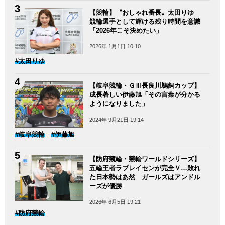
【競輪】〝おしゃれ番長〟太田りゆ
競輪選手として輝ける残り時間を意識
「2026年こそ決めたい」
2026年 1月1日 10:10
#太田りゆ
【岐阜競輪・ＧⅢ長良川鵜飼カップ】
成長著しい伊藤旭「その言葉が分かる
ようになりました」
2024年 9月21日 19:14
#岐阜競輪
#伊藤旭
【防府競輪・競輪ワールドシリーズ】
五輪王者ラブレイセンが完全Ｖ…敗れ
た日本勢はあ然 ガールズはアンドル
ーズが優勝
2026年 6月5日 19:21
#防府競輪