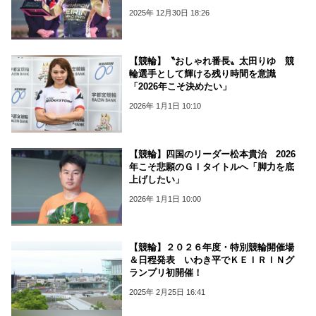
2025年 12月30日 18:26
【競輪】〝おしゃれ番長〟太田りゆ 競
輪選手として輝ける残り時間を意識
「2026年こそ決めたい」
2026年 1月1日 10:10
【競輪】四国のリーダー松本貴治 2026
年こそ悲願のＧⅠタイトルへ「脚力を底
上げしたい」
2026年 1月1日 10:00
【競輪】２０２６年度・特別競輪開催場
＆日程発表 いわき平でＫＥＩＲＩＮグ
ランプリ初開催！
2025年 2月25日 16:41