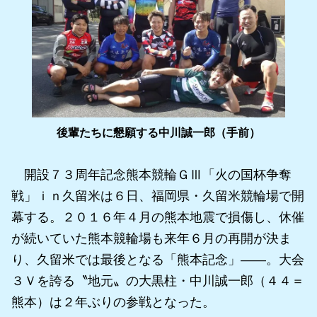
後輩たちに懇願する中川誠一郎（手前）
開設７３周年記念熊本競輪ＧⅢ「火の国杯争奪
戦」ｉｎ久留米は６日、福岡県・久留米競輪場で開
幕する。２０１６年４月の熊本地震で損傷し、休催
が続いていた熊本競輪場も来年６月の再開が決ま
り、久留米では最後となる「熊本記念」――。大会
３Ｖを誇る〝地元〟の大黒柱・中川誠一郎（４４＝
熊本）は２年ぶりの参戦となった。