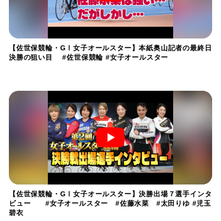
【佐世保競輪・GⅠ女子オールスター】本紙奥山記者の最終日
決勝の狙い目 #佐世保競輪 #女子オールスター
【佐世保競輪・GⅠ女子オールスター】決勝出場７選手インタ
ビュー #女子オールスター #佐藤水菜 #太田りゆ #児玉
碧衣