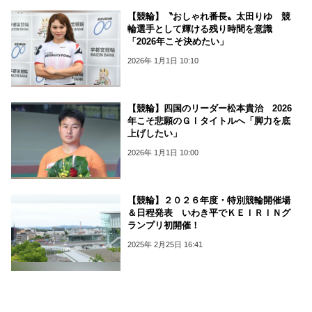
【競輪】〝おしゃれ番長〟太田りゆ 競
輪選手として輝ける残り時間を意識
「2026年こそ決めたい」
2026年 1月1日 10:10
【競輪】四国のリーダー松本貴治 2026
年こそ悲願のＧⅠタイトルへ「脚力を底
上げしたい」
2026年 1月1日 10:00
【競輪】２０２６年度・特別競輪開催場
＆日程発表 いわき平でＫＥＩＲＩＮグ
ランプリ初開催！
2025年 2月25日 16:41