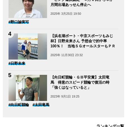
月間出場あっせん停止へ
2025年 3月25日 19:50
#野口諭実可
【浜名湖ボート・中京スポーツもみじ
杯】日野未来さん 予想会で的中率
100％！ 当地ＳＧオールスターもＰＲ
2025年 11月30日 23:32
#日野未来
【向日町競輪・ＧⅢ平安賞】太田竜
馬 得意のスピード競輪で復活の時
「強くはなっていると」
2023年 9月1日 19:25
#向日町競輪
#太田竜馬
ランキング一覧