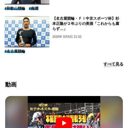
#和歌山競輪
#南潤
【名古屋競輪・ＦⅠ中京スポーツ杯】杉
本正隆が２年ぶりの美酒「これからも腐
らず…」
2026年 8月6日 21:32
#名古屋競輪
すべて見る
動画