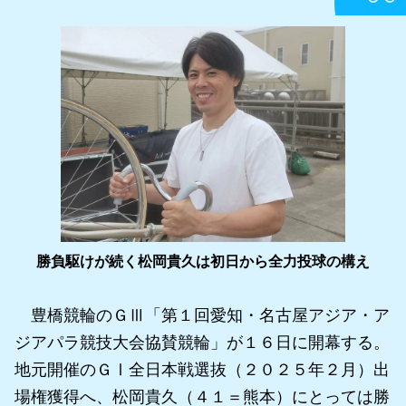
勝負駆けが続く松岡貴久は初日から全力投球の構え
豊橋競輪のＧⅢ「第１回愛知・名古屋アジア・ア
ジアパラ競技大会協賛競輪」が１６日に開幕する。
地元開催のＧⅠ全日本戦選抜（２０２５年２月）出
場権獲得へ、松岡貴久（４１＝熊本）にとっては勝