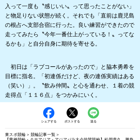
入って一度も〝感じいい〟って思ったことがない」
と物足りない状態が続く。それでも「直前は鹿児島
の根占へ支部合宿に行った。良い練習ができたので
走ってみたら〝今年一番仕上がっている！〟ってな
るかも」と自分自身に期待を寄せる。
初日は「ラブコールがあったので」と脇本勇希を
目標に指名。「初連係だけど、夜の連係実績はある
（笑い）」。〝飲み仲間〟と心を通わせ、１着の競
走得点「１１６点」をつかみにいく。
シェアする
ポストする
送る
東スポ競輪
競輪記事一覧
【豊橋競輪・ＧⅢアジア・アジアパラ大会協賛競輪】松岡貴久 勝負