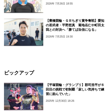
2026年 7月26日 18:55
【豊橋競輪・ＧⅢちぎり賞争奪戦】愛知
の若武者・平野想真 菊地岳仁や町田太
我との対決へ「勝てば自信になる」
2026年 7月25日 19:30
ピックアップ
【平塚競輪・グランプリ】郡司浩平が６
回目の挑戦で初制覇「寂しい気持ちで練
習に励んでいた」
2025年 12月30日 18:26