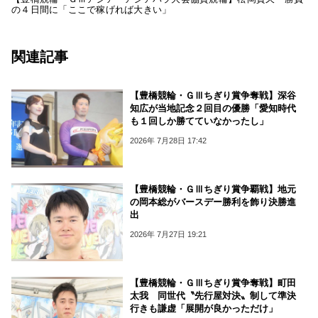
の４日間に「ここで稼げれば大きい」
関連記事
【豊橋競輪・ＧⅢちぎり賞争奪戦】深谷
知広が当地記念２回目の優勝「愛知時代
も１回しか勝てていなかったし」
2026年 7月28日 17:42
【豊橋競輪・ＧⅢちぎり賞争覇戦】地元
の岡本総がバースデー勝利を飾り決勝進
出
2026年 7月27日 19:21
【豊橋競輪・ＧⅢちぎり賞争奪戦】町田
太我 同世代〝先行屋対決〟制して準決
行きも謙虚「展開が良かっただけ」