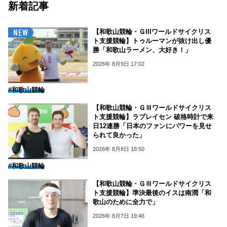
新着記事
【和歌山競輪・ＧIIIワールドサイクリス
ト支援競輪】トゥルーマンが抜け出し優
勝「和歌山ラーメン、大好き！」
2026年 8月9日 17:02
#和歌山競輪
【和歌山競輪・ＧⅢワールドサイクリス
ト支援競輪】ラブレイセン 破格時計で来
日12連勝「日本のファンにパワーを見せ
られて良かった」
2026年 8月8日 18:50
#和歌山競輪
【和歌山競輪・ＧⅢワールドサイクリス
ト支援競輪】準決最後のイスは南潤「和
歌山のために全力で」
2026年 8月7日 19:46