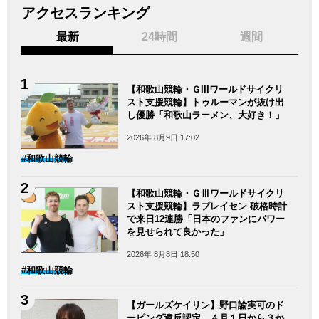
アクセスランキング
最新
24時間
週間
【和歌山競輪・ＧIIIワールドサイクリ
スト支援競輪】トゥルーマンが抜け出
し優勝「和歌山ラーメン、大好き！」
2026年 8月9日 17:02
#和歌山競輪
【和歌山競輪・ＧⅢワールドサイクリ
スト支援競輪】ラブレイセン 破格時計
で来日12連勝「日本のファンにパワー
を見せられて良かった」
2026年 8月8日 18:50
#和歌山競輪
【ガールズケイリン】野口諭実可のド
ーピング違反認定 ４月１日から３か